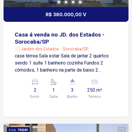
meio a muita área verde. Quadras poliesportivas,
salões de festas, salão de jogos e quiosques
R$ 380.000,00 V
com churrasqueira. Praças, playgrounds,
brinquedoteca e até uma capela ecumênica.
Praticidade interna: Restaurante, conveniência
Casa á venda no JD. dos Estados -
contêiner 24h e a charmosa Feira do Villa toda
Sorocaba/SP
quinta-feira na praça.
Jardim dos Estados - Sorocaba/SP
casa térrea Sala estar Sala de jantar 2 quartos
sendo 1 suíte 1 banheiro cozinha Fundos 2
cômodos, 1 banheiro na parte de baixo 2
cômodos , 1 banheiro na parte de cima Casa
precisa de melhorias casa antiga
2
1
3
250 m²
Dorm.
Suite
Banho
Terreno
Cód.
792581