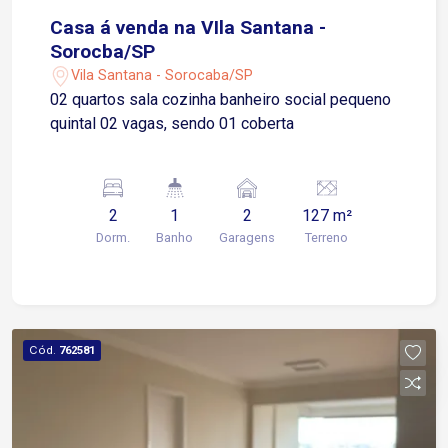
Casa á venda na VIla Santana -
Sorocba/SP
Vila Santana - Sorocaba/SP
02 quartos sala cozinha banheiro social pequeno
quintal 02 vagas, sendo 01 coberta
2
1
2
127 m²
Dorm.
Banho
Garagens
Terreno
Cód.
762581