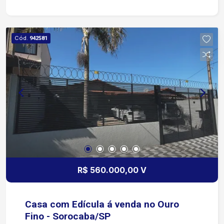
quarto, Lavabo compartilhado com a área
gourmet; Corredor interno com armários
modulados; Cozinha com ilha, modulados e
Cód.
942581
cooktop; Área gourmet com pia, modulados, lava-
louça e churrasqueira; Quintal com piscina com
LED. Lavanderia com modulados e despensa.
Corredor externo nas duas laterais da casa, 4
vagas de garagem, sendo 2 cobertas; Amplo
armário externo para armazenamento.
R$ 560.000,00 V
Casa com Edícula á venda no Ouro
Fino - Sorocaba/SP