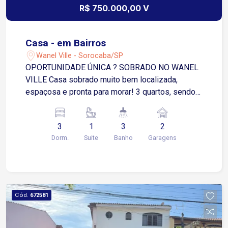
R$ 750.000,00 V
Casa - em Bairros
Wanel Ville - Sorocaba/SP
OPORTUNIDADE ÚNICA ? SOBRADO NO WANEL
VILLE Casa sobrado muito bem localizada,
espaçosa e pronta para morar! 3 quartos, sendo 1
suíte com guarda-roupas modulados Ar-
condicionado em 2 quartos + sala de estar Sala
3
1
3
2
de estar e sala de jantar integradas Cozinha com
Dorm.
Suite
Banho
Garagens
despensa Lavanderia Terraço incrível com
churrasqueira, banheiro e escritório Parte inferior:
? 2 vagas de garagem cobertas ? 1 edícula
(desativada) ? Barracão com ótimo espaço para
futuros negócios ou renda extra Casa completa,
Cód.
672581
ideal para quem busca conforto, lazer e
praticidade em um só lugar!