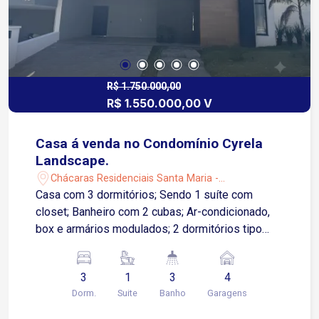
R$ 1.750.000,00
R$ 1.550.000,00 V
Casa á venda no Condomínio Cyrela
Landscape.
Chácaras Residenciais Santa Maria -
Votorantim/SP
Casa com 3 dormitórios; Sendo 1 suíte com
closet; Banheiro com 2 cubas; Ar-condicionado,
box e armários modulados; 2 dormitórios tipo
suíte americana; sendo um deles com modulados
e ar-condicionado; banheiro compartilhado com
3
1
3
4
modulados, Sala ampla para 2 ambientes; Pé-
Dorm.
Suite
Banho
Garagens
direito duplo; Mezanino com sala de TV/ game
com Escritório que pode ser reversível para