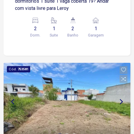
dormitórios 1 suite 1 vaga coberta 19? Andar
com vista livre para Leroy
2
1
2
1
Dorm.
Suite
Banho
Garagem
Cód.
753581