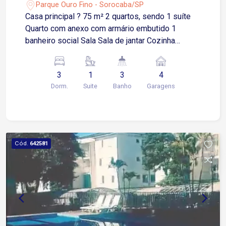
Parque Ouro Fino - Sorocaba/SP
Casa principal ? 75 m² 2 quartos, sendo 1 suíte
Quarto com anexo com armário embutido 1
banheiro social Sala Sala de jantar Cozinha
equipada e com planejados Casa dos fundos ?
32 m² Quarto Banheiro Sala Cozinha conjugada
3
1
3
4
com armário Ar-condicionado em todos os
Dorm.
Suite
Banho
Garagens
quartos Lavanderia Preparação para área gourmet
Garagem para 4 carros médios Área comum Deck
Pergolado
Cód.
642581