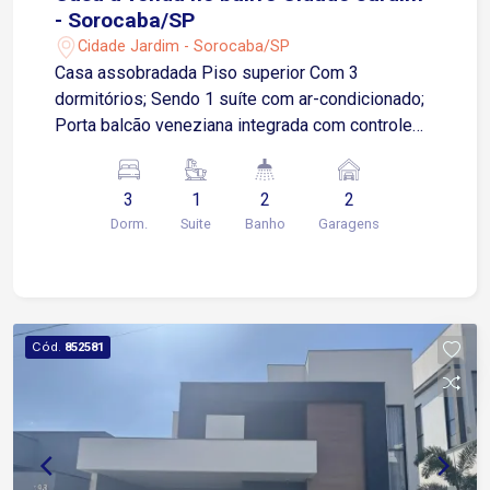
- Sorocaba/SP
Cidade Jardim - Sorocaba/SP
Casa assobradada Piso superior Com 3
dormitórios; Sendo 1 suíte com ar-condicionado;
Porta balcão veneziana integrada com controle
remoto; Garagem para 2 vagas cobertas; Portão
automático. Piso inferior Cozinha modulada;
3
1
2
2
Fogão por indução; Ilha; Área gourmet;
Dorm.
Suite
Banho
Garagens
Churrasqueira; Pia e banheiro; Lavanderia coberta.
Cód.
852581