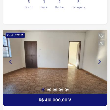
3
1
2
5
condicionado na sala de estar e na suíte.
Dorm.
Suite
Banho
Garagens
Cód.
072581
R$ 410.000,00 V