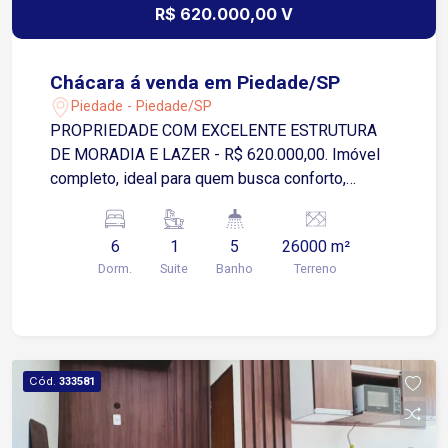
R$ 620.000,00 V
Chácara á venda em Piedade/SP
Piedade - Piedade/SP
PROPRIEDADE COM EXCELENTE ESTRUTURA
DE MORADIA E LAZER - R$ 620.000,00. Imóvel
completo, ideal para quem busca conforto,
espaço e lazer em um único lugar. A propriedade
conta com duas casas, amplo salão de festas e
6
1
5
26000 m²
diversas opções de entretenimento e
Dorm.
Suite
Banho
Terreno
convivência. Casa principal: 3 dormitórios Sala
Cozinha Banheiro 1 cômodo nos fundos que
pode ser utilizado como lavanderia ou 4º quarto
Casa II (em ponto de laje) 3 quartos, sendo 1
suíte Sala e cozinha conjugadas Salão de festas
Cód.
333581
completo Espaço fechado em vidro
Churrasqueira Fogão a lenha Armários modulados
Bancada Freezer Fogão Micro-ondas TV 2