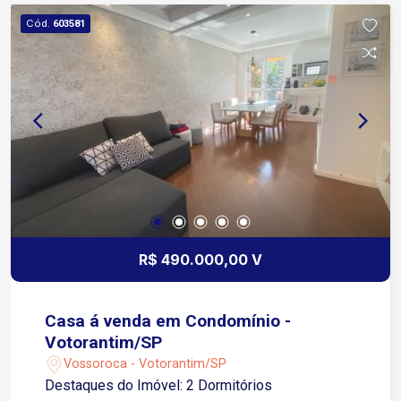
gourmet com churrasqueira, perfeita para receber
Cód.
603581
amigos e família. Conta ainda com corredor
lateral, lavanderia separada e garagem coberta
com excelente espaço. Localização tranquila no
Jardim Icatu, com fácil acesso a comércios,
serviços e vias principais da região.
R$ 490.000,00 V
Casa á venda em Condomínio -
Votorantim/SP
Vossoroca - Votorantim/SP
Destaques do Imóvel: 2 Dormitórios