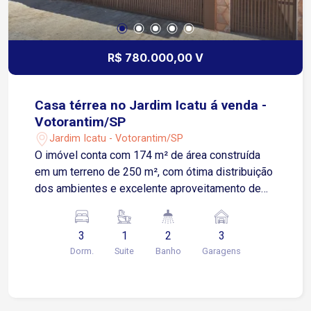
R$ 780.000,00 V
Casa térrea no Jardim Icatu á venda -
Votorantim/SP
Jardim Icatu - Votorantim/SP
O imóvel conta com 174 m² de área construída
em um terreno de 250 m², com ótima distribuição
dos ambientes e excelente aproveitamento de
espaço. São 3 dormitórios, sendo 1 suíte, sala
ampla, cozinha com móveis planejados e ótima
3
1
2
3
iluminação natural. Os ambientes são bem
Dorm.
Suite
Banho
Garagens
ventilados e a casa está pronta para morar. Nos
fundos, o imóvel possui uma edícula espaçosa,
ideal para home office, escritório ou até mesmo
uma área independente. Destaque para a área