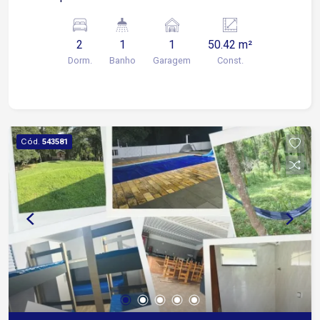
2
1
1
50.42 m²
Dorm.
Banho
Garagem
Const.
Cód.
543581