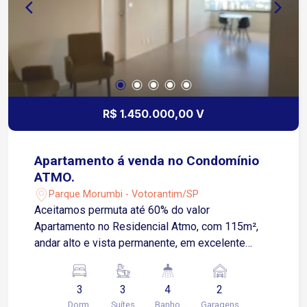
R$ 1.450.000,00 V
Apartamento á venda no Condomínio
ATMO.
Parque Morumbi - Votorantim/SP
Aceitamos permuta até 60% do valor
Apartamento no Residencial Atmo, com 115m²,
andar alto e vista permanente, em excelente
localização em Votorantim, na região do
Shopping Iguatemi Esplanada. Diferenciais do
3
3
4
2
imóvel: * 3 suítes * Ambiente social totalmente
Dorm.
Suítes
Banho
Garagens