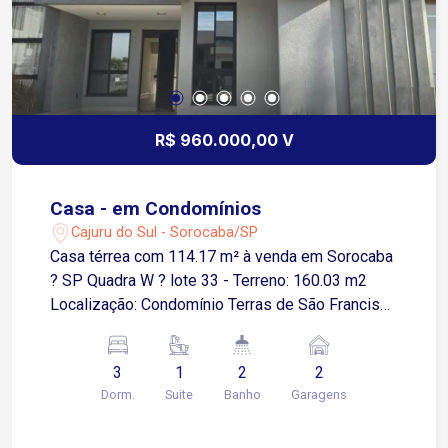
R$ 960.000,00 V
Casa - em Condomínios
Cajuru do Sul - Sorocaba/SP
Casa térrea com 114.17 m² à venda em Sorocaba
? SP Quadra W ? lote 33 - Terreno: 160.03 m2
Localização: Condomínio Terras de São Francisco
- 3 Quartos - 1 Suíte - lavandeira - cozinha
integrada à área gourmet com churrasqueira - 2
3
1
2
2
Banheiros e 01 lavabo - piscina - 1 Vaga coberta,
Dorm.
Suite
Banho
Garagens
01 descoberta - Sala de jantar - 1 Lavabo