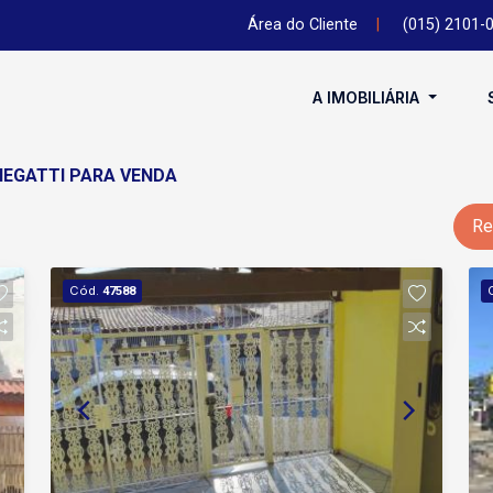
Área do Cliente
|
(015) 2101-
A IMOBILIÁRIA
NEGATTI PARA VENDA
Re
Cód.
47588