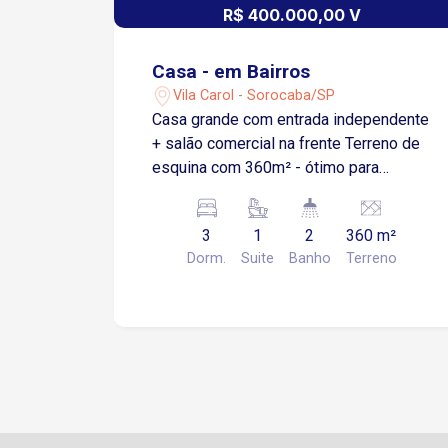
R$ 400.000,00 V
Casa - em Bairros
Vila Carol - Sorocaba/SP
Casa grande com entrada independente
+ salão comercial na frente Terreno de
esquina com 360m² - ótimo para
comercio + residência 290m² de
construção Detalhamento do imóvel:
3
1
2
360 m²
Casa com 3 dormitórios, sendo 1 suíte
Dorm.
Suite
Banho
Terreno
sala copa e cozinha 2 banheiros área
de serviço despejo garagens tudo com
laje e piso cerâmico 2 salões
conjugados medindo por volta de
100m² Excelente localização, próximo a
Av. Itavuvu!