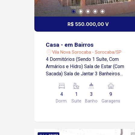
R$ 550.000,00 V
Casa - em Bairros
Vila Nova Sorocaba - Sorocaba/SP
4 Dormitórios (Sendo 1 Suíte, Com
Armários e Hidro) Sala de Estar (Com
Sacada) Sala de Jantar 3 Banheiros
Sociais Cozinha (Com Azulejo) Copa
Despensa Área de Serviço Portas e
4
1
3
9
Janelas de Madeira Edícula com: Quarto
Dorm.
Suite
Banho
Garagens
Banheiro Cozinha Imóvel todo em Piso
Frio 9 Vagas na Garagem (Sendo 3
Cobertas)