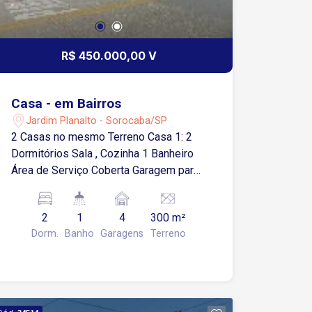
R$ 450.000,00 V
Casa - em Bairros
Jardim Planalto - Sorocaba/SP
2 Casas no mesmo Terreno Casa 1: 2
Dormitórios Sala , Cozinha 1 Banheiro
Área de Serviço Coberta Garagem para
2 Carros Casa 2: 2 Dormitórios Sala
Cozinha 1 Banheiro Área de Serviço
2
1
4
300 m²
Garagem para 1 Carro Estuda
Dorm.
Banho
Garagens
Terreno
Negociação