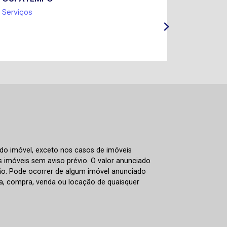
Serviços
Coleta Sel
IPTU e Ta
ITBI
 do imóvel, exceto nos casos de imóveis
us imóveis sem aviso prévio. O valor anunciado
ão. Pode ocorrer de algum imóvel anunciado
rva, compra, venda ou locação de quaisquer