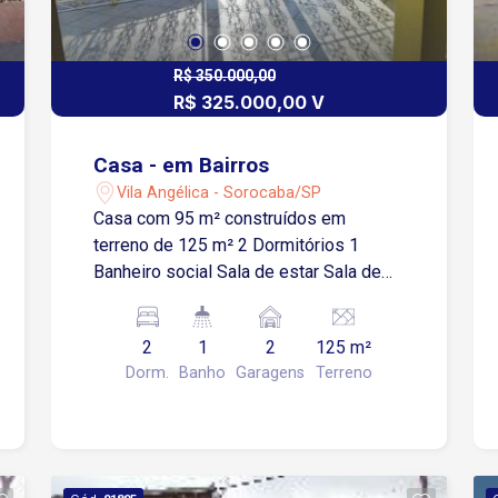
R$ 350.000,00
R$ 325.000,00 V
Casa - em Bairros
Vila Angélica - Sorocaba/SP
Casa com 95 m² construídos em
terreno de 125 m² 2 Dormitórios 1
Banheiro social Sala de estar Sala de
jantar Copa Cozinha Área de serviço
Lavanderia 2 Vagas de garagem
2
1
2
125 m²
cobertas Churrasqueira Aceita permuta
Dorm.
Banho
Garagens
Terreno
por apartamento na região sul de
Sorocaba e automóvel.