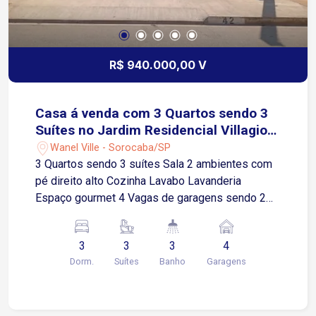
R$ 940.000,00 V
Casa á venda com 3 Quartos sendo 3
Suítes no Jardim Residencial Villagio
Wanel em Sorocaba-SP
Wanel Ville - Sorocaba/SP
3 Quartos sendo 3 suítes Sala 2 ambientes com
pé direito alto Cozinha Lavabo Lavanderia
Espaço gourmet 4 Vagas de garagens sendo 2
cobertas Condomínio Oferece: Segurança 24h
Parquinho infantil Quadra Society Quadra de vôlei
3
3
3
4
Salão de festas Espaço pet Mercadinho
Dorm.
Suítes
Banho
Garagens
Localização: Próximo a supermercados, farmácia,
academias, restaurantes e serviços em geral.