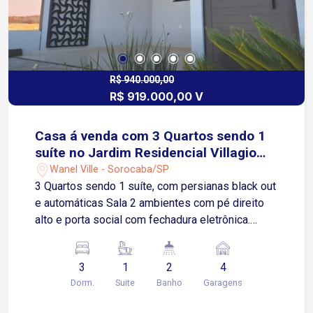
R$ 940.000,00
R$ 919.000,00 V
Casa á venda com 3 Quartos sendo 1
suíte no Jardim Residencial Villagio
Wanel em Sorocaba-SP
Wanel Ville - Sorocaba/SP
3 Quartos sendo 1 suíte, com persianas black out
e automáticas Sala 2 ambientes com pé direito
alto e porta social com fechadura eletrônica.
Cozinha americana com prateleira e balcão 1
Banheiro social com box e espelhos. Lavanderia
3
1
2
4
Quintal aberto com jardim integrado Área gourmet
Dorm.
Suite
Banho
Garagens
com churrasqueira e pia. 4 Vagas de garagens
sendo 2 cobertas Condomínio Oferece: