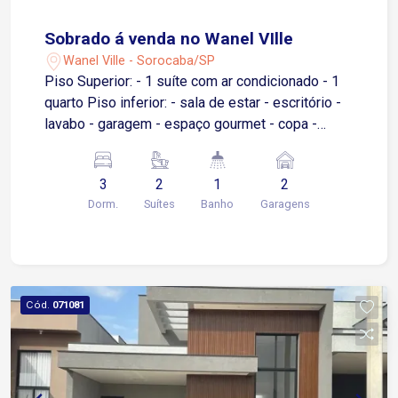
horas e segurança 24 horas, oferecendo controle
de acesso e tranquilidade aos moradores Salão
Sobrado á venda no Wanel VIlle
de festas para confraternizações Quadra de
Wanel Ville - Sorocaba/SP
futebol Área de lazer Playground Entre em
Piso Superior: - 1 suíte com ar condicionado - 1
contato e saiba mais!
quarto Piso inferior: - sala de estar - escritório -
lavabo - garagem - espaço gourmet - copa -
cozinha com armários e gabinete - 1 suíte - área
de serviço - 2 vagas de garagem
3
2
1
2
Dorm.
Suítes
Banho
Garagens
Cód.
071081