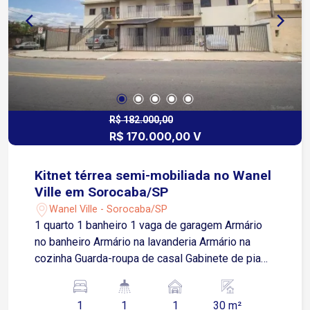
para área íntima 3 dormitórios sendo uma suíte
com porta balcão para área externa, banheiro
social com box em vidro temperado e
acabamento em mármore travertino, claraboia e
espaço closet. Portas e janelas integradas
automatizadas. Banheiro externo com entrada
pelo quintal, área ampla para lazer Lavanderia
coberta com 2 entradas Acabamento em
R$ 182.000,00
R$ 170.000,00 V
molduras em gesso em todo teto, piso em
porcelanato. Aquecimento solar pressurizado. 02
vagas de garagem sendo 1 coberta Piscina
Kitnet térrea semi-mobiliada no Wanel
Ville em Sorocaba/SP
Wanel Ville - Sorocaba/SP
1 quarto 1 banheiro 1 vaga de garagem Armário
no banheiro Armário na lavanderia Armário na
cozinha Guarda-roupa de casal Gabinete de pia
Cooktop 5 bocas Depurador de ar Chuveiro
Ventilador de teto Localização excelente: A 200
1
1
1
30 m²
metros do McDonald`s 340 metros do