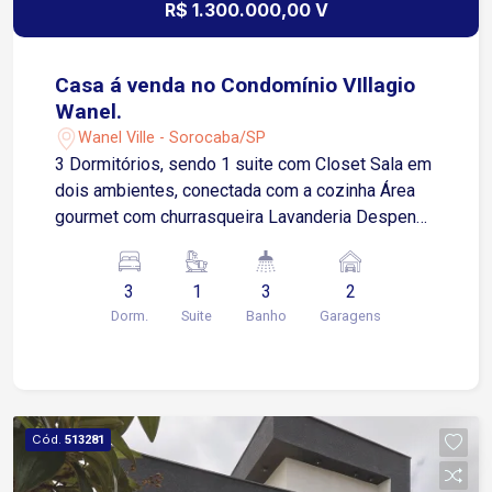
R$ 1.300.000,00 V
Casa á venda no Condomínio VIllagio
Wanel.
Wanel Ville - Sorocaba/SP
3 Dormitórios, sendo 1 suite com Closet Sala em
dois ambientes, conectada com a cozinha Área
gourmet com churrasqueira Lavanderia Despensa
Piscina Banheiro externo Quartinho despejo
externo Garagem coberta para 2 carros Terreno
3
1
3
2
10x25 m
Dorm.
Suite
Banho
Garagens
Cód.
513281