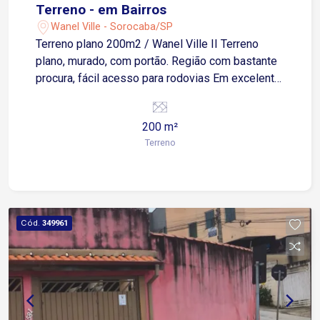
Terreno - em Bairros
Wanel Ville - Sorocaba/SP
Terreno plano 200m2 / Wanel Ville II Terreno
plano, murado, com portão. Região com bastante
procura, fácil acesso para rodovias Em excelente
localização próximo a escolas, supermercados,
farmácia, posto de saúde
200 m²
Terreno
Cód.
349961