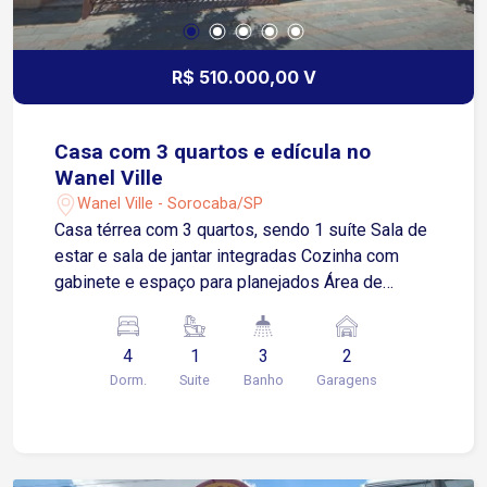
R$ 510.000,00 V
Casa com 3 quartos e edícula no
Wanel Ville
Wanel Ville - Sorocaba/SP
Casa térrea com 3 quartos, sendo 1 suíte Sala de
estar e sala de jantar integradas Cozinha com
gabinete e espaço para planejados Área de
serviço e área de luz Garagem para 2 carros,
sendo 1 vaga coberta Edícula com 1 quarto,
4
1
3
2
banheiro e cozinha Ambientes amplos e bem
Dorm.
Suite
Banho
Garagens
ventilados Localização: Bairro Wanel Ville, região
privilegiada e tranquila Fácil acesso às avenidas
Elias Maluf e Paulo Emanuel de Almeida Próximo
a comércios, escolas e transporte público