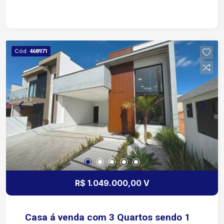
Torneiras deca e docol. Infra para foto
fotovoltaica . Porcelanato em toda casa interna e
externa. Todos luminárias em led . Cozinha será
entregue com planejado é cooktop 05 bocas
Cód.
468971
eletrolux. Características do imóvel Área de
serviço Armários na cozinha Churrasqueira
Varanda Características do condomínio Área
murada Condomínio fechado Permitido animais
Portão eletrônico Segurança 24h
R$ 1.049.000,00 V
Casa á venda com 3 Quartos sendo 1