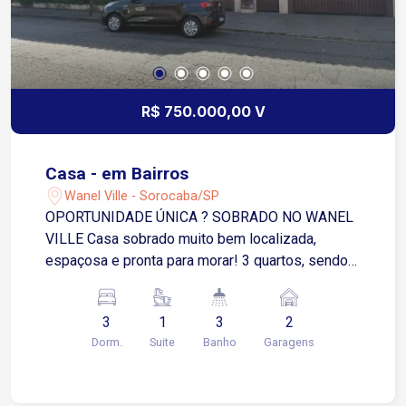
R$ 750.000,00 V
Casa - em Bairros
Wanel Ville - Sorocaba/SP
OPORTUNIDADE ÚNICA ? SOBRADO NO WANEL
VILLE Casa sobrado muito bem localizada,
espaçosa e pronta para morar! 3 quartos, sendo 1
suíte com guarda-roupas modulados Ar-
condicionado em 2 quartos + sala de estar Sala
3
1
3
2
de estar e sala de jantar integradas Cozinha com
Dorm.
Suite
Banho
Garagens
despensa Lavanderia Terraço incrível com
churrasqueira, banheiro e escritório Parte inferior:
? 2 vagas de garagem cobertas ? 1 edícula