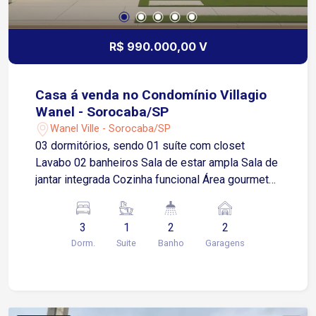
R$ 990.000,00 V
Casa á venda no Condomínio Villagio
Wanel - Sorocaba/SP
Wanel Ville - Sorocaba/SP
03 dormitórios, sendo 01 suíte com closet
Lavabo 02 banheiros Sala de estar ampla Sala de
jantar integrada Cozinha funcional Área gourmet
Lavanderia 02 vagas de garagem, sendo 01
coberta e 01 descoberta Casa em condomínio
3
1
2
2
com ambientes amplos, bem distribuídos e
Dorm.
Suite
Banho
Garagens
integrados, proporcionando conforto, praticidade
e excelente aproveitamento dos espaços. Ideal
para quem busca segurança, tranquilidade e
qualidade de vida. Em construção, termina em
agosto