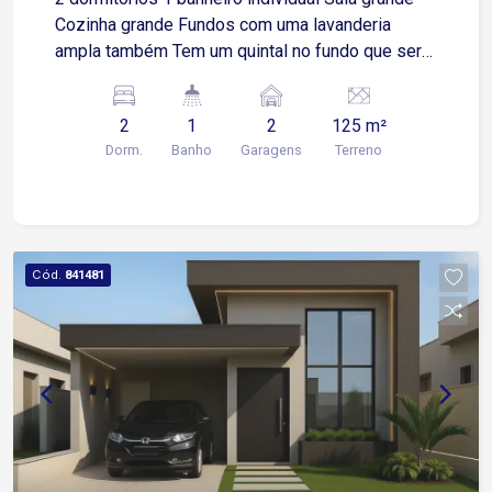
Cozinha grande Fundos com uma lavanderia
ampla também Tem um quintal no fundo que seria
para churrasqueira Garagem para 2 carros
2
1
2
125 m²
Dorm.
Banho
Garagens
Terreno
Cód.
841481