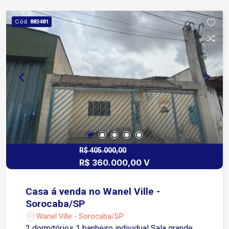
(desativada) ? Barracão com ótimo espaço para
futuros negócios ou renda extra Casa completa,
Cód.
883481
ideal para quem busca conforto, lazer e
praticidade em um só lugar!
R$ 405.000,00
R$ 360.000,00 V
Casa á venda no Wanel Ville -
Sorocaba/SP
Wanel Ville - Sorocaba/SP
2 dormitórios 1 banheiro individual Sala grande