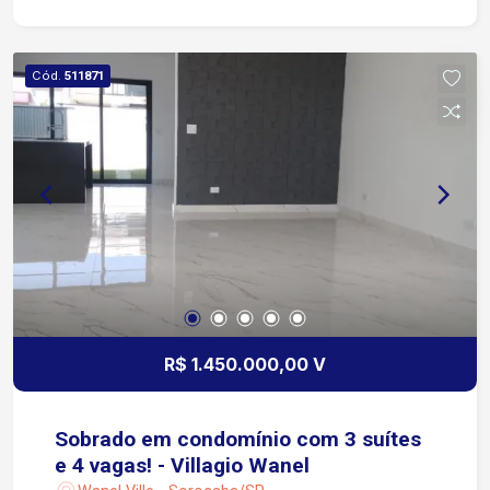
Segurança 24h Parquinho infantil Quadra Society
Quadra de vôlei Salão de festas Espaço pet
Mercadinho Localização: Próximo á
Cód.
511871
supermercados, farmácia, academias,
restaurantes e serviços em geral.
R$ 1.450.000,00 V
Sobrado em condomínio com 3 suítes
e 4 vagas! - Villagio Wanel