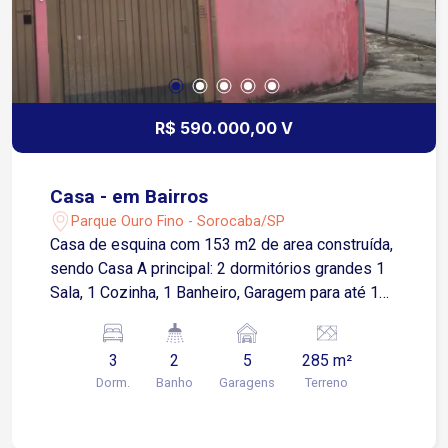
R$ 590.000,00 V
Casa - em Bairros
Parque Ouro Fino - Sorocaba/SP
Casa de esquina com 153 m2 de area construída,
sendo Casa A principal: 2 dormitórios grandes 1
Sala, 1 Cozinha, 1 Banheiro, Garagem para até 1
carro Quintal Casa B Edícula com 1 dormitório 1
banheiro, 1 cozinha 1 Lavanderia. Área gourmet
3
2
5
285 m²
Garagem para 3 carros Quintal
Dorm.
Banho
Garagens
Terreno