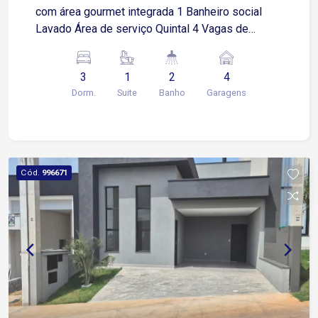
com área gourmet integrada 1 Banheiro social
Lavado Área de serviço Quintal 4 Vagas de
garagens sendo 2 cobertas Condomínio com
infraestrutura completa: Portaria 24 horas
3
1
2
4
Segurança e tranquilidade para sua família
Dorm.
Suite
Banho
Garagens
Localização: 1 minuto da Avenida Elias Maluf e
Avenida Paulo Emanuel de Almeida, próximo a
supermercados, academias, restaurantes e
comércios em geral
Cód.
996671