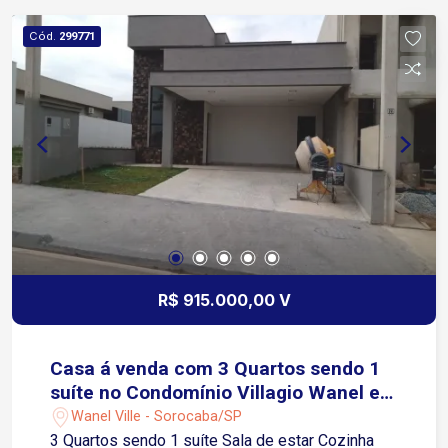
Cód.
299771
R$ 915.000,00 V
Casa á venda com 3 Quartos sendo 1
suíte no Condomínio Villagio Wanel em
Sorocaba -SP
Wanel Ville - Sorocaba/SP
3 Quartos sendo 1 suíte Sala de estar Cozinha