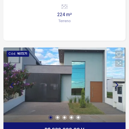
224 m²
Terreno
Cód.
907271