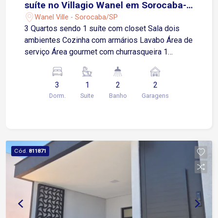
suíte no Villagio Wanel em Sorocaba-
SP
Wanel Ville - Sorocaba/SP
3 Quartos sendo 1 suíte com closet Sala dois
ambientes Cozinha com armários Lavabo Área de
serviço Área gourmet com churrasqueira 1
Banheiro Piscina 2 Vagas de garagem sendo 1
coberta Condomínio Oferece: Segurança 24h
3
1
2
2
Parquinho infantil Quadra Society Quadra de vôlei
Dorm.
Suite
Banho
Garagens
Salão de festas Espaço pet Mercadinho
Localização: Próximo a supermercados, farmácia,
academias, restaurantes e serviços em geral.
Possuí móveis e decoração na sala de tv, sala de
jantar, balcão da cozinha e suíte. Todos os
Cód.
811871
móveis e objetos que estão na casa ficam na
casa.