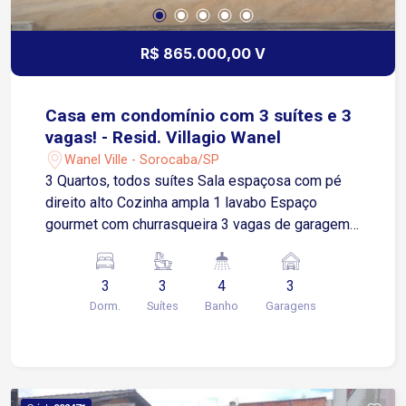
R$ 865.000,00 V
Casa em condomínio com 3 suítes e 3
vagas! - Resid. Villagio Wanel
Wanel Ville - Sorocaba/SP
3 Quartos, todos suítes Sala espaçosa com pé
direito alto Cozinha ampla 1 lavabo Espaço
gourmet com churrasqueira 3 vagas de garagem,
sendo 1 coberta Localizada em condomínio
tranquilo, com segurança e excelente valorização.
3
3
4
3
Localização privilegiada: Ao lado da Av. Elias
Dorm.
Suítes
Banho
Garagens
Maluf e Av. Paulo Emanuel de Almeida Próxima
ao Supermercado Santo, Academia Panobianco e
diversos comércios Conforto, modernidade e
lazer em um dos melhores condomínios da
região.