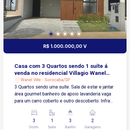
R$ 1.000.000,00 V
Casa com 3 Quartos sendo 1 suíte á
venda no residencial Villagio Wanel
em Sorocaba-SP.
Wanel Ville - Sorocaba/SP
3 Quartos sendo uma suíte. Sala de estar e jantar
área gourmet banheiro de apoio lavanderia vaga
para um carro coberto e outro descoberto. Infra
para ar-condicionado sala e dormitórios.
Esquadrias em alumínio painel ripado na fachada
3
1
3
2
em alumínio. Pedras cozinha e área gourmet no
Dorm.
Suite
Banho
Garagens
preto são Gabriel. Lavatórios no branco plaime.