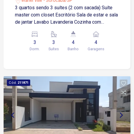
Wanel Ville - Sorocaba/SP
3 quartos sendo 3 suítes (2 com sacada) Suíte
master com closet Escritório Sala de estar e sala
de jantar Lavabo Lavanderia Cozinha com
despensa Área de serviço Garagem com 2 vagas
cobertas e 2 descobertas Condomínio Oferece:
3
3
4
4
Segurança 24h Parquinho infantil Quadra Society
Dorm.
Suítes
Banho
Garagens
Quadra de vôlei Salão de festas Espaço pet
Mercadinho Localização: Fácil acesso a Avenida
Paulo Emanuel de Almeida Próximo a
supermercados, farmácia, academias,
restaurantes e serviços em geral.
Cód.
211871