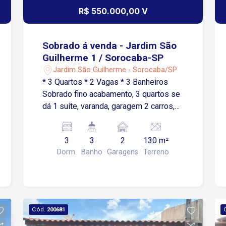
Condomínio Vila Grimaldi oferece toda
R$ 550.000,00 V
a segurança e tranquilidade que você e
sua família merecem. É a oportunidade
ideal para quem busca qualidade de
Sobrado á venda - Jardim São
vida em uma região valorizada de
Guilherme 1 / Sorocaba-SP
Sorocaba
Jardim São Guilherme - Sorocaba/SP
* 3 Quartos * 2 Vagas * 3 Banheiros
Sobrado fino acabamento, 3 quartos se
dá 1 suíte, varanda, garagem 2 carros,
sala, sala de jantar, lavabo , WC social,
cozinha, lavanderia, depósito, escritório,
3
3
2
130 m²
gourmet, alarme , cerca elétrica, câmera,
Dorm.
Banho
Garagens
Terreno
portão automático.
Cód.
200681