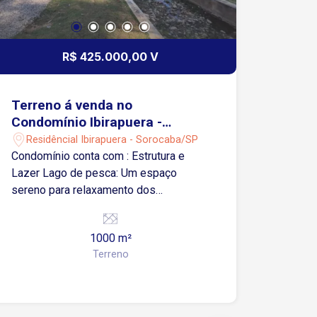
R$ 425.000,00 V
Terreno á venda no
Condomínio Ibirapuera -
Sorocaba/SP
Residêncial Ibirapuera - Sorocaba/SP
Condomínio conta com : Estrutura e
Lazer Lago de pesca: Um espaço
sereno para relaxamento dos
moradores. Bosques e áreas verdes:
Ruas e espaços arborizados com rica
1000 m²
vegetação nativa. Ambiente privativo:
Terreno
Baixa densidade populacional devido
ao número reduzido de terrenos.
Segurança Portaria 24 horas: Controle
de acesso rigoroso e monitoramento