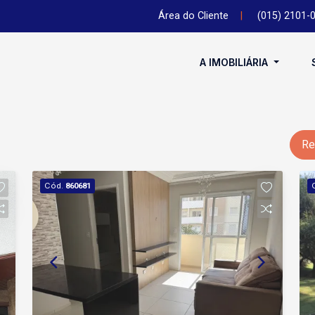
Área do Cliente
|
(015) 2101-
A IMOBILIÁRIA
Re
Cód.
860681