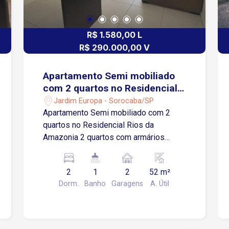
R$ 1.580,00 L
R$ 290.000,00 V
Apartamento Semi mobiliado
com 2 quartos no Residencial
Rios da Amazonia
Jardim Europa - Sorocaba/SP
Apartamento Semi mobiliado com 2
quartos no Residencial Rios da
Amazonia 2 quartos com armários
modulados Sala para dois ambientes
com varanda Cozinha com armários
2
1
2
52 m²
integrada à área de serviços 1 vaga de
Dorm.
Banho
Garagens
A. Útil
garagem Localização Localizado no
Jardim Europa, bairro com excelente
infraestrutura e fácil acesso às
principais regiões de Sorocaba