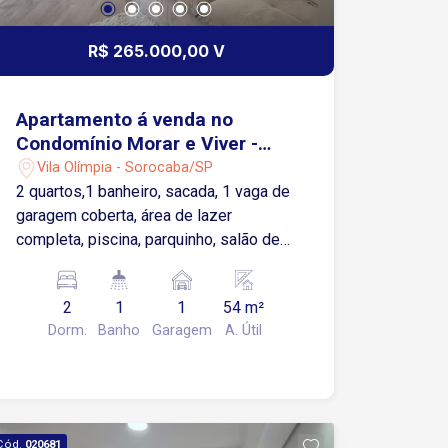
R$ 265.000,00 V
Apartamento á venda no
Condomínio Morar e Viver -
Sorocaba/SP
Vila Olímpia - Sorocaba/SP
2 quartos,1 banheiro, sacada, 1 vaga de
garagem coberta, área de lazer
completa, piscina, parquinho, salão de
jogos, salão de festa, academia e
churrasqueira.
2
1
1
54 m²
Dorm.
Banho
Garagem
A. Útil
Cód.
020681