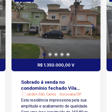
R$ 1.350.000,00 V
Sobrado á venda no
condomínio fechado Vila
Grimaldi - Sorocaba/SP
Jardim São Carlos - Sorocaba/SP
Esta residência impressiona pela sua
amplitude e acabamento de qualidade.