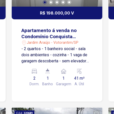
R$ 198.000,00 V
Apartamento á venda no
Condomínio Conquista
Votorantim
Jardim Araújo - Votorantim/SP
- 2 quartos - 1 banheiro social - sala
dois ambientes - cozinha - 1 vaga de
garagem descoberta - sem elevador
Condomínio: quadra 3 salão de festa
pequenos, portaria 24 horas.
2
1
1
41 m²
Dorm.
Banho
Garagem
A. Útil
Cód.
320681