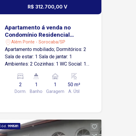
R$ 312.700,00 V
Apartamento á venda no
Condomínio Residencial
Bosque São Paulo -
Além Ponte - Sorocaba/SP
Sorocaba/SP
Apartamento mobiliado; Dormitórios: 2
Sala de estar: 1 Sala de jantar: 1
Ambientes: 2 Cozinhas: 1 WC Social: 1
Área de serviço: 1 Garagem
Descoberta: 1 vaga Lazer do
2
1
1
50 m²
condomínio ? Playground ? Salão de
Dorm.
Banho
Garagem
A. Útil
festas ? Sauna
Cód.
999581