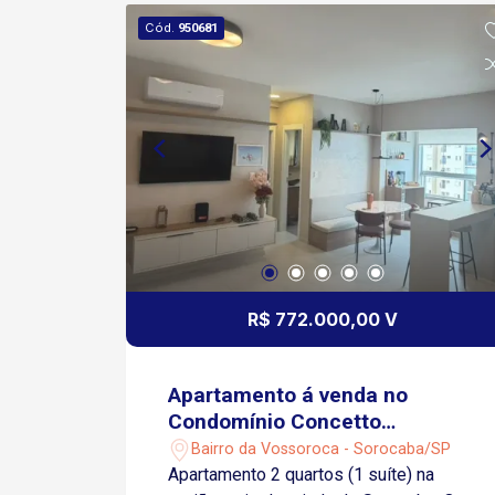
Cód.
950681
R$ 772.000,00 V
Apartamento á venda no
Condomínio Concetto
Campolim - Sorocaba/SP
Bairro da Vossoroca - Sorocaba/SP
Apartamento 2 quartos (1 suíte) na