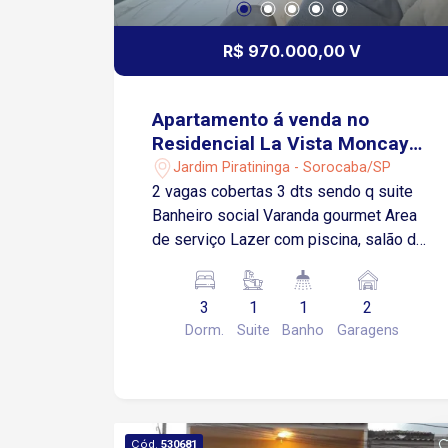
R$ 970.000,00 V
Apartamento á venda no
Residencial La Vista Moncayo
- Sorocaba/SP
Jardim Piratininga - Sorocaba/SP
2 vagas cobertas 3 dts sendo q suite
Banheiro social Varanda gourmet Area
de serviço Lazer com piscina, salão de
festas, academia, play, espaço kids
3
1
1
2
Dorm.
Suite
Banho
Garagens
Cód.
530681