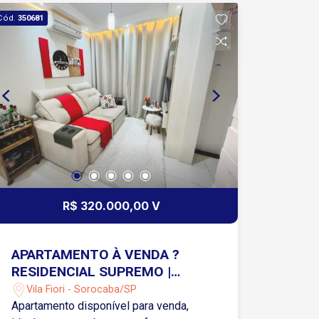
contínuo. Vigilância: Rondas e
Cód.
350681
segurança interna especializada para
garantir a tranquilidade dos moradores.
Perfil dos Imóveis Casas de alto
padrão: Mansões e residências
modernas com projetos arquitetônicos
exclusivos.
R$ 320.000,00 V
APARTAMENTO À VENDA ?
RESIDENCIAL SUPREMO |
SOROCABA/SP | VILA FIORE
Vila Fiori - Sorocaba/SP
Apartamento disponível para venda,