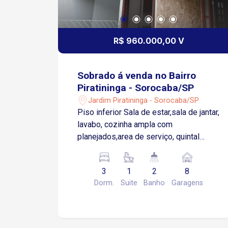
R$ 960.000,00 V
Sobrado á venda no Bairro
Piratininga - Sorocaba/SP
Jardim Piratininga - Sorocaba/SP
Piso inferior Sala de estar,sala de jantar,
lavabo, cozinha ampla com
planejados,area de serviço, quintal
amplo, 3 vagas cobertas e 5
descobertas Piso superior: 3 quartos
3
1
2
8
sendo 1 suíte com closet, varanda e
Dorm.
Suite
Banho
Garagens
hidro e wc social