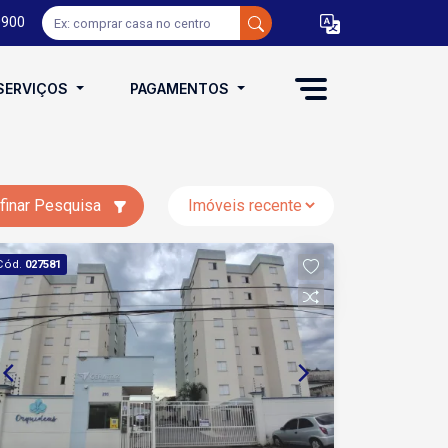
0900
SERVIÇOS
PAGAMENTOS
finar Pesquisa
Cód.
027581