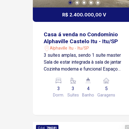
para toda a família Ideal para quem
busca um imóvel de alto padrão, com
R$ 2.400.000,00 V
excelente infraestrutura de lazer,
segurança e fácil acesso às principais
vias da cidade. Agende sua visita e
Casa á venda no Condomínio
venha conhecer esta incrível
Alphaville Castelo Itu - Itu/SP
residência!
Alphaville Itu - Itu/SP
3 suítes amplas, sendo 1 suíte master
Sala de estar integrada à sala de jantar
Cozinha moderna e funcional Espaço
gourmet perfeito para receber amigos e
família Piscina com borda infinita e
3
3
4
5
vista incrível para a mata Garagem para
Dorm.
Suítes
Banho
Garagens
até 5 carros
Cód.
786581