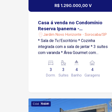
R$ 1.290.000,00 V
Casa á venda no Condomínio
Reserva Ipanema -
Sorocaba/SP
Jardim Novo Horizonte - Sorocaba/SP
* Sala de Tv/Escritório * Cozinha
integrada com a sala de jantar * 3 suítes
com varanda * Área Gourmet com
banheiro * Lavanderia ampla * Quintal
com espaço para piscina * Garagem
3
3
4
4
para 4 carros ou mais * Porão amplo *
Dorm.
Suítes
Banho
Garagens
Sistema de bolsão para água de chuva
e distribuição nas torneiras do quintal e
jardim
Cód.
756581