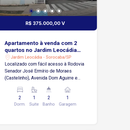
R$ 375.000,00 V
Apartamento à venda com 2
quartos no Jardim Leocádia
em Sorocaba/SP
Jardim Leocádia - Sorocaba/SP
Localizado com fácil acesso à Rodovia
Senador José Ermírio de Moraes
(Castelinho), Avenida Dom Aguirre e
Avenida Quinze de Agosto. Próximo às
faculdades Facens e UNIP, além de
2
1
2
1
escolas, supermercados, farmácias,
Dorm.
Suite
Banho
Garagem
restaurantes e diversos comércios e
serviços. Sobre o imóvel: 62 m² de área
privativa 2 Quartos, sendo 1 suíte Sala
para 2 ambientes Cozinha 2 banheiros