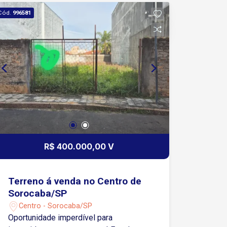
Área de serviço Armários planejados
Cód.
996581
Piso laminado 1 Vaga de garagem
coberta Condomínio: Portaria 24 horas
Piscina Adulto e Infantil Playground
Ideal para quem procura um
apartamento moderno, bem localizado
e com aproveitamento dos espaços,
perfeito para morar ou investir. Agende
sua visita e venha conhecer este
excelente imóvel!
R$ 400.000,00 V
Terreno á venda no Centro de
Sorocaba/SP
Centro - Sorocaba/SP
Oportunidade imperdível para