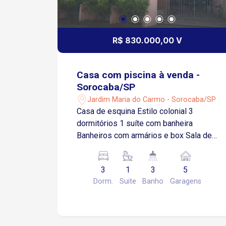
R$ 830.000,00 V
Casa com piscina à venda -
Sorocaba/SP
Jardim Maria do Carmo - Sorocaba/SP
Casa de esquina Estilo colonial 3
dormitórios 1 suíte com banheira
Banheiros com armários e box Sala de
estar Sala de jantar com armários
Saleta de leitura com armários Ar
3
1
3
5
condicionado nos quartos Área de
Dorm.
Suite
Banho
Garagens
serviço Quarto extra e mais um
banheiro na área de serviço Área
gourmet com churrasqueira e forno de
pizza Piscina 2 garagens para 2 e 3