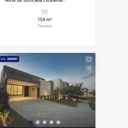
Norte de Sorocaba Excelente
oportunidade para construir a casa dos
seus sonhos em um dos condomínios
154 m²
que mais crescem na Zona Norte de
Terreno
Sorocaba! Terreno plano com 154 m²,
medindo 7 metros de frente por 22
metros de profundidade, ideal para um
projeto moderno e bem distribuído.
Localizado no Condomínio Residencial
Cód.
066581
Jardim, o imóvel oferece a
tranquilidade e a segurança de um
condomínio fechado, com infraestrutura
de lazer e excelente qualidade de vida
para toda a família. O condomínio conta
com portaria e segurança 24 horas,
áreas de lazer, playground, quadra
poliesportiva, espaço com
churrasqueira e áreas verdes, além de
estar próximo à Avenida Ipanema, com