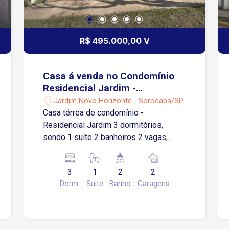
R$ 495.000,00 V
Casa á venda no Condomínio
Residencial Jardim -
Sorocaba/SP
Jardim Novo Horizonte - Sorocaba/SP
Casa térrea de condomínio -
Residencial Jardim 3 dormitórios,
sendo 1 suíte 2 banheiros 2 vagas,
sendo 1 coberta 100 metros quadrados
de área útil 154 metros quadrados de
3
1
2
2
área total
Dorm.
Suite
Banho
Garagens