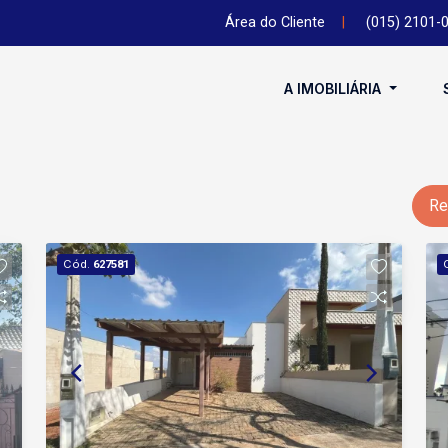
Área do Cliente
|
(015) 2101-
A IMOBILIÁRIA
Re
Cód.
627581