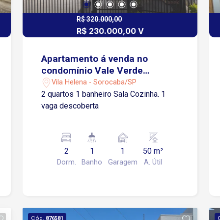
R$ 320.000,00
R$ 230.000,00 V
Apartamento á venda no
condomínio Vale Verde
Ipanema - Sorocaba/SP
Vila Helena - Sorocaba/SP
2 quartos 1 banheiro Sala Cozinha. 1
vaga descoberta
2
1
1
50 m²
Dorm.
Banho
Garagem
A. Útil
Cód.
876581