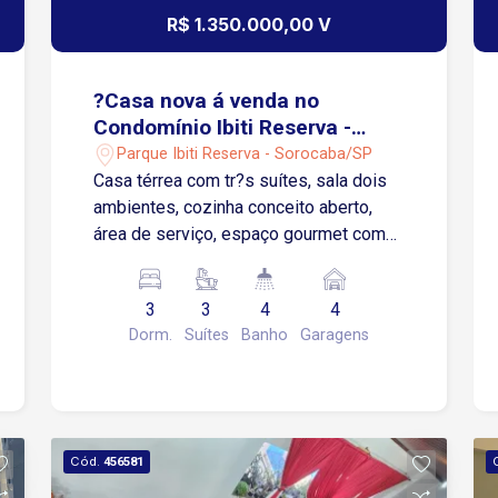
R$ 1.350.000,00 V
?Casa nova á venda no
Condomínio Ibiti Reserva -
Sorocaba/SP
Parque Ibiti Reserva - Sorocaba/SP
Casa térrea com tr?s suítes, sala dois
ambientes, cozinha conceito aberto,
área de serviço, espaço gourmet com
churrasqueira, piscina, 4 vagas de
garagem sendo duas cobertas.
3
3
4
4
Condomínio com portaria 24 horas.
Dorm.
Suítes
Banho
Garagens
Cód.
456581