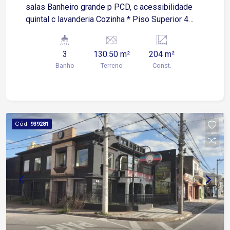
salas Banheiro grande p PCD, c acessibilidade
quintal c lavanderia Cozinha * Piso Superior 4
salas 2 banheiros : Fem e Masc Todas as salas
possuem pia não tem garagem Testada : 8,70 m
3
130.50 m²
204 m²
A/C: 204 m
Banho
Terreno
Const.
Cód.
939281