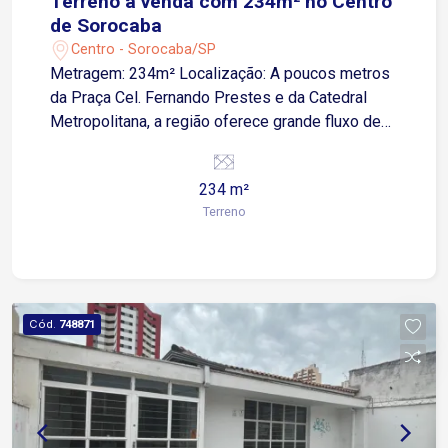
Terreno á venda com 234m² no Centro
de Sorocaba
Centro - Sorocaba/SP
Metragem: 234m² Localização: A poucos metros
da Praça Cel. Fernando Prestes e da Catedral
Metropolitana, a região oferece grande fluxo de
pedestres e veículos, sendo ideal para quem
busca visibilidade e conveniência. Nas
234 m²
imediações encontram-se bancos, restaurantes,
Terreno
farmácias, cartórios, escritórios, lojas e o
Terminal Santo Antônio, facilitando o dia a dia de
clientes e colaboradores.
Cód.
748871