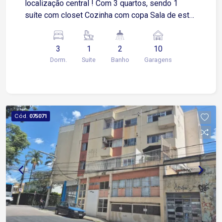
localização central ! Com 3 quartos, sendo 1
suíte com closet Cozinha com copa Sala de estar
Lavabo e banheiro social Escritório Quintal com
80 m² coberto, com banheiro externo 2 depósitos
3
1
2
10
Tanque Garagem para 10 carros !
Dorm.
Suite
Banho
Garagens
Cód.
075071