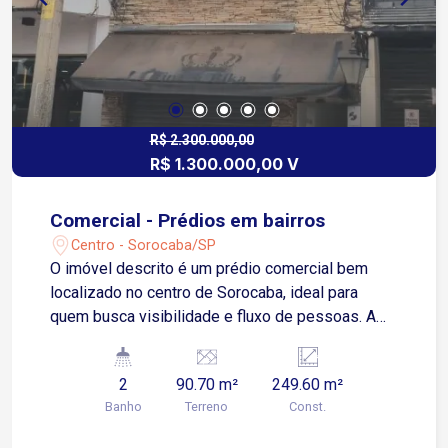
R$ 2.300.000,00
R$ 1.300.000,00 V
Comercial - Prédios em bairros
Centro - Sorocaba/SP
O imóvel descrito é um prédio comercial bem
localizado no centro de Sorocaba, ideal para
quem busca visibilidade e fluxo de pessoas. A
seguir, um resumo detalhado do espaço: Salão no
pavimento Térreo vazio, com W.C e mini cozinha.
2
90.70 m²
249.60 m²
1º pavimento com 2 salas amplas e WC 2º
Banho
Terreno
Const.
pavimento com 2 salas amplas e WC Salas estão
alugadas com renda total de R$ 2.300,00 Este