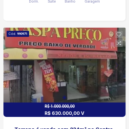
Dorm.
Suite
Banho
Garagem
acesso a Rua XV de Novembro próximo a
comércios em geral.
Cód.
990971
R$ 1.000.000,00
R$ 630.000,00 V