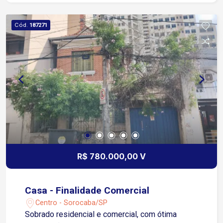
comércios, pontos de ônibus e com excelente
acessibilidade para colaboradores e clientes
Cód.
187271
Ideal para escritórios, clínicas, lojas, centros de
atendimento ou empresas que buscam um ponto
estratégico na cidade!
R$ 780.000,00 V
Casa - Finalidade Comercial
Centro - Sorocaba/SP
Sobrado residencial e comercial, com ótima