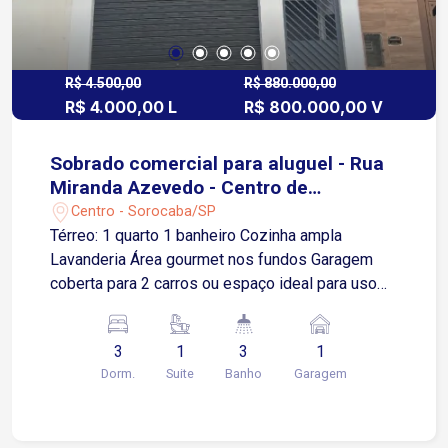
zonas Norte, Leste e às principais saídas da
cidade Fácil acesso a transporte público, clínicas,
escritórios, escolas, mercados e serviços
essenciais Agende uma visita!
R$ 4.500,00
R$ 880.000,00
R$ 4.000,00 L
R$ 800.000,00 V
Sobrado comercial para aluguel - Rua
Miranda Azevedo - Centro de
Sorocaba
Centro - Sorocaba/SP
Térreo: 1 quarto 1 banheiro Cozinha ampla
Lavanderia Área gourmet nos fundos Garagem
coberta para 2 carros ou espaço ideal para uso
comercial (salão, escritório, loja) Segundo Andar:
2 quartos, sendo 1 suíte com varanda 1 banheiro
3
1
3
1
Sala ampla com excelente iluminação natural
Dorm.
Suite
Banho
Garagem
Terceiro Andar: Grande salão aberto ocupando
toda a extensão do imóvel. Espaço ideal para
eventos, home office, estúdio ou sala multiuso