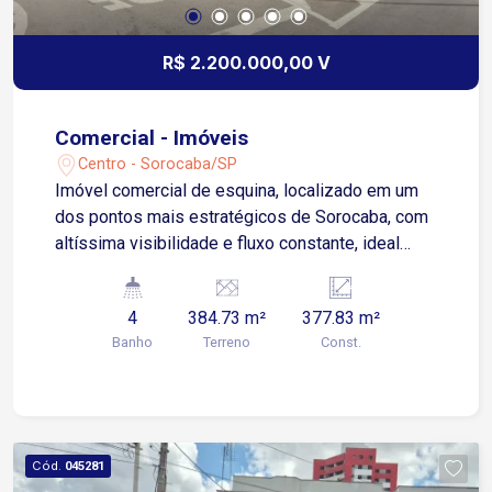
R$ 2.200.000,00 V
Comercial - Imóveis
Centro - Sorocaba/SP
Imóvel comercial de esquina, localizado em um
dos pontos mais estratégicos de Sorocaba, com
altíssima visibilidade e fluxo constante, ideal
para empresas que buscam posicionamento
privilegiado e forte presença de marca. Pronto
4
384.73 m²
377.83 m²
para operação, o imóvel oferece infraestrutura
Banho
Terreno
Const.
completa e adaptável para diversos segmentos
comerciais. 2. Estrutura e Distribuição O sobrado
é composto por dois pavimentos amplos e bem
distribuídos, proporcionando excelente
aproveitamento dos espaços: 02 salões
Cód.
045281
comerciais amplos, ideais para atendimento ao