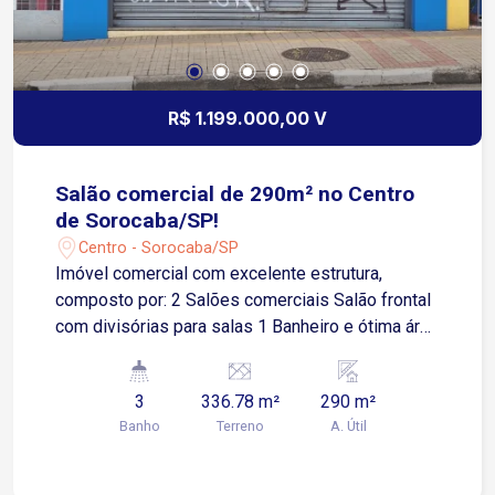
R$ 1.199.000,00 V
Salão comercial de 290m² no Centro
de Sorocaba/SP!
Centro - Sorocaba/SP
Imóvel comercial com excelente estrutura,
composto por: 2 Salões comerciais Salão frontal
com divisórias para salas 1 Banheiro e ótima área
de recepção Salão aos fundos: Mezanino
Divisórias Cozinha 2 Banheiros Destaques da
3
336.78 m²
290 m²
localização: No coração de Sorocaba, em rua com
Banho
Terreno
A. Útil
alta visibilidade Fácil acesso às principais vias
da cidade: Av. Dom Aguirre, Av. Afonso Vergueiro,
Av. São Paulo, entre outras Próximo a diversos