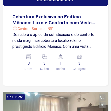
Cobertura Exclusiva no Edifício
Mônaco: Luxo e Conforto com Vista
Panorâmica
Centro - Sorocaba/SP
Descubra o ápice da sofisticação e do conforto
nesta magnífica cobertura localizada no
prestigiado Edifício Mônaco. Com uma vista
deslumbrante de 180 graus, este imóvel oferece
um estilo de vida incomparável, combinando
3
3
1
3
espaços amplos, acabamentos de alta qualidade
Dorm.
Suítes
Banho
Garagens
e uma localização privilegiada. Características do
Imóvel: Esta cobertura foi meticulosamente
projetada para proporcionar o máximo de bem-
estar e funcionalidade. Conta com 3 suítes
privativas, garantindo privacidade e conforto para
Cód.
816971
todos os moradores. A sala de estar, dividida em
dois ambientes, é ideal para receber convidados