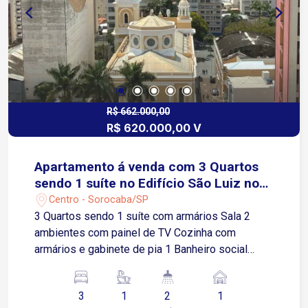
R$ 662.000,00
R$ 620.000,00 V
Apartamento á venda com 3 Quartos
sendo 1 suíte no Edifício São Luiz no
Centro de Sorocaba-SP
Centro - Sorocaba/SP
3 Quartos sendo 1 suíte com armários Sala 2
ambientes com painel de TV Cozinha com
armários e gabinete de pia 1 Banheiro social
Lavanderia com armários e prateleira 1 Vaga de
garagem coberta Localização: Imóvel com
3
1
2
1
excelente localização na região central, com fácil