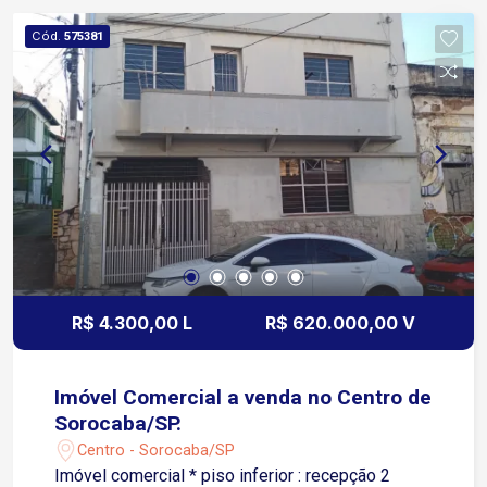
cidade; O condomínio oferece: Portaria 24h 2
Cód.
575381
elevadores salão de festas Próximo a
supermercados, bancos, farmácias, escolas,
restaurantes, hospitais, academias e diversos
serviços essenciais. Uma excelente
oportunidade para quem busca praticidade,
mobilidade e toda a infraestrutura que o Centro
de Sorocaba oferece. Entre em contato e agende
uma visita!
R$ 4.300,00 L
R$ 620.000,00 V
Imóvel Comercial a venda no Centro de
Sorocaba/SP.
Centro - Sorocaba/SP
Imóvel comercial * piso inferior : recepção 2