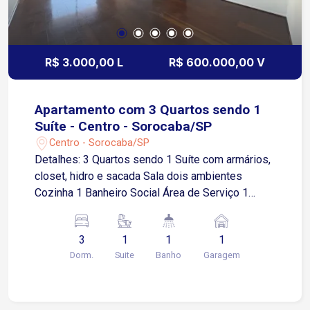
R$ 3.000,00 L
R$ 600.000,00 V
Apartamento com 3 Quartos sendo 1
Suíte - Centro - Sorocaba/SP
Centro - Sorocaba/SP
Detalhes: 3 Quartos sendo 1 Suíte com armários,
closet, hidro e sacada Sala dois ambientes
Cozinha 1 Banheiro Social Área de Serviço 1
Vaga de garagem coberta A localização oferece
praticidade para o dia a dia, estando a
3
1
1
1
aproximadamente: 2 minutos da Rua da Penha e
Dorm.
Suite
Banho
Garagem
da região central de comércio; 3 minutos do
Terminal Santo Antônio; 5 minutos do Sorocaba
Shopping e do Shopping Cianê; 5 minutos da
Avenida Dom Aguirre, uma das principais vias da