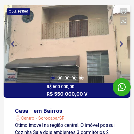
Endereço estratégico no centro da cidade. A
menos de 5 minutos à Avenida Afonso Vergueiro
Cód.
923561
e à Via Dom Aguirre
R$ 600.000,00
R$ 550.000,00 V
Casa - em Bairros
Centro - Sorocaba/SP
Otimo imovel na região central. O imóvel possui
Cozinha Sala dois ambientes 3 dormitórios 2