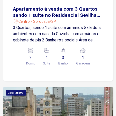
Apartamento á venda com 3 Quartos
sendo 1 suíte no Residencial Sevilha
Plaza
Centro - Sorocaba/SP
3 Quartos, sendo 1 suíte com armários Sala dois
ambientes com sacada Cozinha com armários e
gabinete de pia 2 Banheiros sociais Área de
serviço Lavanderia 1 Vaga de garagem coberta
Condomínio Oferece: Academia Área gourmet
3
1
3
1
Playground Salão de festa
Dorm.
Suite
Banho
Garagem
Cód.
282971