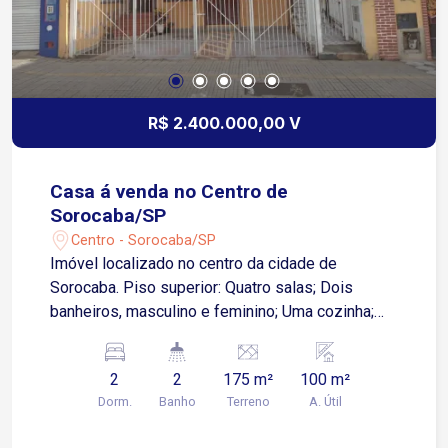
R$ 2.400.000,00 V
Casa á venda no Centro de
Sorocaba/SP
Centro - Sorocaba/SP
Imóvel localizado no centro da cidade de
Sorocaba. Piso superior: Quatro salas; Dois
banheiros, masculino e feminino; Uma cozinha;
Área de serviço. Um rol de entrada. Piso inferior:
Garagem para dois veículos; Um quarto; Uma
2
2
175 m²
100 m²
salão; Uma cozinha; Um banheiro; Um quintal.
Dorm.
Banho
Terreno
A. Útil