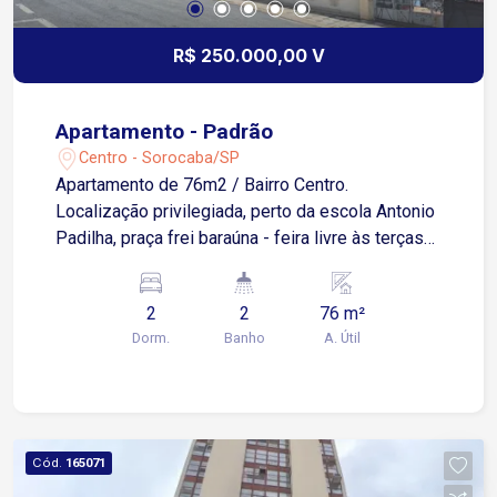
R$ 250.000,00 V
Apartamento - Padrão
Centro - Sorocaba/SP
Apartamento de 76m2 / Bairro Centro.
Localização privilegiada, perto da escola Antonio
Padilha, praça frei baraúna - feira livre às terças
feiras, rede bancária, mercado municipal. 2
dormitórios, 1 sala com mini sacada, 1 banheiro
2
2
76 m²
social, cozinha, área de serviço com WC. Não
Dorm.
Banho
A. Útil
possui vaga de garagem. Vende como está -
semi mobiliado . Não aceita permuta.
Cód.
165071