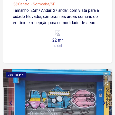
Centro - Sorocaba/SP
Tamanho: 25m² Andar: 2º andar, com vista para a
cidade Elevador, câmeras nas áreas comuns do
edifício e recepção para comodidade de seus
clientes. Localização: Localizada na Região
Central com alto movimento, próximo á
22 m²
comércios, serviços e transportes públicos.
A. Útil
Espaço ideal para escritórios, consultórios ou
outras atividades comerciais.
Cód.
464471