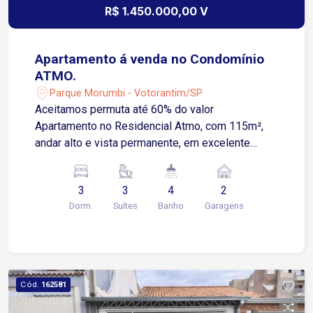
R$ 1.450.000,00 V
Apartamento á venda no Condomínio
ATMO.
Parque Morumbi - Votorantim/SP
Aceitamos permuta até 60% do valor
Apartamento no Residencial Atmo, com 115m²,
andar alto e vista permanente, em excelente
localização em Votorantim, na região do
Shopping Iguatemi Esplanada. Diferenciais do
3
3
4
2
imóvel: * 3 suítes * Ambiente social totalmente
Dorm.
Suítes
Banho
Garagens
integrado: sala de estar, jantar, cozinha e varanda
gourmet * Apartamento totalmente reformado *
Fechamento da sacada com persianas * Telas de
segurança nas janelas das suítes * Fechadura
eletrônica com câmera * 2 vagas de garagem
Cód.
162581
livres * Abertura da sacada técnica com porta de
esquadria Acabamentos: * Piso em todos os