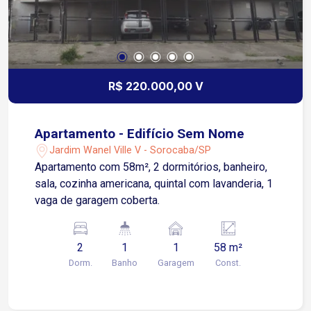
referência em segurança, tranquilidade e
infraestrutura completa. Agende uma visita e
venha conhecer este excelente terreno!
R$ 220.000,00 V
Apartamento - Edifício Sem Nome
Jardim Wanel Ville V - Sorocaba/SP
Apartamento com 58m², 2 dormitórios, banheiro,
sala, cozinha americana, quintal com lavanderia, 1
vaga de garagem coberta.
2
1
1
58 m²
Dorm.
Banho
Garagem
Const.