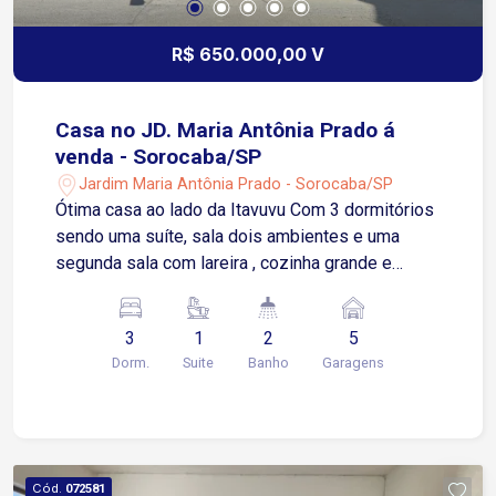
R$ 650.000,00 V
Casa no JD. Maria Antônia Prado á
venda - Sorocaba/SP
Jardim Maria Antônia Prado - Sorocaba/SP
Ótima casa ao lado da Itavuvu Com 3 dormitórios
sendo uma suíte, sala dois ambientes e uma
segunda sala com lareira , cozinha grande e
lavanderia Vaga para 5 carros Todos o
dormitórios com modulados e cozinha Possuí ar
3
1
2
5
condicionado na sala de estar e na suíte.
Dorm.
Suite
Banho
Garagens
Cód.
072581