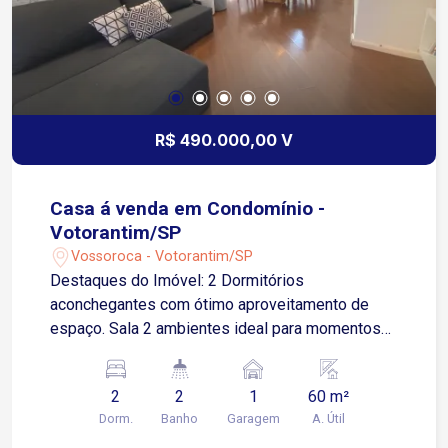
R$ 490.000,00 V
Casa á venda em Condomínio -
Votorantim/SP
Vossoroca - Votorantim/SP
Destaques do Imóvel: 2 Dormitórios
aconchegantes com ótimo aproveitamento de
espaço. Sala 2 ambientes ideal para momentos
de descanso e recepção. Móveis planejados que
trazem sofisticação e praticidade para o dia a dia.
2
2
1
60 m²
Conforto: Lavabo no piso térreo e 1 banheiro
Dorm.
Banho
Garagem
A. Útil
completo no piso superior. Espaço Gourmet