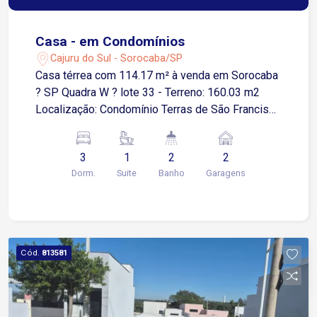
Casa - em Condomínios
Cajuru do Sul - Sorocaba/SP
Casa térrea com 114.17 m² à venda em Sorocaba
? SP Quadra W ? lote 33 - Terreno: 160.03 m2
Localização: Condomínio Terras de São Francisco
- 3 Quartos - 1 Suíte - lavandeira - cozinha
integrada à área gourmet com churrasqueira - 2
3
1
2
2
Banheiros e 01 lavabo - piscina - 1 Vaga coberta,
Dorm.
Suite
Banho
Garagens
01 descoberta - Sala de jantar - 1 Lavabo
Cód.
813581