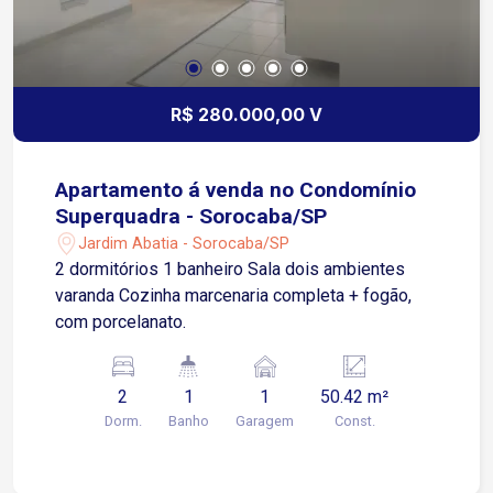
R$ 280.000,00 V
Apartamento á venda no Condomínio
Superquadra - Sorocaba/SP
Jardim Abatia - Sorocaba/SP
2 dormitórios 1 banheiro Sala dois ambientes
varanda Cozinha marcenaria completa + fogão,
com porcelanato.
2
1
1
50.42 m²
Dorm.
Banho
Garagem
Const.