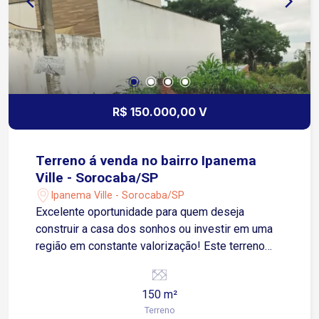
R$ 150.000,00 V
Terreno á venda no bairro Ipanema
Ville - Sorocaba/SP
Ipanema Ville - Sorocaba/SP
Excelente oportunidade para quem deseja
construir a casa dos sonhos ou investir em uma
região em constante valorização! Este terreno
conta com 150 m² de área, oferecendo um
espaço ideal para a construção de uma
150 m²
residência moderna, funcional e confortável.
Terreno
Destaques do imóvel: Área total de 150 m²;