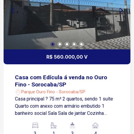
Corredor externo nas duas laterais da casa, 4
vagas de garagem, sendo 2 cobertas; Amplo
armário externo para armazenamento.
R$ 560.000,00 V
Casa com Edícula á venda no Ouro
Fino - Sorocaba/SP
Parque Ouro Fino - Sorocaba/SP
Casa principal ? 75 m² 2 quartos, sendo 1 suíte
Quarto com anexo com armário embutido 1
banheiro social Sala Sala de jantar Cozinha
equipada e com planejados Casa dos fundos ?
32 m² Quarto Banheiro Sala Cozinha conjugada
3
1
3
4