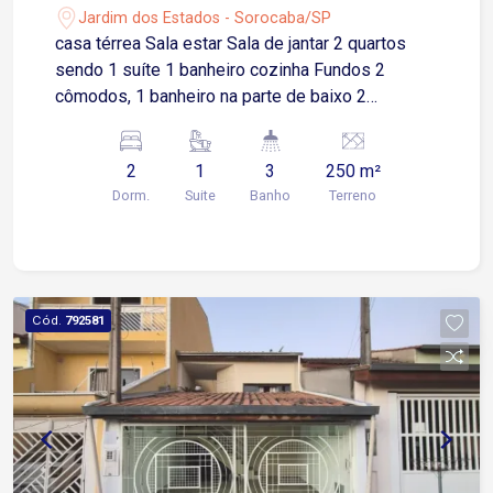
quinta-feira na praça.
Jardim dos Estados - Sorocaba/SP
casa térrea Sala estar Sala de jantar 2 quartos
sendo 1 suíte 1 banheiro cozinha Fundos 2
cômodos, 1 banheiro na parte de baixo 2
cômodos , 1 banheiro na parte de cima Casa
precisa de melhorias casa antiga
2
1
3
250 m²
Dorm.
Suite
Banho
Terreno
Cód.
792581