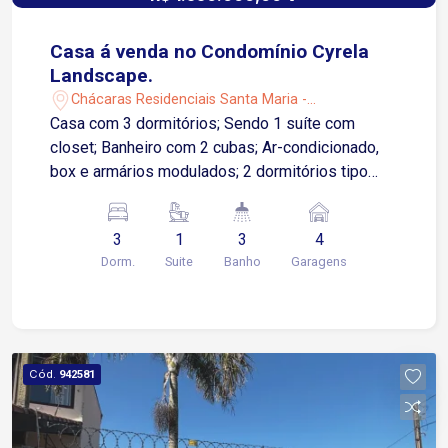
Casa á venda no Condomínio Cyrela
Landscape.
Chácaras Residenciais Santa Maria -
Votorantim/SP
Casa com 3 dormitórios; Sendo 1 suíte com
closet; Banheiro com 2 cubas; Ar-condicionado,
box e armários modulados; 2 dormitórios tipo
suíte americana; sendo um deles com modulados
e ar-condicionado; banheiro compartilhado com
3
1
3
4
modulados, Sala ampla para 2 ambientes; Pé-
Dorm.
Suite
Banho
Garagens
direito duplo; Mezanino com sala de TV/ game
com Escritório que pode ser reversível para
quarto, Lavabo compartilhado com a área
gourmet; Corredor interno com armários
modulados; Cozinha com ilha, modulados e
Cód.
942581
cooktop; Área gourmet com pia, modulados, lava-
louça e churrasqueira; Quintal com piscina com
LED. Lavanderia com modulados e despensa.