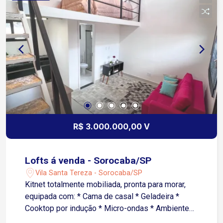
Kitnets* - 8 unidades em Vila Hortência (ultra-
central) Investimento: R$ 1.300.000,00 Renda
mensal: R$ 10.950 Lucro: R$ 9.950/mês (depois
das despesas) ROI: 0,83% ao mês (10% ao ano)
Kitnets mobiliados, conforme fotos.
R$ 3.000.000,00 V
Lofts á venda - Sorocaba/SP
Vila Santa Tereza - Sorocaba/SP
Kitnet totalmente mobiliada, pronta para morar,
equipada com: * Cama de casal * Geladeira *
Cooktop por indução * Micro-ondas * Ambiente
funcional e aconchegante Bairro com fácil acesso