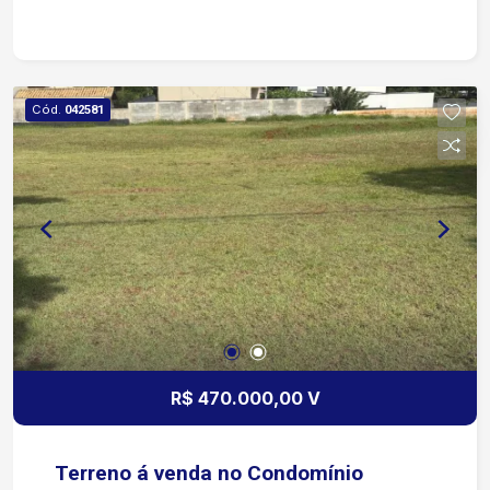
Terreno com excelente aproveitamento; Ideal
para construção residencial; Bairro tranquilo e
bem localizado. Localização Situado no Ipanema
Ville, em Sorocaba/SP, o imóvel está próximo a
Cód.
042581
comércios, supermercados, escolas, farmácias,
transporte público e demais serviços essenciais,
proporcionando praticidade e qualidade de vida
para toda a família. Uma ótima oportunidade para
morar ou investir em uma das regiões que mais
cresce na cidade! Entre em contato para mais
informações e agende uma visita!
R$ 470.000,00 V
Terreno á venda no Condomínio