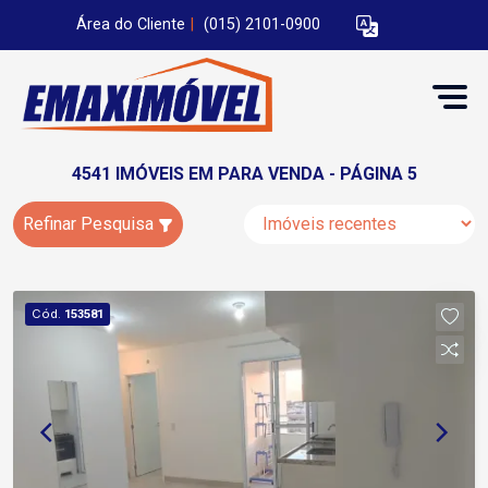
Área do Cliente
|
(015) 2101-0900
4541 IMÓVEIS EM PARA VENDA - PÁGINA 5
Refinar Pesquisa
Cód.
153581