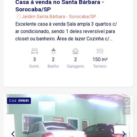
Casa á venda no Santa Bárbara -
Sorocaba/SP
Jardim Santa Bárbara - Sorocaba/SP
Excelente casa à venda Sala ampla 3 quartos c/
ar condicionado, sendo 1 deles reversível para
closet ou banheiro. Área de lazer Cozinha c/
armário 1 banheiro Garagem p/ 2 carros, coberta
c/ portão automatizado Quintal c/ lavanderia,
3
2
2
150 m²
despensa e 1 banheiro.
Dorm.
Banho
Garagens
Terreno
Cód.
099581