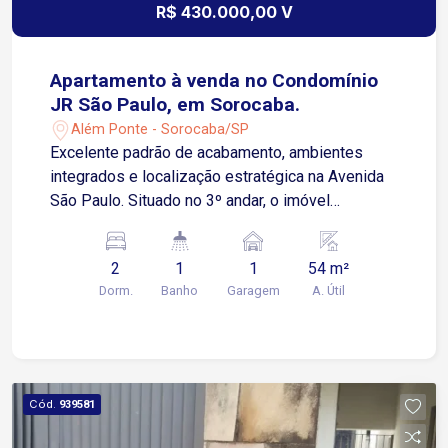
R$ 430.000,00 V
Apartamento à venda no Condomínio
JR São Paulo, em Sorocaba.
Além Ponte - Sorocaba/SP
Excelente padrão de acabamento, ambientes
integrados e localização estratégica na Avenida
São Paulo. Situado no 3º andar, o imóvel
apresenta uma planta muito bem aproveitada,
com integração entre sala, cozinha e varanda,
2
1
1
54 m²
proporcionando maior amplitude, funcionalidade e
Dorm.
Banho
Garagem
A. Útil
iluminação natural. A sala conta com rack para
televisão, forro em gesso e projeto
luminotécnico, criando um ambiente moderno e
acolhedor. A cozinha é integrada, equipada com
armários planejados e cooktop, além de
Cód.
939581
aquecimento de água a gás. A varanda possui pia,
armários, fechamento em vidro basculante e vista