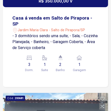
R$ 350.000,00 V
Casa á venda em Salto de Pirapora -
SP
Jardim Maria Clara - Salto de Pirapora/SP
- 3 dormitórios sendo uma suíte; - Sala; - Cozinha
Planejada; - Banheiro; - Garagem Coberta; - Área
de Serviço coberta
3
1
2
1
Dorm.
Suite
Banho
Garagem
Cód.
200681