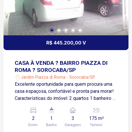
R$ 445.200,00 V
CASA À VENDA ? BAIRRO PIAZZA DI
ROMA ? SOROCABA/SP
Jardim Piazza di Roma - Sorocaba/SP
Excelente oportunidade para quem procura uma
casa espaçosa, confortável e pronta para morar!
Características do imóvel: 2 quartos 1 banheiro +
1 lavabo Sala ampla Cozinha 3 vagas de garagem
Terreno de 175 m² 160 m² de área construída
2
1
3
175 m²
Localizada no bairro Piazza di Roma, em
Dorm.
Banho
Garagens
Terreno
Sorocaba, uma região tranquila e com fácil