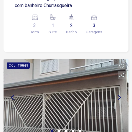
com banheiro Churrasqueira
3
1
2
3
Dorm.
Suite
Banho
Garagens
Cód.
410681