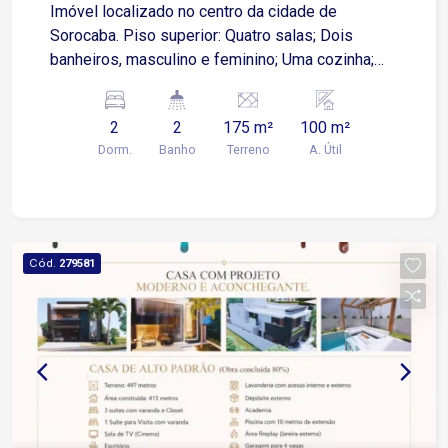
Imóvel localizado no centro da cidade de
Sorocaba. Piso superior: Quatro salas; Dois
banheiros, masculino e feminino; Uma cozinha;
Área de serviço. Um rol de entrada. Piso inferior:
Garagem para dois veículos; Um quarto; Uma
2
2
175 m²
100 m²
salão; Uma cozinha; Um banheiro; Um quintal.
Dorm.
Banho
Terreno
A. Útil
Cód.
279581