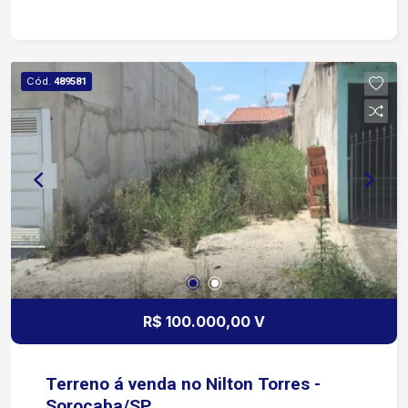
acesso ao comércio, escolas e principais vias da
cidade.
Cód.
489581
R$ 100.000,00 V
Terreno á venda no Nilton Torres -
Sorocaba/SP