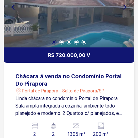
R$ 720.000,00 V
Chácara á venda no Condomínio Portal
Do Pirapora
Portal de Pirapora - Salto de Pirapora/SP
Linda chácara no condomínio Portal de Pirapora
Sala ampla integrada a cozinha, ambiente todo
planejado e moderno. 2 Quartos c/ planejados, e
ar condicionado. 2 banheiros. Casa toda
varandada, c/ espaço gourmet, (com armário,
2
2
1305 m²
200 m²
geladeira). 1 banheiro externo. Piscina 4 x 9.