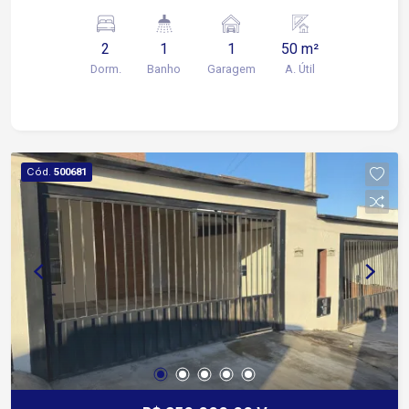
Descoberta: 1 vaga Lazer do condomínio ?
Playground ? Salão de festas ? Sauna
2
1
1
50 m²
Dorm.
Banho
Garagem
A. Útil
Cód.
500681