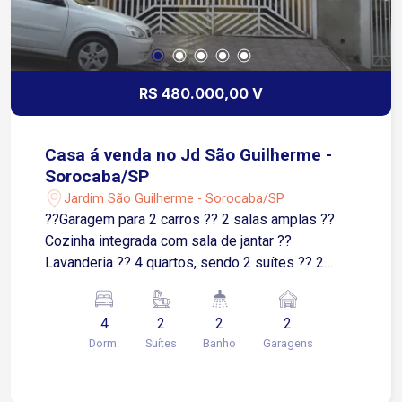
R$ 480.000,00 V
Casa á venda no Jd São Guilherme -
Sorocaba/SP
Jardim São Guilherme - Sorocaba/SP
??Garagem para 2 carros ?? 2 salas amplas ??
Cozinha integrada com sala de jantar ??
Lavanderia ?? 4 quartos, sendo 2 suítes ?? 2
banheiros sociais ?? Churrasqueira ?? Fogão a
lenha ?? Forno de pizza ?? Espaço mobiliado e
4
2
2
2
pronto para receber amigos e família
Dorm.
Suítes
Banho
Garagens