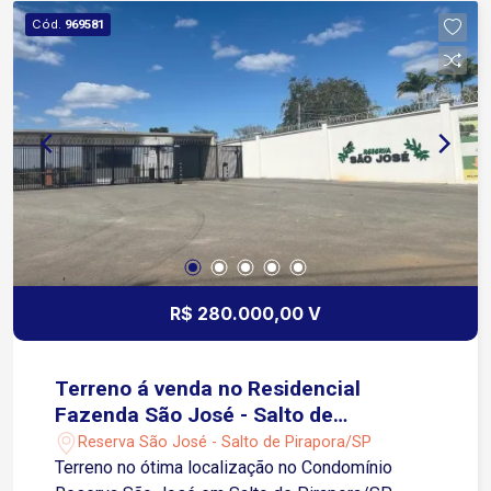
Área fireplay (lareira externa) Garagem para 4
Cód.
969581
vagas Banheiro externo próximo a piscina Lavabo
amplo Casa moderna bem arejada com varandas.
Canteiro verde ao lado dos muros.
R$ 280.000,00 V
Terreno á venda no Residencial
Fazenda São José - Salto de
Pirapora/SP
Reserva São José - Salto de Pirapora/SP
Terreno no ótima localização no Condomínio