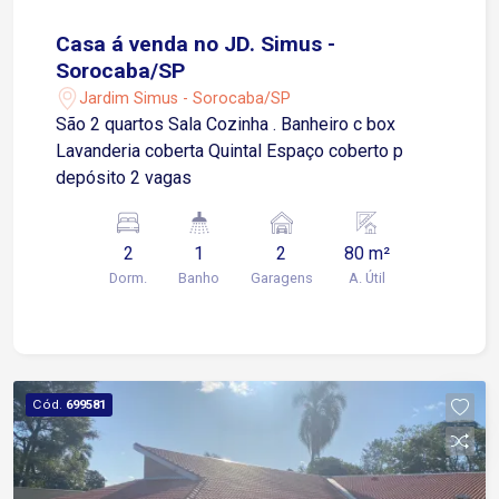
Casa á venda no JD. Simus -
Sorocaba/SP
Jardim Simus - Sorocaba/SP
São 2 quartos Sala Cozinha . Banheiro c box
Lavanderia coberta Quintal Espaço coberto p
depósito 2 vagas
2
1
2
80 m²
Dorm.
Banho
Garagens
A. Útil
Cód.
699581