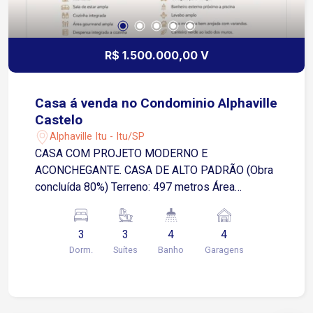
R$ 1.500.000,00 V
Casa á venda no Condominio Alphaville
Castelo
Alphaville Itu - Itu/SP
CASA COM PROJETO MODERNO E
ACONCHEGANTE. CASA DE ALTO PADRÃO (Obra
concluída 80%) Terreno: 497 metros Área
construída: 413 metros 3 suítes com varanda e
Closet 1 Suíte para Visita com varanda Sala de
3
3
4
4
TV (Cinema) Escritório Sala de estar ampla
Dorm.
Suítes
Banho
Garagens
Cozinha integrada Área gourmand ampla
Despensa integrada a cozinha Lavanderia com
acesso interno e externo Depósito externo
Academia Piscina com 10 metros de extensão