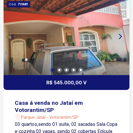
Cód.
710681
R$ 545.000,00 V
Casa á venda no Jataí em
Votorantim/SP
Parque Jataí - Votorantim/SP
03 quartos,sendo 01 suíte, 02 sacadas Sala Copa
e cozinha 03 vagas, sendo 02 cobertas Edícula