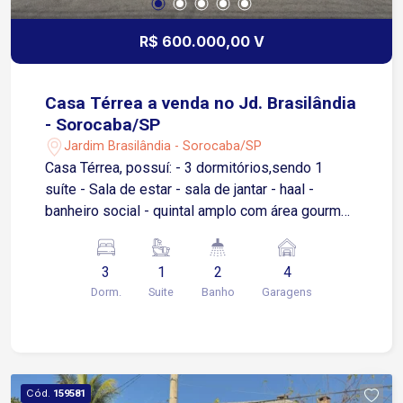
R$ 600.000,00 V
Casa Térrea a venda no Jd. Brasilândia
- Sorocaba/SP
Jardim Brasilândia - Sorocaba/SP
Casa Térrea, possuí: - 3 dormitórios,sendo 1
suíte - Sala de estar - sala de jantar - haal -
banheiro social - quintal amplo com área gourmet
( possuí uma escada para acessar o quintal) -
porão - 3 vagas de garagem cobertas - 1 vaga de
3
1
2
4
garagem descoberta Observação: quintal muito
Dorm.
Suite
Banho
Garagens
amplo possibilitando até 10 vagas de garagem.
Cód.
159581