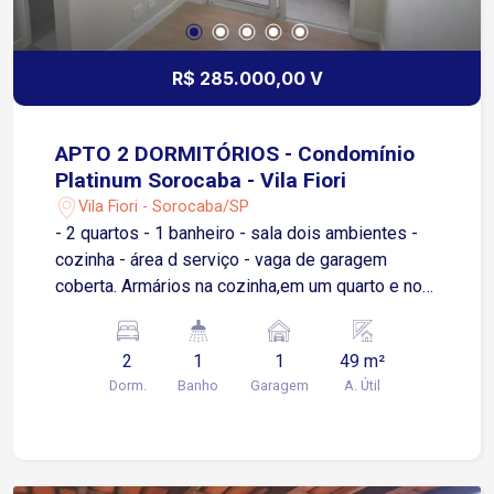
merecem. É a oportunidade ideal para quem
busca qualidade de vida em uma região
valorizada de Sorocaba
R$ 285.000,00 V
APTO 2 DORMITÓRIOS - Condomínio
Platinum Sorocaba - Vila Fiori
Vila Fiori - Sorocaba/SP
- 2 quartos - 1 banheiro - sala dois ambientes -
cozinha - área d serviço - vaga de garagem
coberta. Armários na cozinha,em um quarto e no
banheiro,; Box no banheiro; Apartamento possuií:
fechadura eletrônica, iluminação completa, sanca
2
1
1
49 m²
de gesso na sala. Área de lazer no condomínio:
Dorm.
Banho
Garagem
A. Útil
piscina/churrasqueira completa/salão de
festas/mercadinho.