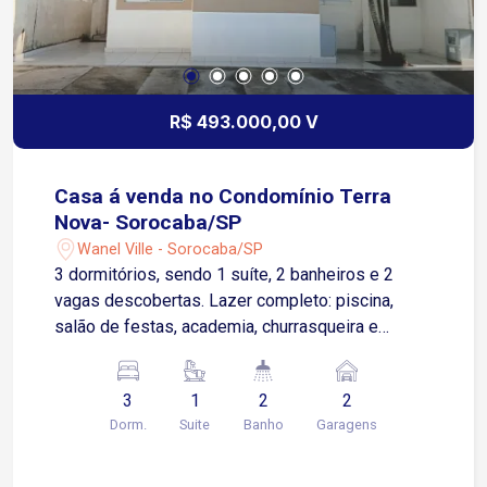
R$ 493.000,00 V
Casa á venda no Condomínio Terra
Nova- Sorocaba/SP
Wanel Ville - Sorocaba/SP
3 dormitórios, sendo 1 suíte, 2 banheiros e 2
vagas descobertas. Lazer completo: piscina,
salão de festas, academia, churrasqueira e
playground. Portaria 24 horas. Imóvel em
excelente localização, conta com comércios
3
1
2
2
locais, postos de gasolina, farmácia e acesso à
Dorm.
Suite
Banho
Garagens
Rodovia Raposo Tavares.