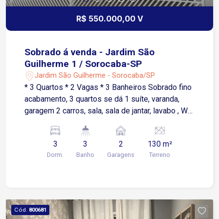
R$ 550.000,00 V
Sobrado á venda - Jardim São
Guilherme 1 / Sorocaba-SP
Jardim São Guilherme - Sorocaba/SP
* 3 Quartos * 2 Vagas * 3 Banheiros Sobrado fino
acabamento, 3 quartos se dá 1 suíte, varanda,
garagem 2 carros, sala, sala de jantar, lavabo , WC
social, cozinha, lavanderia, depósito, escritório,
gourmet, alarme , cerca elétrica, câmera, portão
3
3
2
130 m²
automático.
Dorm.
Banho
Garagens
Terreno
Cód.
800681