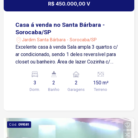
R$ 450.000,00 V
Casa á venda no Santa Bárbara -
Sorocaba/SP
Jardim Santa Bárbara - Sorocaba/SP
Excelente casa à venda Sala ampla 3 quartos c/
ar condicionado, sendo 1 deles reversível para
closet ou banheiro. Área de lazer Cozinha c/
armário 1 banheiro Garagem p/ 2 carros, coberta
c/ portão automatizado Quintal c/ lavanderia,
3
2
2
150 m²
despensa e 1 banheiro.
Dorm.
Banho
Garagens
Terreno
Cód.
099581