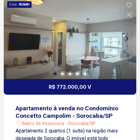
Imóveis Casas de alto padrão: Mansões e
Cód.
950681
residências modernas com projetos
arquitetônicos exclusivos.
R$ 772.000,00 V
Apartamento á venda no Condomínio
Concetto Campolim - Sorocaba/SP
Bairro da Vossoroca - Sorocaba/SP
Apartamento 2 quartos (1 suíte) na região mais
desejada de Sorocaba. O imóvel está todo