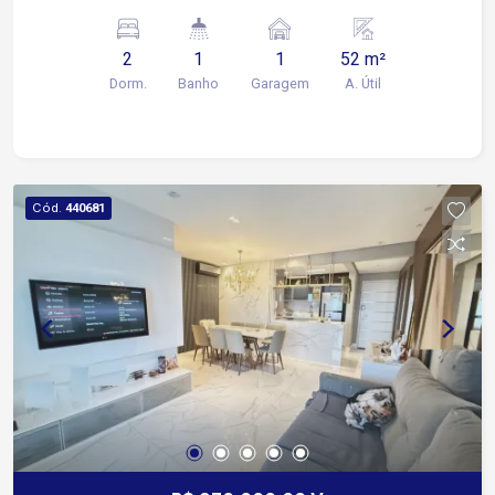
Detalhes do imóvel: 2 Quartos (quarto casal com
armário planejado completo) Sala aconchegante
2
1
1
52 m²
com painel planejado Cozinha com armário
Dorm.
Banho
Garagem
A. Útil
planejado 1 Banheiro com Box e armário
planejado Lavanderia com armário planejado e
cabideiro 1 vaga de garagem para carro e moto
Condomínio completo com lazer e segurança:
Churrasqueira Salão de festas Playground
Cód.
440681
Piscina adulto e infantil Mercadinho Portaria 24h
Segurança 24h Excelente opção para morar ou
investir com segurança e comodidade!