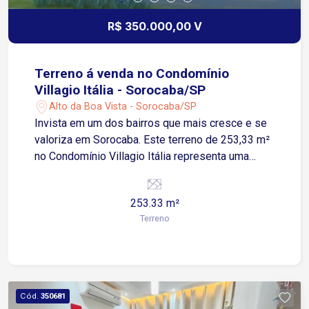
R$ 350.000,00 V
Terreno á venda no Condomínio
Villagio Itália - Sorocaba/SP
Alto da Boa Vista - Sorocaba/SP
Invista em um dos bairros que mais cresce e se
valoriza em Sorocaba. Este terreno de 253,33 m²
no Condomínio Villagio Itália representa uma
escolha sólida tanto para moradia quanto para
patrimônio. O Alto da Boa Vista consolidou-se
253.33 m²
como um polo de alta valorização, impulsionado
Terreno
pela infraestrutura em constante
desenvolvimento e pela proximidade com
instituições de ensino como FACENS e UNESP,
além do Parque Chico Mendes. Com topografia
plana, o lote facilita a execução imediata de
Cód.
350681
obras, otimizando custos de fundação e