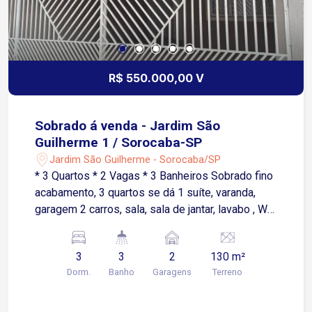
R$ 550.000,00 V
Sobrado á venda - Jardim São
Guilherme 1 / Sorocaba-SP
Jardim São Guilherme - Sorocaba/SP
* 3 Quartos * 2 Vagas * 3 Banheiros Sobrado fino
acabamento, 3 quartos se dá 1 suíte, varanda,
garagem 2 carros, sala, sala de jantar, lavabo , WC
social, cozinha, lavanderia, depósito, escritório,
gourmet, alarme , cerca elétrica, câmera, portão
3
3
2
130 m²
automático.
Dorm.
Banho
Garagens
Terreno