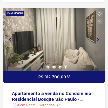
Cód.
800681
R$ 312.700,00 V
Apartamento á venda no Condomínio
Residencial Bosque São Paulo -
Sorocaba/SP
Além Ponte - Sorocaba/SP