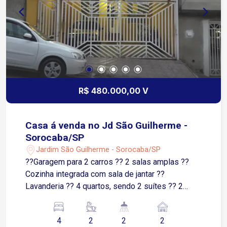
R$ 480.000,00 V
Casa á venda no Jd São Guilherme -
Sorocaba/SP
Jardim São Guilherme - Sorocaba/SP
??Garagem para 2 carros ?? 2 salas amplas ??
Cozinha integrada com sala de jantar ??
Lavanderia ?? 4 quartos, sendo 2 suítes ?? 2
banheiros sociais ?? Churrasqueira ?? Fogão a
lenha ?? Forno de pizza ?? Espaço mobiliado e
4
2
2
2
pronto para receber amigos e família