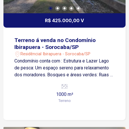
R$ 425.000,00 V
Terreno á venda no Condomínio
Ibirapuera - Sorocaba/SP
Residêncial Ibirapuera - Sorocaba/SP
Condomínio conta com : Estrutura e Lazer Lago
de pesca: Um espaço sereno para relaxamento
dos moradores. Bosques e áreas verdes: Ruas e
espaços arborizados com rica vegetação nativa.
Ambiente privativo: Baixa densidade populacional
1000 m²
devido ao número reduzido de terrenos.
Terreno
Segurança Portaria 24 horas: Controle de acesso
rigoroso e monitoramento contínuo. Vigilância:
Rondas e segurança interna especializada para
garantir a tranquilidade dos moradores. Perfil dos