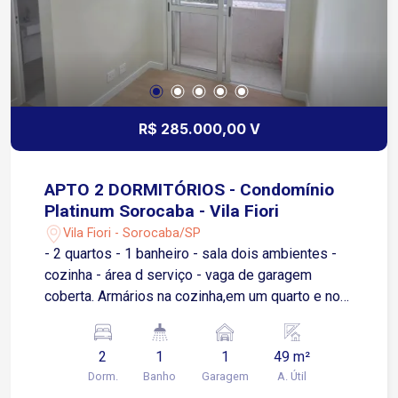
churrascos memoráveis com quem você ama. O
Condomínio Vila Grimaldi oferece toda a
segurança e tranquilidade que você e sua família
merecem. É a oportunidade ideal para quem
busca qualidade de vida em uma região
valorizada de Sorocaba
R$ 285.000,00 V
APTO 2 DORMITÓRIOS - Condomínio
Platinum Sorocaba - Vila Fiori
Vila Fiori - Sorocaba/SP
- 2 quartos - 1 banheiro - sala dois ambientes -
cozinha - área d serviço - vaga de garagem
coberta. Armários na cozinha,em um quarto e no
banheiro,; Box no banheiro; Apartamento possuií:
fechadura eletrônica, iluminação completa, sanca
2
1
1
49 m²
de gesso na sala. Área de lazer no condomínio:
Dorm.
Banho
Garagem
A. Útil
piscina/churrasqueira completa/salão de