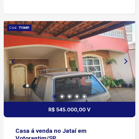
festas/mercadinho.
Cód.
710681
R$ 545.000,00 V
Casa á venda no Jataí em
Votorantim/SP