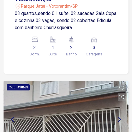
Parque Jataí - Votorantim/SP
03 quartos,sendo 01 suíte, 02 sacadas Sala Copa
e cozinha 03 vagas, sendo 02 cobertas Edícula
com banheiro Churrasqueira
3
1
2
3
Dorm.
Suite
Banho
Garagens
Cód.
410681