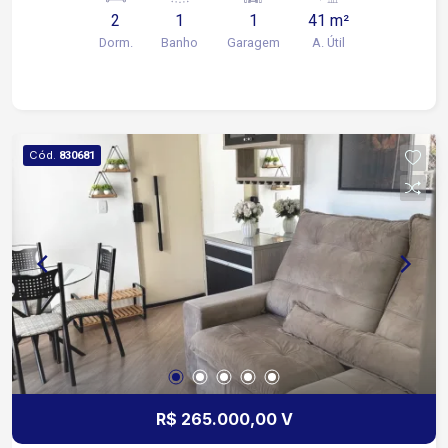
2
1
1
41 m²
Dorm.
Banho
Garagem
A. Útil
Cód.
830681
R$ 265.000,00 V