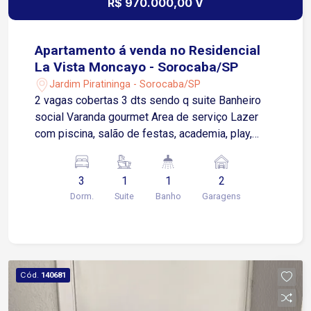
R$ 970.000,00 V
Apartamento á venda no Residencial
La Vista Moncayo - Sorocaba/SP
Jardim Piratininga - Sorocaba/SP
2 vagas cobertas 3 dts sendo q suite Banheiro
social Varanda gourmet Area de serviço Lazer
com piscina, salão de festas, academia, play,
espaço kids
3
1
1
2
Dorm.
Suite
Banho
Garagens
Cód.
140681