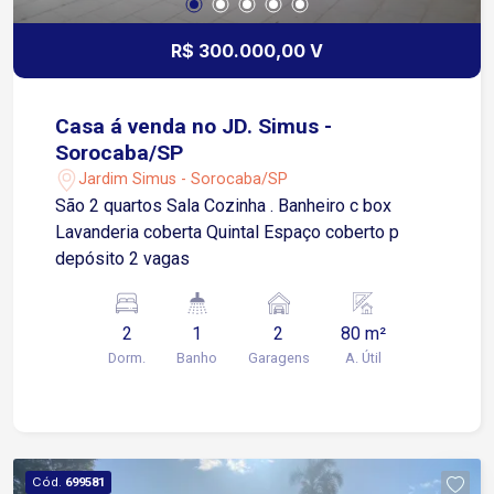
R$ 300.000,00 V
Casa á venda no JD. Simus -
Sorocaba/SP
Jardim Simus - Sorocaba/SP
São 2 quartos Sala Cozinha . Banheiro c box
Lavanderia coberta Quintal Espaço coberto p
depósito 2 vagas
2
1
2
80 m²
Dorm.
Banho
Garagens
A. Útil
Cód.
699581