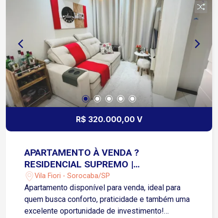
garantindo um excelente retorno sobre o
investimento
R$ 320.000,00 V
APARTAMENTO À VENDA ?
RESIDENCIAL SUPREMO |
SOROCABA/SP | VILA FIORE
Vila Fiori - Sorocaba/SP
Apartamento disponível para venda, ideal para
quem busca conforto, praticidade e também uma
excelente oportunidade de investimento!