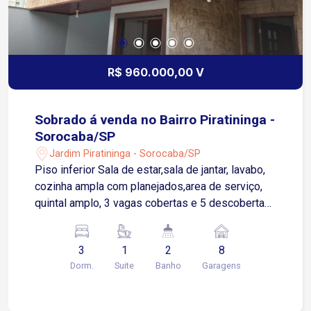
R$ 960.000,00 V
Sobrado á venda no Bairro Piratininga -
Sorocaba/SP
Jardim Piratininga - Sorocaba/SP
Piso inferior Sala de estar,sala de jantar, lavabo,
cozinha ampla com planejados,area de serviço,
quintal amplo, 3 vagas cobertas e 5 descobertas
Piso superior: 3 quartos sendo 1 suíte com
closet, varanda e hidro e wc social
3
1
2
8
Dorm.
Suite
Banho
Garagens