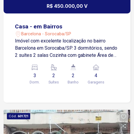
R$ 450.000,00 V
Casa - em Bairros
Barcelona - Sorocaba/SP
Imóvel com excelente localização no bairro
Barcelona em Sorocaba/SP. 3 dormitórios, sendo
2 suítes 2 salas Cozinha com gabinete Área de
serviço Banheiro social Banheiro de serviço
Espaço gourmet com churrasqueira Quarto de
3
2
2
4
serviço 4 vagas de garagem, sendo 1 coberta
Dorm.
Suítes
Banho
Garagens
Quintal grande Edícula com 1 cômodo, banheiro e
terraço. Estuda permuta.
Cód.
601721