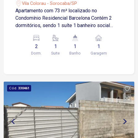
Vila Colorau - Sorocaba/SP
Apartamento com 73 m² localizado no
Condomínio Residencial Barcelona Contém 2
dormitórios, sendo 1 suíte 1 banheiro social
Cozinha ampla com armários Lavanderia Ar-
condicionado 1 vaga de garagem coberta
2
1
1
1
Dorm.
Suite
Banho
Garagem
Cód.
330461