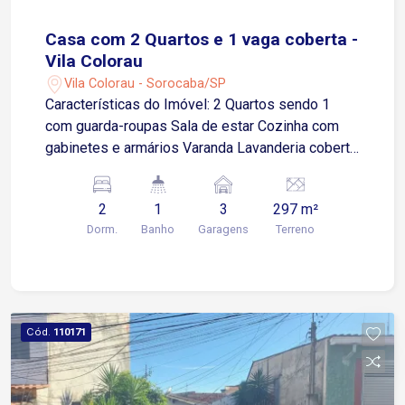
Casa com 2 Quartos e 1 vaga coberta -
Vila Colorau
Vila Colorau - Sorocaba/SP
Características do Imóvel: 2 Quartos sendo 1
com guarda-roupas Sala de estar Cozinha com
gabinetes e armários Varanda Lavanderia coberta
1 vaga de garagem coberta (com espaço para
mais veículos no quintal) Quintal grande com
2
1
3
297 m²
jardim e árvores frutíferas Localização
Dorm.
Banho
Garagens
Terreno
Privilegiada: Ao lado do centro de Sorocaba
Próximo a supermercados, farmácias, escolas,
padarias e diversos comércios Fácil acesso à Av.
Cel. Nogueira Padilha, Rodovia Raposo Tavares e
Av. São Paulo. Agende já a sua visita!
Cód.
110171