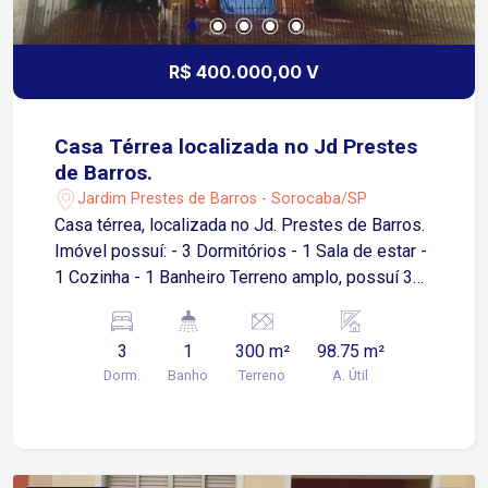
Pé-direito alto Mezanino com sala Banheiro no
mezanino Área de luz Banheiro adicional na parte
inferior PERFIL DO IMÓVEL Ideal para empresas
R$ 400.000,00 V
que precisam de recepção, salas administrativas
e área operacional no mesmo endereço.
Excelente para clínicas, centros de treinamento,
Casa Térrea localizada no Jd Prestes
igrejas, escolas, escritórios ou empresas de
de Barros.
prestação de serviços.
Jardim Prestes de Barros - Sorocaba/SP
Casa térrea, localizada no Jd. Prestes de Barros.
Imóvel possuí: - 3 Dormitórios - 1 Sala de estar -
1 Cozinha - 1 Banheiro Terreno amplo, possuí 300
m ², sendo 98,75 m² de área construída.
3
1
300 m²
98.75 m²
Dorm.
Banho
Terreno
A. Útil