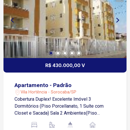
R$ 430.000,00 V
Apartamento - Padrão
Vila Hortência - Sorocaba/SP
Cobertura Duplex! Excelente Imóvel 3
Dormitórios (Piso Porcellanato, 1 Suíte com
Closet e Sacada) Sala 2 Ambientes(Piso
Porcellanato) Cozinha(Piso Frio, Azulejo Até o
Teto, Gabinete de Pia) 2 Banheiros(Piso Frio,