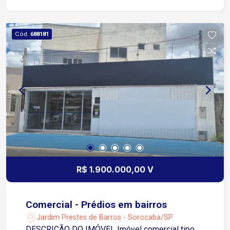
Cozinha com gabinete Banheiro social Área de
serviço Quintal Garagem: 1 vaga coberta
Diferenciais: Ideal para investimento Proprietário
Cód.
688181
aceita permuta em veículos Agende sua visita e
conheça esta excelente oportunidade
R$ 1.900.000,00 V
Comercial - Prédios em bairros
Jardim Prestes de Barros - Sorocaba/SP
DESCRIÇÃO DO IMÓVEL Imóvel comercial tipo