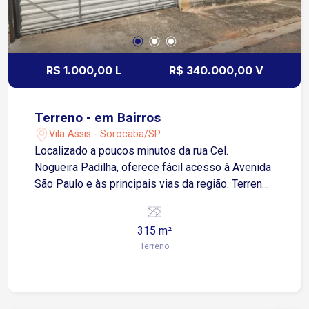
R$ 1.000,00 L
R$ 340.000,00 V
Terreno - em Bairros
Vila Assis - Sorocaba/SP
Localizado a poucos minutos da rua Cel.
Nogueira Padilha, oferece fácil acesso à Avenida
São Paulo e às principais vias da região. Terreno
plano para locação e venda na Vila Assis, com
315m², sendo 10m de frente. Ideal para
315 m²
construção residencial ou comercial. Não perca
Terreno
essa chance de investir em um local estratégico
e promissor. Agende sua visita hoje mesmo!