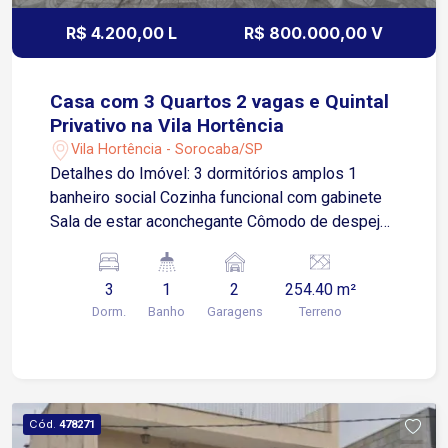
R$ 4.200,00 L
R$ 800.000,00 V
Casa com 3 Quartos 2 vagas e Quintal
Privativo na Vila Hortência
Vila Hortência - Sorocaba/SP
Detalhes do Imóvel: 3 dormitórios amplos 1
banheiro social Cozinha funcional com gabinete
Sala de estar aconchegante Cômodo de despejo
Lavanderia independente Quintal espaçoso
Garagem para 2 veículos, sendo 1 vaga coberta e
3
1
2
254.40 m²
1 descoberta Localização Privilegiada:
Dorm.
Banho
Garagens
Terreno
Localizada na Avenida Coronel Nogueira Padilha,
uma das principais vias da Zona Leste de
Sorocaba Fácil acesso à Avenida São Paulo e ao
Centro da cidade A poucos minutos do
Supermercado Boa, UPH Zona Leste e do
Cód.
478271
Zoológico Municipal Quinzinho de Barros