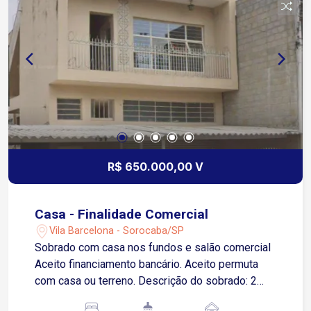
Próxima a farmácias, escolas, padarias e
diversos comércios locais, garantindo
praticidade no dia a dia Ideal para quem busca
conforto, espaço e conveniência em uma das
regiões mais completas da cidade!
R$ 650.000,00 V
Casa - Finalidade Comercial
Vila Barcelona - Sorocaba/SP
Sobrado com casa nos fundos e salão comercial
Aceito financiamento bancário. Aceito permuta
com casa ou terreno. Descrição do sobrado: 2
dormitórios 2 vagas de garagem cobertas Sala 1