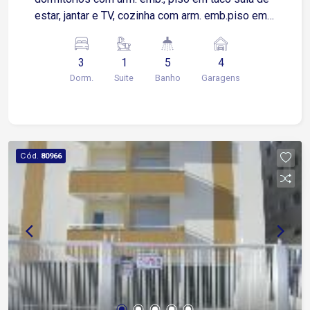
estar, jantar e TV, cozinha com arm. emb.piso em
granito escritorio área de serviço garagem para 4
carros churrasqueira e sotão.
3
1
5
4
Dorm.
Suite
Banho
Garagens
Cód.
80966