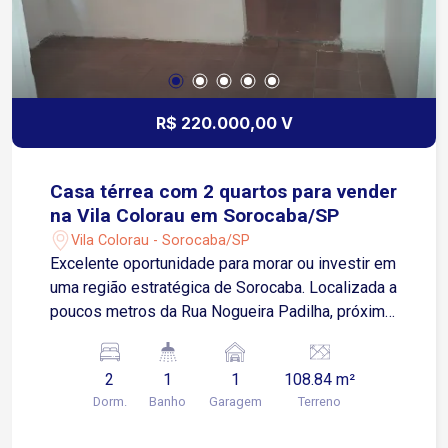
R$ 220.000,00 V
Casa térrea com 2 quartos para vender
na Vila Colorau em Sorocaba/SP
Vila Colorau - Sorocaba/SP
Excelente oportunidade para morar ou investir em
uma região estratégica de Sorocaba. Localizada a
poucos metros da Rua Nogueira Padilha, próxima
à UPH Zona Leste, SENAC Sorocaba,
Supermercado Barbosa e com fácil acesso à
2
1
1
108.84 m²
Rodovia Raposo Tavares. A menos de 15 minutos
Dorm.
Banho
Garagem
Terreno
do centro da cidade. Sobre o imóvel: Casa
totalmente térrea 2 Quartos Sala de estar