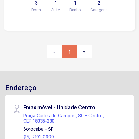
3
1
1
2
Azulejo Até o Teto, Box Blindex) Área de Serviço
Dorm.
Suite
Banho
Garagens
2 Vagas na Garagem (Sendo 1 Coberta) Portão
Automático Churrasqueira Área de Lazer com
Terraço PROMOÇÃO: * 1 ALUGUEL GRÁTIS
«
1
»
Endereço
Emaximóvel - Unidade Centro
Praça Carlos de Campos, 80 - Centro,
CEP:
18035-230
Sorocaba - SP
(15) 2101-0900