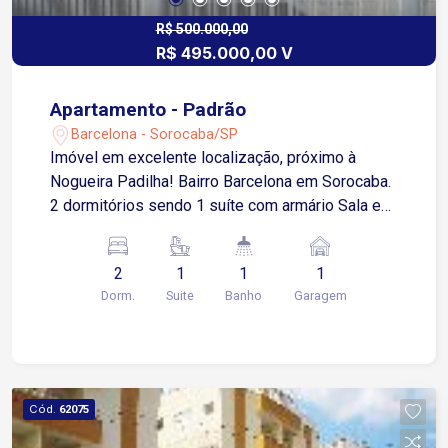
R$ 500.000,00
R$ 495.000,00 V
Apartamento - Padrão
Barcelona - Sorocaba/SP
Imóvel em excelente localização, próximo à
Nogueira Padilha! Bairro Barcelona em Sorocaba.
2 dormitórios sendo 1 suíte com armário Sala em
L 3 ambientes Cozinha com armários Banheiro
Área de serviço Garagem coberta com portão
2
1
1
1
eletrônico Estuda apartamento como parte do
Dorm.
Suite
Banho
Garagem
pagamento!
Cód.
62075