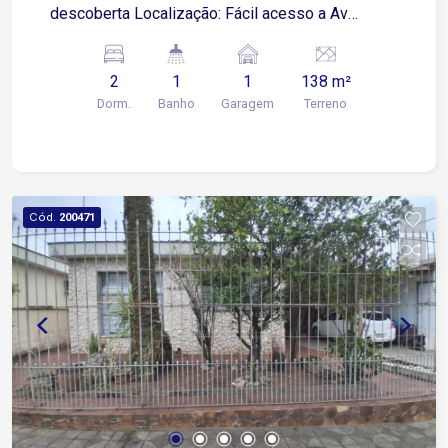
descoberta Localização: Fácil acesso a Av
Nogueira Padilha, próximo ao Zoológico,
supermercados, restaurante, hospital e
2
1
1
138 m²
comércios em geral
Dorm.
Banho
Garagem
Terreno
Cód.
200471