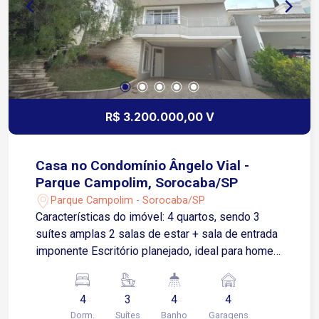
hospitais e centros médicos. Tudo isso em um
ambiente seguro, tranquilo e com excelente
padrão urbanístico. Entre em contato e agende
sua visita !
R$ 3.200.000,00 V
Casa no Condomínio Ângelo Vial -
Parque Campolim, Sorocaba/SP
Parque Campolim - Sorocaba/SP
Características do imóvel: 4 quartos, sendo 3
suítes amplas 2 salas de estar + sala de entrada
imponente Escritório planejado, ideal para home
office Cozinha com despensa e sala de jantar
integrada Lavabo moderno e lavanderia funcional
4
3
4
4
Quarto e banheiro nos fundos (para hóspedes ou
Dorm.
Suítes
Banho
Garagens