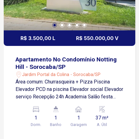
R$ 3.500,00 L
R$ 550.000,00 V
Apartamento No Condomínio Notting
Hill - Sorocaba/SP
Jardim Portal da Colina - Sorocaba/SP
Área comum: Churrasqueira + Pizza Piscina
Elevador PCD na piscina Elevador social Elevador
serviço Recepção 24h Academia Salão festa
(ótimo) Área leitura Jogos Vários banheiros
comuns Portaria 24hrs Portão garagem facial
1
1
1
37 m²
Água e gás encanados Apto: Ar cond smart 12 mil
Dorm.
Banho
Garagem
A. Útil
BTU TV smart 50? Geladeira Filtro Microondas
Fogão Sofá chaise Cama casal com box baú