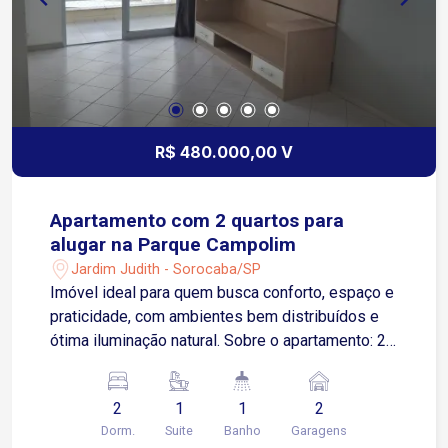
R$ 480.000,00 V
Apartamento com 2 quartos para
alugar na Parque Campolim
Jardim Judith - Sorocaba/SP
Imóvel ideal para quem busca conforto, espaço e
praticidade, com ambientes bem distribuídos e
ótima iluminação natural. Sobre o apartamento: 2
quartos, sendo 1 suíte Suíte com armários
modulados até o teto, ar-condicionado e sacada
2
1
1
2
Sala para 2 ambientes (estar e jantar) Com
Dorm.
Suite
Banho
Garagens
sacada espaçosa Cozinha com armários