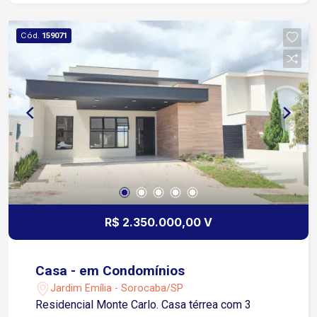
privilegiada: Situado em uma das melhores
regiões de Sorocaba, com fácil acesso à Av.
Cód.
159071
Barão de Tatuí, além de comércios, escolas,
restaurantes e serviços essenciais. A poucos
minutos das principais vias da cidade. Entre em
contato e agende sua visita!
R$ 2.350.000,00 V
Casa - em Condomínios
Jardim Emília - Sorocaba/SP
Residencial Monte Carlo. Casa térrea com 3