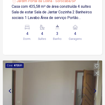
Jardim Portal da Colina - Sorocaba/SP
Casa com 435,58 m² de área construída 4 suítes
Sala de estar Sala de Jantar Cozinha 2 Banheiros
sociais 1 Lavabo Área de serviço Portão
automático 4 vagas de garagem, sendo 2 coberta
4
4
3
4
Dorm.
Suítes
Banho
Garagens
Cód.
872531