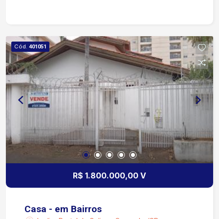
modulados, fogão e coifa Área de serviço com
armários Banheiro social e da suíte com box
blindex, gabinetes e espelhos Garagem: 2 vagas
cobertas Apartamento perfeito para quem busca
Cód.
401051
conforto, funcionalidade e um espaço pronto para
morar. Agende sua visita!
R$ 1.800.000,00 V
Casa - em Bairros