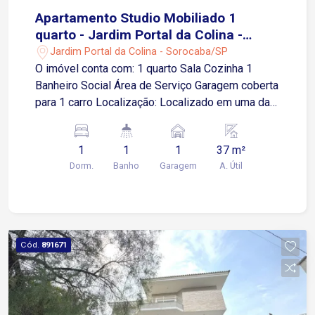
Apartamento Studio Mobiliado 1
quarto - Jardim Portal da Colina -
Sorocaba/SP
Jardim Portal da Colina - Sorocaba/SP
O imóvel conta com: 1 quarto Sala Cozinha 1
Banheiro Social Área de Serviço Garagem coberta
para 1 carro Localização: Localizado em uma das
regiões mais nobres e valorizadas de Sorocaba,
o Condomínio Notting Hill oferece a combinação
1
1
1
37 m²
ideal de conforto, praticidade e mobilidade.
Dorm.
Banho
Garagem
A. Útil
Situado no Jardim Portal da Colina, ao lado do
Campolim, o condomínio está cercado por
infraestrutura completa e facilidades para o dia a
dia. Distâncias aproximadas (de carro): Shopping
Iguatemi Esplanada - apenas 5 minutos Padaria
Cód.
891671
Real Campolim (24h) - 3 minutos Parque
Campolim / pista de caminhada - 4 minutos A
região conta com ampla oferta de comércios,
restaurantes, academias, escolas, farmácias,