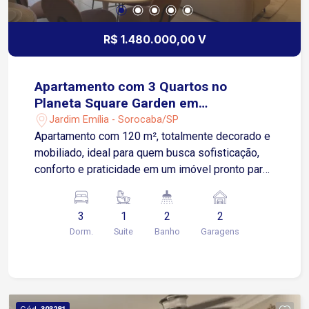
R$ 1.480.000,00 V
Apartamento com 3 Quartos no
Planeta Square Garden em
Sorocaba/SP
Jardim Emília - Sorocaba/SP
Apartamento com 120 m², totalmente decorado e
mobiliado, ideal para quem busca sofisticação,
conforto e praticidade em um imóvel pronto para
morar. Localizado no Highline Park,
empreendimento moderno com excelente padrão
3
1
2
2
construtivo e infraestrutura completa. Sobre o
Dorm.
Suite
Banho
Garagens
apartamento: 3 quartos, sendo 1 suíte com closet
Sala integrada à área gourmet e varanda Cozinha
planejada Banheiro social Apartamento
totalmente mobiliado e decorado Armários
planejados de alto padrão Garagem: 2 vagas
Cód.