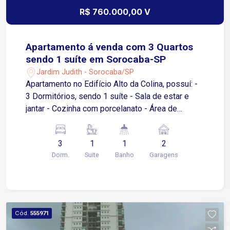
R$ 760.000,00 V
Apartamento á venda com 3 Quartos
sendo 1 suíte em Sorocaba-SP
Jardim Judith - Sorocaba/SP
Apartamento no Edifício Alto da Colina, possuí: -
3 Dormitórios, sendo 1 suíte - Sala de estar e
jantar - Cozinha com porcelanato - Área de
Serviço - 1 Banheiro - 2 Vagas cobertas de
garagem - Varanda Gourmet com churrasqueira *
3
1
1
2
Preparação para: aquecimento nas torneiras (
Dorm.
Suite
Banho
Garagens
exceto na lavanderia), ar condicionado na suíte.
Cód.
555971