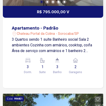
R$ 795.000,00 V
Apartamento - Padrão
Chateau Portal da Colina - Sorocaba/SP
3 Quartos sendo 1 suíte Banheiro social Sala 2
ambientes Cozinha com armários, cooktop, coifa
Área de serviço com armários e 1 banheiro 2
vagas cobertas Condomínio Portaria digital 24
horas Salão de festas Piscina Localização: Fácil
3
1
3
2
acesso a Avenida Gisele Constantino, e Rodovia
Dorm.
Suite
Banho
Garagens
Raposo Tavares Próximo ao Shopping Iguatemi e
outros comércios locais.
Cód.
994451