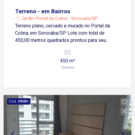
Terreno - em Bairros
Jardim Portal da Colina - Sorocaba/SP
Terreno plano, cercado e murado no Portal da
Colina, em Sorocaba/SP Lote com total de
450,00 metros quadrados prontos para seu
investimento Região com variedades de
restaurantes, próximo praça Ruy Morato
450 m²
castanho, escolas, acesso a transportes públicos
Terreno
e, a 10 minutos do centro de Sorocaba. Estuda
proposta!
Cód.
293051