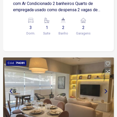
com Ar Condicionado 2 banheiros Quarto de
empregada usado como despensa 2 vagas de
garagem coberta O condomínio possuí: Piscina,
churrasqueira, academia, brinquedoteca
3
1
2
2
Dorm.
Suite
Banho
Garagens
Cód.
794381