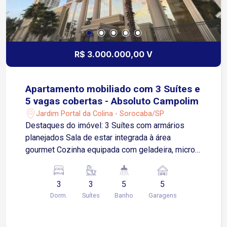
R$ 3.000.000,00 V
Apartamento mobiliado com 3 Suítes e
5 vagas cobertas - Absoluto Campolim
Jardim Portal da Colina - Sorocaba/SP
Destaques do imóvel: 3 Suítes com armários
planejados Sala de estar integrada à área
gourmet Cozinha equipada com geladeira, micro-
ondas, forno embutido e cooktop Sala de TV
aconchegante com televisão inclusa Lavanderia
3
3
5
5
funcional com máquina de lavar Persianas
Dorm.
Suítes
Banho
Garagens
automatizadas 5 vagas de garagem Área gourmet
completa: Churrasqueira Cooktop Cervejeira
Adega Elegante mesa de jantar Localização