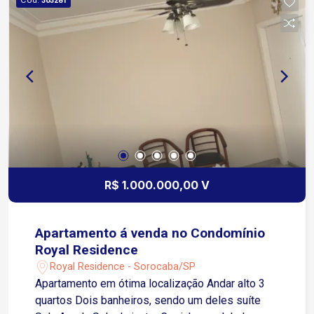
303281
cobertas Localização: Em frente ao Colégio
Uirapuru e ao lado do Hospital Oftalmológico de
Sorocaba A 2 minutos do Sesc Sorocaba A 3
minutos da Avenida Washington Luiz A 8 minutos
do Shopping Iguatemi Esplanada Condomínio
com Lazer Completo: Piscina Quadra de
esportes Salão de festas Espaço gourmet
Academia Área Kids e Área Teen Espaço
massagem Segurança e Conveniência: Portaria
24h Acesso com biometria facial Ideal para quem
busca conforto, sofisticação e qualidade de vida!
R$ 1.000.000,00 V
Apartamento á venda no Condomínio
Royal Residence
Royal Residence - Sorocaba/SP
Apartamento em ótima localização Andar alto 3
quartos Dois banheiros, sendo um deles suíte