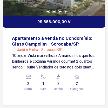
lazer no topo do prédio, com vista privilegiada
para o Campolim. 3. Facilidades: `Cyber Laundry`
(lavanderia compartilhada), academia e
coworking.
R$ 658.000,00 V
Apartamento á venda no Condomínio:
Glass Campolim - Sorocaba/SP
Jardim Emília - Sorocaba/SP
10 andar Vista maravilhosa Armários nos quartos,
banheiros e cozinha Varanda gourmet 2 quartos
sendo 1 suíte Ventilador de teto nos dois quartos
2 vagas paralelas de garagem Academia Área de
serviço Armários na cozinha Armários no quarto
2
1
2
2
Churrasqueira Piscina Varanda Condomínio
Dorm.
Suite
Banho
Garagens
completo, garagem coberta e com elevador
Estudo Apartamento de menor valor como parte
de pagamento