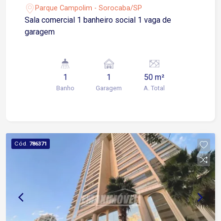
Parque Campolim - Sorocaba/SP
Sala comercial 1 banheiro social 1 vaga de
garagem
1
1
50 m²
Banho
Garagem
A. Total
Cód.
786371