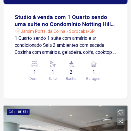
Studio á venda com 1 Quarto sendo
uma suíte no Condomínio Notting Hill
em Sorocaba-SP
Jardim Portal da Colina - Sorocaba/SP
1 Quarto sendo 1 suíte com armário e ar
condicionado Sala 2 ambientes com sacada
Cozinha com armários, geladeira, coifa, cooktop 1
Vaga de garagem coberta Imóvel todo mobiliado
Condomínio Oferece: Academia Área gourmet
1
1
2
1
Piscina Salão de festa Salão de Jogos
Dorm.
Suite
Banho
Garagem
Cód.
181871