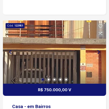
Oferece: Portaria e Segurança 24h Lazer
Completo: Pista de Caminhada, Academia,
Piscina Adulto e Infantil, Área Gourmet com
Churrasqueiras e Mais! Localização: Rua Amélia
Cód.
122951
Bozolla, Condomínio Residencial Villa do Bosque.
R$ 750.000,00 V
Casa - em Bairros