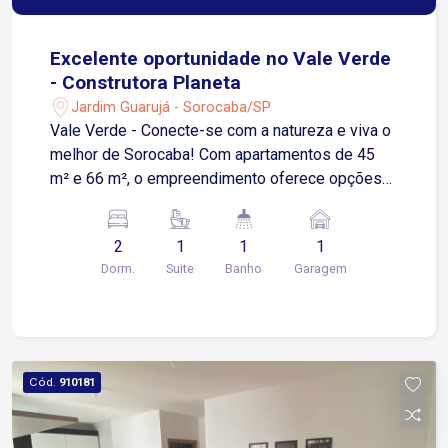
Excelente oportunidade no Vale Verde
- Construtora Planeta
Jardim Guarujá - Sorocaba/SP
Vale Verde - Conecte-se com a natureza e viva o
melhor de Sorocaba! Com apartamentos de 45
m² e 66 m², o empreendimento oferece opções
de 1 ou 2 dormitórios, sendo até 1 suíte. Ideal
para quem busca qualidade de vida, conforto e
2
1
1
1
praticidade, o Vale Verde proporciona uma
Dorm.
Suite
Banho
Garagem
experiência única de morar bem em Sorocaba.
Plantas inteligentes: Apartamentos de 45 m² e 66
m², com 1 ou 2 dormitórios e até 1 suíte. Lazer
completo: Piscinas adulto e infantil, quadra
esportiva, fitness interno e externo, pilates, mini
Cód.
910181
praça de estar, open market, lounge relax, espaço
kids, pet garden, horta comunitária, coworking e
redário. Sustentabilidade e tecnologia: Iluminação