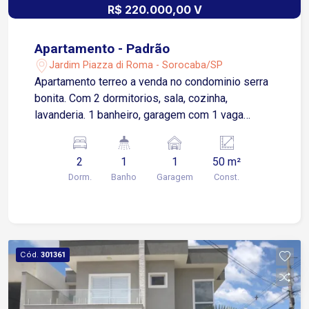
R$ 220.000,00 V
Apartamento - Padrão
Jardim Piazza di Roma - Sorocaba/SP
Apartamento terreo a venda no condominio serra
bonita. Com 2 dormitorios, sala, cozinha,
lavanderia. 1 banheiro, garagem com 1 vaga
descoberta. Piso lamidado em todos os
ambientes. Água e gás incluso na taxa do
2
1
1
50 m²
condominio. Portaria 24h, piscina, churrasqueira,
Dorm.
Banho
Garagem
Const.
quadra, play/ground.
Cód.
301361