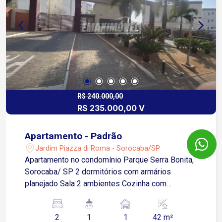
R$ 240.000,00
R$ 235.000,00 V
Apartamento - Padrão
Jardim Piazza di Roma - Sorocaba/SP
Apartamento no condomínio Parque Serra Bonita,
Sorocaba/ SP 2 dormitórios com armários
planejado Sala 2 ambientes Cozinha com
armários, pia e bancada Banheiro social com
armário e box 1 vaga de garagem descoberta
2
1
1
42 m²
Acabamento em piso laminado nos dormitórios.