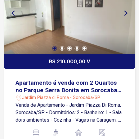
LED, medidores individuais para energia, água e
gás, e infraestrutura para carregamento de
veículos elétricos. No Vale Verde, você encontra
muito mais do que um apartamento: encontra o
cenário ideal para viver o seu melhor capítulo!
R$ 210.000,00 V
Apartamento á venda com 2 Quartos
no Parque Serra Bonita em Sorocaba-
SP
Jardim Piazza di Roma - Sorocaba/SP
Venda de Apartamento - Jardim Piazza Di Roma,
Sorocaba/SP - Dormitórios: 2 - Banheiro: 1 - Sala
dois ambientes - Cozinha - Vagas na Garagem: 1
- Área Útil: 42,00 m² Este apartamento é ideal
para quem busca conforto e praticidade em uma