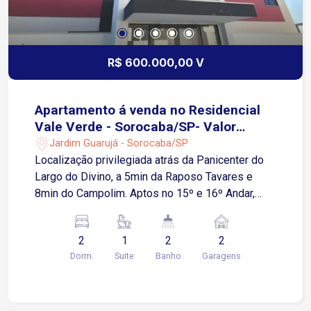
R$ 600.000,00 V
Apartamento á venda no Residencial
Vale Verde - Sorocaba/SP- Valor
Promocional de R$ 600.000,00
Jardim Guarujá - Sorocaba/SP
Localização privilegiada atrás da Panicenter do
Largo do Divino, a 5min da Raposo Tavares e
8min do Campolim. Aptos no 15º e 16º Andar,
67m2 com 2 dormitórios, sendo uma suíte, sala e
cozinha grandes e integradas, varanda grande, já
2
1
2
2
com Grill e com linda vista do pôr do sol. 2
Dorm.
Suite
Banho
Garagens
(DUAS) Vagas cobertas e fixas no nível da rua.
Condomínio Clube, com Portaria 24hs, Câmeras
Faciais, Academia completa, Academia de
Pilates, Piscinas com borda infinita, Salões de