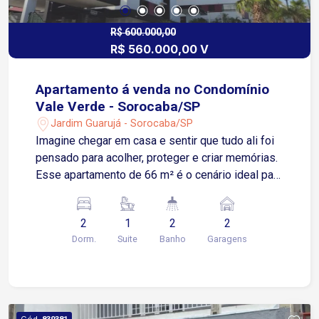
R$ 600.000,00
R$ 560.000,00 V
Apartamento á venda no Condomínio
Vale Verde - Sorocaba/SP
Jardim Guarujá - Sorocaba/SP
Imagine chegar em casa e sentir que tudo ali foi
pensado para acolher, proteger e criar memórias.
Esse apartamento de 66 m² é o cenário ideal para
uma família que busca conforto, segurança e
qualidade de vida. Um lar feito para viver
2
1
2
2
momentos especiais: 2 dormitórios, sendo 1
Dorm.
Suite
Banho
Garagens
suíte, garantindo descanso, privacidade e
tranquilidade 2 banheiros, funcionais e elegantes
para o dia a dia da família Varanda gourmet
totalmente envidraçada, integrada à sala, perfeita
para almoços em família, risadas no fim de tarde
Cód.