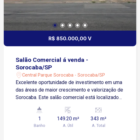
R$ 850.000,00 V
Salão Comercial á venda -
Sorocaba/SP
Central Parque Sorocaba - Sorocaba/SP
Excelente oportunidade de investimento em uma
das áreas de maior crescimento e valorização de
Sorocaba. Este salão comercial está localizado
no bairro Jardim Vergueiro, na região do Central
Parque, oferecendo fácil acesso e alto fluxo de
1
149.20 m²
343 m²
circulação. O imóvel destaca-se por possuir um
Banho
A. Útil
A. Total
amplo terreno de 343 m², proporcionando espaço
para estacionamento ou melhorias na fachada. A