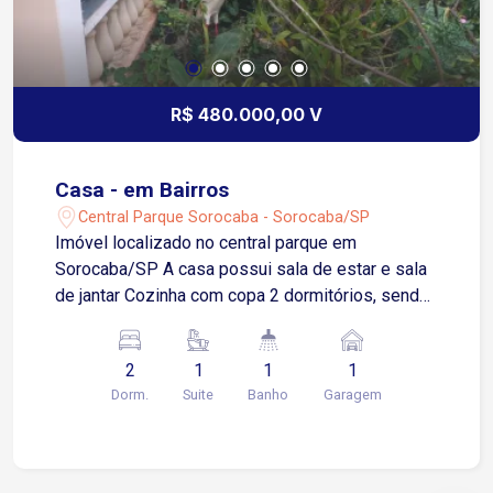
R$ 480.000,00 V
Casa - em Bairros
Central Parque Sorocaba - Sorocaba/SP
Imóvel localizado no central parque em
Sorocaba/SP A casa possui sala de estar e sala
de jantar Cozinha com copa 2 dormitórios, sendo
1 suite com closet Banheiro social Área de servi
1 vaga de garagem coberta Ótimo imóvel em
2
1
1
1
bairro tradicional de Sorocaba
Dorm.
Suite
Banho
Garagem