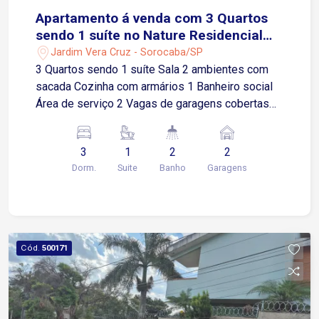
Apartamento á venda com 3 Quartos
sendo 1 suíte no Nature Residencial
Clube em Sorocaba-SP
Jardim Vera Cruz - Sorocaba/SP
3 Quartos sendo 1 suíte Sala 2 ambientes com
sacada Cozinha com armários 1 Banheiro social
Área de serviço 2 Vagas de garagens cobertas
Condomínio completo com lazer e segurança:
Portaria 24h 3 salões de festas Salão de jogos
3
1
2
2
Academia Churrasqueiras Espaço mulher e sala
Dorm.
Suite
Banho
Garagens
de massagem Espaço zen Pista de caminhada
Piscinas adulto e infantil Espaço kids
Localização: Fácil acesso a Av General Carneiro e
ao Campolim, próximo a supermercados e
comércios em geral.
Cód.
500171