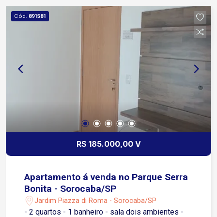
Festa, Quadra Poliesportiva, CoWork equipado,
Cód.
891581
Espaço UBER, Elevador de Acessibilidade,
Choperia, Playground, Sala de Jogos e Meeting
Room já equipado.
R$ 185.000,00 V
Apartamento á venda no Parque Serra
Bonita - Sorocaba/SP
Jardim Piazza di Roma - Sorocaba/SP
- 2 quartos - 1 banheiro - sala dois ambientes -