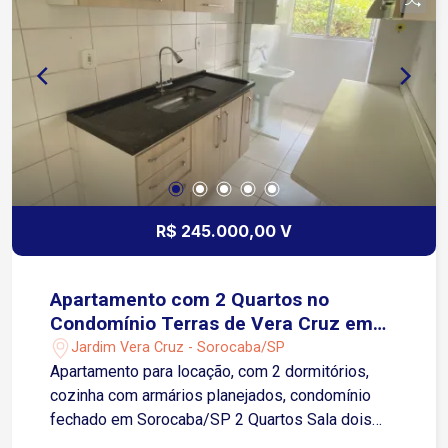
infraestrutura Próximo a supermercados,
restaurantes, farmácias, bancos e diversos
comércios Excelente mobilidade para diferentes
pontos da cidade Ótima opção para quem busca
comodidade em imóvel para aluguel Condomínio
Portaria 24 horas 3 salões de festas Salão de
jogos Academia Churrasqueiras Espaço mulher e
sala de massagem Espaço zen Pista de
caminhada Piscinas adulto e infantil Espaço kids
R$ 245.000,00 V
Apartamento com 2 Quartos no
Condomínio Terras de Vera Cruz em
Sorocaba/SP
Jardim Vera Cruz - Sorocaba/SP
Apartamento para locação, com 2 dormitórios,
cozinha com armários planejados, condomínio
fechado em Sorocaba/SP 2 Quartos Sala dois
ambientes com sacada Cozinha com armários