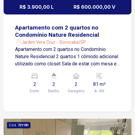
Condomínio Vale Verde
R$ 3.900,00 L
R$ 600.000,00 V
Apartamento com 2 quartos no
Condomínio Nature Residencial
Jardim Vera Cruz - Sorocaba/SP
Apartamento com 2 quartos no Condomínio
Nature Residencial 2 quartos 1 cômodo adicional
utilizado como closet Sala de estar com mesa e
acesso à varanda Cozinha com armários e pia
com triturador Área de serviços Banheiro social 2
2
2
2
81 m²
vagas de garagem cobertas Imóvel funcional,
Dorm.
Banho
Garagens
A. Útil
com ótimo aproveitamento de espaço, ideal para
quem busca conforto e praticidade no dia a dia
Localização Fácil acesso à Avenida General
Carneiro Rápido acesso à Rodovia Raposo
Tavares Aproximadamente 15 minutos do
Cód.
721181
Shopping Iguatemi Esplanada Região com ampla