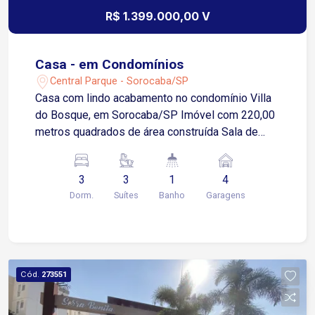
R$ 1.399.000,00 V
Casa - em Condomínios
Central Parque - Sorocaba/SP
Casa com lindo acabamento no condomínio Villa
do Bosque, em Sorocaba/SP Imóvel com 220,00
metros quadrados de área construída Sala de
estar e sala de jantar Cozinha 3 dormitórios
sendo 3 suítes Área de serviço 4 vagas de
3
3
1
4
garagem sendo 2 cobertas
Dorm.
Suítes
Banho
Garagens
Cód.
273551