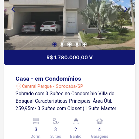
R$ 1.780.000,00 V
Casa - em Condomínios
Central Parque - Sorocaba/SP
Sobrado com 3 Suítes no Condomínio Villa do
Bosque! Características Principais: Área Útil:
259,95m² 3 Suítes com Closet (1 Suíte Master
com Hidro) 1 Lavabo e Escritório Sala Ampla em
2 Ambientes Cozinha Integrada Área de Serviço
3
3
2
4
Espaço Gourmet com Churrasqueira e Piscina 4
Dorm.
Suítes
Banho
Garagens
Vagas de Garagem (2 Cobertas) Condomínio