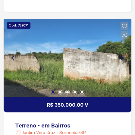
lavabo, hall, copa e cozinha, espaço adega, quarto
despejo, 1 suíte de empregada, espaço gourmet,
salão de festas, área de serviço espaçosa
coberta,10 vagas de garagem Piscina, quintal
Cód.
759071
com pé de frutas, corredores laterais em rua
tranquila. Obs! O imóvel necessita de reforma e
acabamento. A localização do imóvel é próxima a
escolas, faculdade, supermercado esperança,
fácil acesso para as rodovias, próximo a Avenida
Armando e Faculdade Anhanguera. Imóvel misto
residencial ou comercial
R$ 350.000,00 V
Terreno - em Bairros
Jardim Vera Cruz - Sorocaba/SP