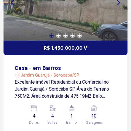
R$ 1.450.000,00 V
Casa - em Bairros
Jardim Guarujá - Sorocaba/SP
Excelente imóvel Residencial ou Comercial no
Jardim Guarujá / Sorocaba SP. Área do Terreno
750M2, Área construída de 475,19M2 Belo
sobrado com estilo próprio e diferenciado com
pé direito 10M2 com hall de entrada, com 4
4
4
1
10
suítes, sendo uma estilo americano todas com
Dorm.
Suítes
Banho
Garagens
sacada. Sala três ambientes - jantar estar e tv.