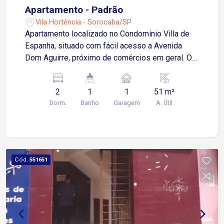
Apartamento - Padrão
Vila Hortência - Sorocaba/SP
Apartamento localizado no Condomínio Villa de
Espanha, situado com fácil acesso a Avenida
Dom Aguirre, próximo de comércios em geral. O
imóvel possui sala dois ambientes, sacada,
cozinha com armários, 2 dormitórios, banheiro
2
1
1
51 m²
social, área de serviço e 1 vaga de garagem
Dorm.
Banho
Garagem
A. Útil
descoberta. O condomínio conta com área de
lazer completa e portaria 24 horas. Agende já sua
visita!
Cód.
551651