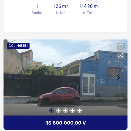
1
126 m²
114.20 m²
Banho
A. Útil
A. Total
Cód.
665351
R$ 800.000,00 V