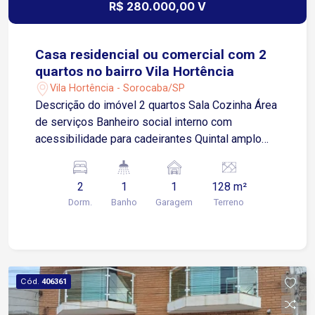
R$ 280.000,00 V
Casa residencial ou comercial com 2
quartos no bairro Vila Hortência
Vila Hortência - Sorocaba/SP
Descrição do imóvel 2 quartos Sala Cozinha Área
de serviços Banheiro social interno com
acessibilidade para cadeirantes Quintal amplo
Porão funcional com banheiro externo Garagem
coberta para 1 veículo de pequeno porte
2
1
1
128 m²
Localização estratégica que proporciona fácil
Dorm.
Banho
Garagem
Terreno
acesso às principais vias da cidade e pontos de
interesse. A apenas 3 minutos da Avenida São
Paulo, uma das principais ligações ao centro e à
Rodovia Raposo Tavares (SP-270), o local
também está a 6 minutos da Avenida Dom
Cód.
406361
Aguirre, via marginal ao Rio Sorocaba que permite
conexão rápida com a zona norte, centro e