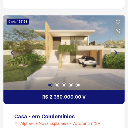
playground, quadra poliesportiva, salão de festas,
salão de jogos
Cód.
136151
R$ 2.350.000,00 V
Casa - em Condomínios
Alphaville Nova Esplanada - Votorantim/SP