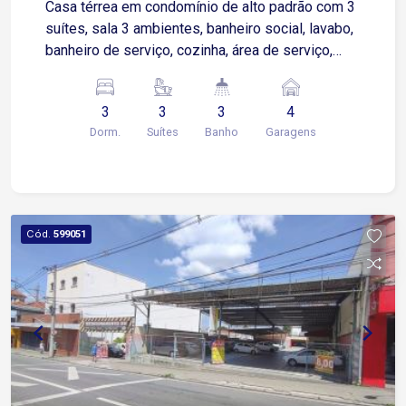
Casa térrea em condomínio de alto padrão com 3
suítes, sala 3 ambientes, banheiro social, lavabo,
banheiro de serviço, cozinha, área de serviço,
lavanderia, 4 vagas de garagem sendo 2 coberta
Imóvel em construção com previsão de entrega
3
3
3
4
setembro 2022.
Dorm.
Suítes
Banho
Garagens
Cód.
599051