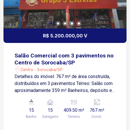
R$ 5.200.000,00 V
Salão Comercial com 3 pavimentos no
Centro de Sorocaba/SP
Centro - Sorocaba/SP
Detalhes do imóvel: 767 m² de área construída,
distribuídos em 3 pavimentos Térreo: Salão com
aproximadamente 359 m² Banheiros, depósito e
cozinha Segundo pavimento: Salão comercial
Apartamento amplo Terceiro pavimento: Salão
15
15
409.50 m²
767 m²
comercial Apartamento com 3 dormitórios
Banho
Garagens
Terreno
Const.
Localização: Imóvel situado no Centro de
Sorocaba/SP Rua com grande fluxo de pedestres