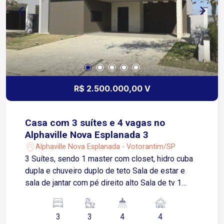
R$ 2.500.000,00 V
Casa com 3 suítes e 4 vagas no
Alphaville Nova Esplanada 3
Alphaville Nova Esplanada - Votorantim/SP
3 Suítes, sendo 1 master com closet, hidro cuba
dupla e chuveiro duplo de teto Sala de estar e
sala de jantar com pé direito alto Sala de tv 1
Lavabo Escritório Copa Cozinha 1 Banheiro social
Área de serviço Lavanderia Área gourmet com
3
3
4
4
churrasqueira e chopeira profissional (espaço