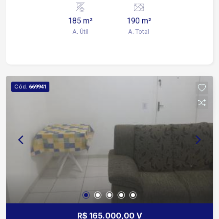
185 m²
190 m²
A. Útil
A. Total
Cód.
669941
R$ 165.000,00 V