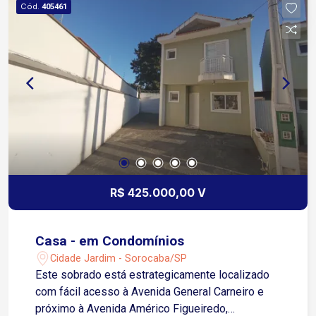
Cód.
405461
Vergueiro Cerca de 3 minutos da Avenida General
Carneiro Aproximadamente 2 a 5 minutos dos
principais pontos do Centro de Sorocaba Fácil
acesso à Rodovia Raposo Tavares em cerca de
10 minutos Região com alto fluxo de pessoas e
veículos Próximo a bancos, cartórios,
restaurantes, comércios e serviços em geral
Excelente localização estratégica para empresas
que buscam destaque em imóvel para aluguel
R$ 425.000,00 V
Casa - em Condomínios
Cidade Jardim - Sorocaba/SP
Este sobrado está estrategicamente localizado
com fácil acesso à Avenida General Carneiro e
próximo à Avenida Américo Figueiredo,