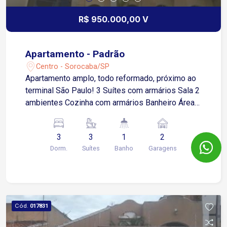
R$ 950.000,00 V
Apartamento - Padrão
Centro - Sorocaba/SP
Apartamento amplo, todo reformado, próximo ao
terminal São Paulo! 3 Suítes com armários Sala 2
ambientes Cozinha com armários Banheiro Área
de serviço com armários Lavanderia 2 Vagas de
garagem cobertas * Dormitório com piso tacão!
3
3
1
2
Condomínio com: Churrasqueira Piscina Salão de
Dorm.
Suítes
Banho
Garagens
festa Salão de jogos Quadra
Cód.
017831