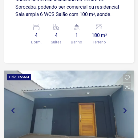
Sorocaba, podendo ser comercial ou residencial
Sala ampla 6 WCS Salão com 100 m², aonde
serve para garagem de veículos Nos fundos
possui uma escada com acesso para o 2º andar ,
4
4
1
180 m²
Dorm.
Suítes
Banho
Terreno
Cód.
055661