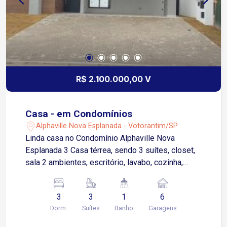
R$ 2.100.000,00 V
Casa - em Condomínios
Alphaville Nova Esplanada - Votorantim/SP
Linda casa no Condomínio Alphaville Nova
Esplanada 3 Casa térrea, sendo 3 suítes, closet,
sala 2 ambientes, escritório, lavabo, cozinha,
despesa, espaço gourmet, piscina, depósito,
garagem 6 carros sendo 3 cobertos. Piso todo
3
3
1
6
em porcelanato O condomínio com academia,
Dorm.
Suítes
Banho
Garagens
area gourmet com churrasqueira, brinquedoteca,
ciclovia, jardim, piscina, pista de caminhada,