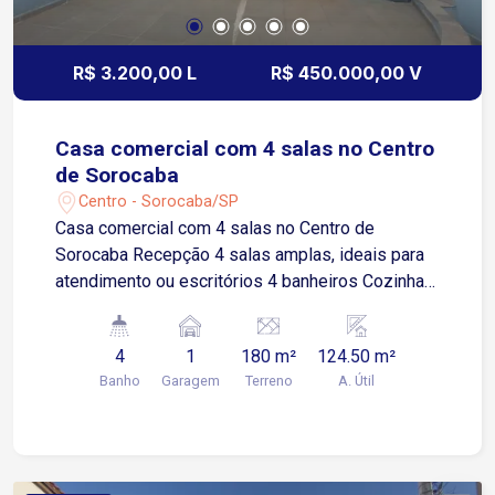
R$ 3.200,00 L
R$ 450.000,00 V
Casa comercial com 4 salas no Centro
de Sorocaba
Centro - Sorocaba/SP
Casa comercial com 4 salas no Centro de
Sorocaba Recepção 4 salas amplas, ideais para
atendimento ou escritórios 4 banheiros Cozinha
de apoio Área de serviço Imóvel com
acessibilidade Infraestrutura pronta com
4
1
180 m²
124.50 m²
tubulação para ar-condicionado Espaço versátil,
Banho
Garagem
Terreno
A. Útil
ideal para clínicas, escritórios ou empresas que
buscam praticidade e boa apresentação
Localização Localizado em região central, com
excelente visibilidade e fácil acesso
Aproximadamente 2 minutos da Avenida Afonso