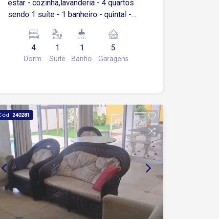
estar - cozinha,lavanderia - 4 quartos
sendo 1 suíte - 1 banheiro - quintal -
Garagem coberta para 3 carros e
descoberta para 2 carros
4
1
1
5
Dorm.
Suite
Banho
Garagens
Cód.
240281