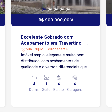
R$ 900.000,00 V
Excelente Sobrado com
Acabamento em Travertino -
Trujillo / Sorocaba-SP
Vila Trujillo - Sorocaba/SP
Imóvel amplo, elegante e muito bem
distribuído, com acabamentos de
qualidade e diversos diferenciais que
proporcionam conforto e praticidade
para toda a família. Pavimento Térreo
4
1
4
4
Garagem; Escritório (com possibilidade
Dorm.
Suite
Banho
Garagens
de ser utilizado como dormitório);
Espaço para implantação de banheiro;
Porta de acesso ao quintal; Hall de
entrada com piso em travertino; Sala de