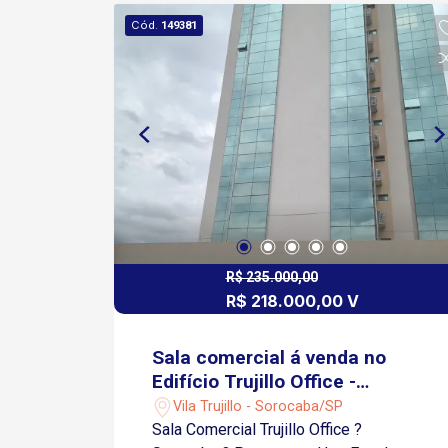
Cód.
149381
R$ 235.000,00
R$ 218.000,00 V
Sala comercial á venda no
Edifício Trujillo Office -
Sorocaba/SP
Vila Trujillo - Sorocaba/SP
Sala Comercial Trujillo Office ?