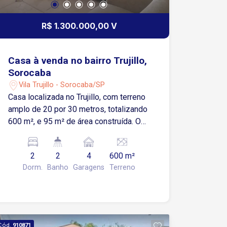
R$ 1.300.000,00 V
Casa à venda no bairro Trujillo,
Sorocaba
Vila Trujillo - Sorocaba/SP
Casa localizada no Trujillo, com terreno
amplo de 20 por 30 metros, totalizando
600 m², e 95 m² de área construída. O
imóvel conta com 2 dormitórios, ideal
para famílias ou casais. Destaque para
2
2
4
600 m²
a área gourmet completa, equipada com
Dorm.
Banho
Garagens
Terreno
churrasqueira e forno de pizza, perfeita
para reunir amigos e familiares. O
espaço de lazer inclui mesa de bilhar,
pebolim e uma piscina generosa de 4
por 10 metros, mesa de bilhar, gazebo.
Cód.
910871