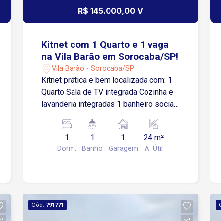
R$ 145.000,00 V
Kitnet com 1 Quarto e 1 vaga
na Vila Barão em Sorocaba/SP!
Vila Barão - Sorocaba/SP
Kitnet prática e bem localizada com: 1
Quarto Sala de TV integrada Cozinha e
lavanderia integradas 1 banheiro social
1 vaga de garagem descoberta
Localização estratégica: Fácil acesso à
1
1
1
24 m²
Av. Dr. Afonso Vergueiro, Av. Gen.
Dorm.
Banho
Garagem
A. Útil
Osório e demais vias principais.
Próximo ao Sorocaba Shopping,
supermercados e diversos comércios
locais.
Cód.
791771