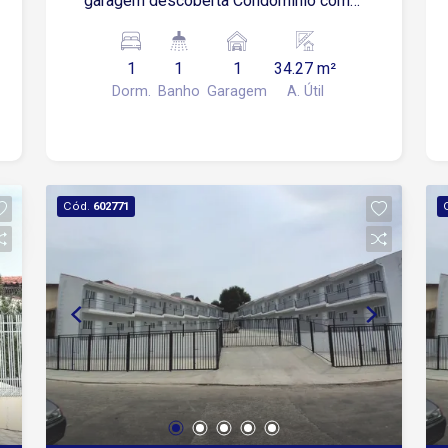
garagem descoberta Condomínio com :
Elevador Portão Automático Hidrômetro
Individual Gás Natural
1
1
1
34.27 m²
Dorm.
Banho
Garagem
A. Útil
Cód.
602771