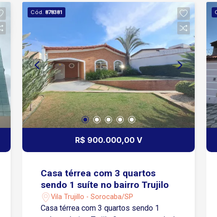
estar ampla; Lavabo com piso e pia em
Cód.
878381
travertino; Sala de jantar com piso em
travertino; Cozinha com móveis
planejados, fogão embutido e piso em
travertino. Pavimento Superior
Belíssima escada circular revestida em
travertino; Sacada; Corredor de acesso
aos dormitórios com piso em travertino;
Banheiro social com piso em travertino
e banheira; 02 dormitórios com
armários embutidos; 01 suíte ampla
com closet e banheiro privativo
R$ 900.000,00 V
equipado com banheira. Área Externa e
Dependências Quintal; Escada de
acesso da garagem para os fundos do
Casa térrea com 3 quartos
imóvel; Adega; Lavanderia; Espaço com
sendo 1 suíte no bairro Trujilo
churrasqueira; Quarto de apoio;
Vila Trujillo - Sorocaba/SP
Banheiro de serviço. Diferenciais
Casa térrea com 3 quartos sendo 1
Sistema de aquecimento a gás; Água