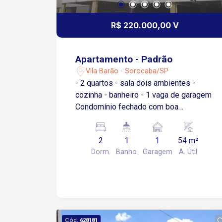
Vantagem: Região com alto fluxo de
pessoas e cercada por conveniências.
R$ 220.000,00 V
Apartamento - Padrão
Vila Barão - Sorocaba/SP
- 2 quartos - sala dois ambientes -
cozinha - banheiro - 1 vaga de garagem
Condomínio fechado com boa
localização, próximo a serviços,
escolas e ao Hospital Modelo, ideal
2
1
1
54 m²
para quem busca praticidade.
Dorm.
Banho
Garagem
A. Útil
Cód.
628181