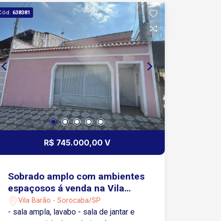
Cód.
638381
R$ 745.000,00 V
Sobrado amplo com ambientes
espaçosos á venda na Vila
Barão - Sorocaba/SP
Vila Barão - Sorocaba/SP
- sala ampla, lavabo - sala de jantar e