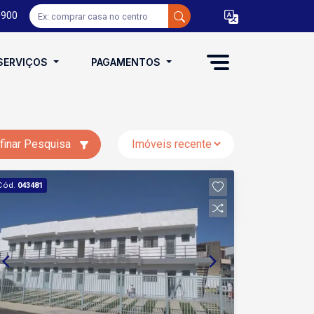
0900
SERVIÇOS
PAGAMENTOS
finar Pesquisa
Cód.
043481