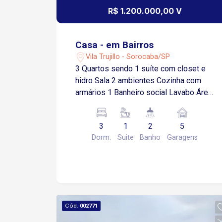
R$ 1.200.000,00 V
Casa - em Bairros
Vila Trujillo - Sorocaba/SP
3 Quartos sendo 1 suíte com closet e
hidro Sala 2 ambientes Cozinha com
armários 1 Banheiro social Lavabo Área
de serviço Quintal Área gourmet com
churrasqueira Jardim 5 vagas de
3
1
2
5
garagens sendo 2 cobertas Depósito
Dorm.
Suite
Banho
Garagens
ideal para bicicletário Sótão com 50m²
e 4,5m² de altura ideal para academia,
escritório, etc Localização: Fácil
acesso á Av General Osório, 5 minutos
do centro, próximo a shoppings e
comércios em geral.
Cód.
002771