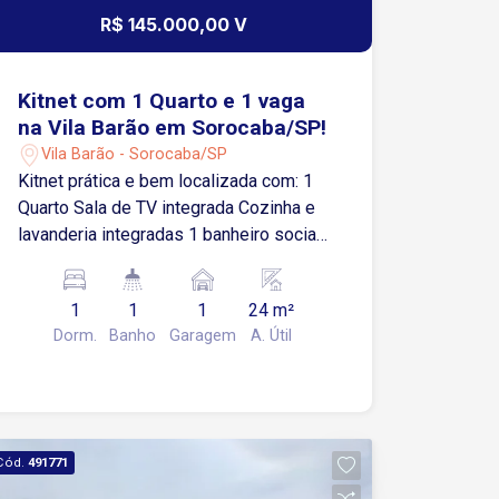
R$ 145.000,00 V
Kitnet com 1 Quarto e 1 vaga
na Vila Barão em Sorocaba/SP!
Vila Barão - Sorocaba/SP
Kitnet prática e bem localizada com: 1
Quarto Sala de TV integrada Cozinha e
lavanderia integradas 1 banheiro social
1 vaga de garagem descoberta
Localização estratégica: Fácil acesso à
1
1
1
24 m²
Av. Dr. Afonso Vergueiro, Av. Gen.
Dorm.
Banho
Garagem
A. Útil
Osório e demais vias principais.
Próximo ao Sorocaba Shopping,
supermercados e diversos comércios
locais.
Cód.
491771