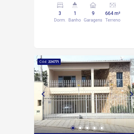
fica próximo a diversos pontos
comerciais, como lojas,
3
1
9
664 m²
supermercados, farmácias, hospital.
Dorm.
Banho
Garagens
Terreno
Cód.
224771