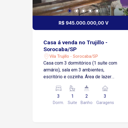
R$ 945.000.000,00 V
Casa á venda no Trujillo -
Sorocaba/SP
Vila Trujillo - Sorocaba/SP
Casa com 3 dormitórios (1 suíte com
armário), sala em 3 ambientes,
escritório e cozinha. Área de lazer
completa: piscina, churrasqueira e
edícula com banheiro. Lavanderia. 3
3
1
2
3
vagas cobertas.
Dorm.
Suite
Banho
Garagens