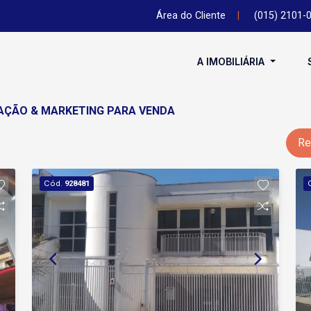
Área do Cliente
|
(015) 2101-
A IMOBILIÁRIA
CAÇÃO & MARKETING PARA VENDA
Re
Cód.
928481