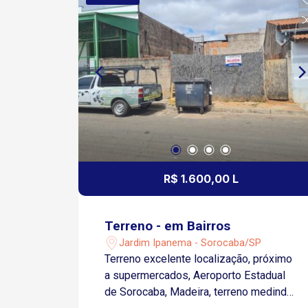
ligação entre bairros populosos da
Zona Norte e o centro da cidade. Fácil
acesso às Avenidas Itavuvu, Ulisses
Guimarães e à Rodovia Castelo Branco
R$ 1.600,00 L
Terreno - em Bairros
Jardim Ipanema - Sorocaba/SP
Terreno excelente localização, próximo
a supermercados, Aeroporto Estadual
de Sorocaba, Madeira, terreno medindo