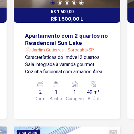
conveniências, assistências técnicas e
prestadores de serviços. Agende sua
R$ 1.600,00
visita e conheça o espaço ideal para o
R$ 1.500,00 L
crescimento do seu negócio!
Apartamento com 2 quartos no
Residencial Sun Lake
Jardim Gutierres - Sorocaba/SP
Características do Imóvel 2 quartos
Sala integrada à varanda gourmet
Cozinha funcional com armários Área
de serviço com armário Banheiro social
com armário 1 vaga de garagem
2
1
1
49 m²
descoberta Estrutura do Condomínio
Dorm.
Banho
Garagem
A. Útil
Playground Salão de festas Quiosque
com churrasqueira Espaço pet
Bicicletários Piscina adulto e infantil
Mini mercado Portaria 24 horas Futuras
instalações de academia Elevador em
Cód.
232601