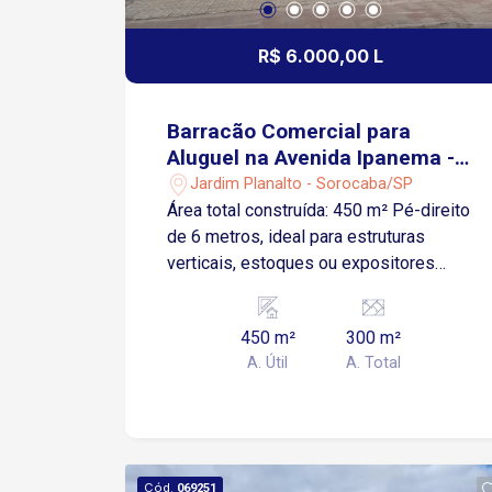
Região com muitos comércios locais,
garantindo praticidade no dia a dia
R$ 6.000,00 L
Agende agora mesmo sua visita
Barracão Comercial para
Aluguel na Avenida Ipanema -
Sorocaba/SP
Jardim Planalto - Sorocaba/SP
Área total construída: 450 m² Pé-direito
de 6 metros, ideal para estruturas
verticais, estoques ou expositores
Mezanino já construído, ótimo para
escritório administrativo ou sala de
450 m²
300 m²
reuniões Portas automáticas,
A. Útil
A. Total
praticidade e segurança no acesso 2
banheiros Localização com frente para
a Avenida Ipanema com alto fluxo de
veículos e excelente visibilidade
comercial. É um importante eixo de
Cód.
069251