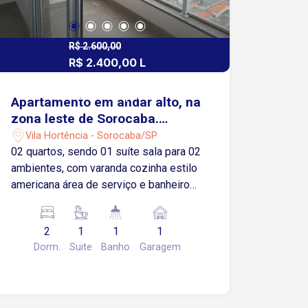
R$ 2.600,00
R$ 2.400,00 L
R$ 580.000,00
R$ 560.000,00 V
Apartamento em andar alto, na
zona leste de Sorocaba.
Sacada com vista panorâmica
Vila Hortência - Sorocaba/SP
02 quartos, sendo 01 suíte sala para 02
ambientes, com varanda cozinha estilo
americana área de serviço e banheiro
social 01 vaga de garagem coberta
condomínio com boas opções de lazer:
2
1
1
1
piscina adulto e infantil, espaço com
Dorm.
Suite
Banho
Garagem
churrasqueira, salão de festas<
academia e mini mercado