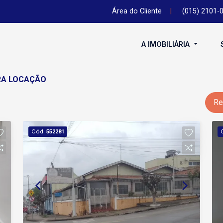
Área do Cliente
|
(015) 2101-
A IMOBILIÁRIA
ARA LOCAÇÃO
Re
Cód.
552281