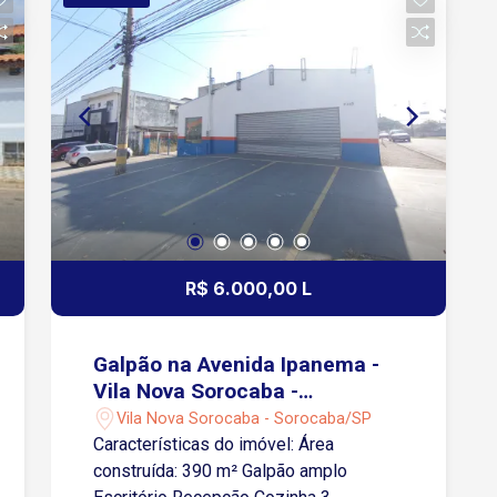
frente ao apartamento para maior
praticidade Localização A 4 minutos da
Rua Atanazio Soares A 7 minutos da
Avenida Ipanema Próximo a
supermercados, hospital e comércios
da região
R$ 6.000,00 L
Galpão na Avenida Ipanema -
Vila Nova Sorocaba -
Sorocaba/SP
Vila Nova Sorocaba - Sorocaba/SP
Características do imóvel: Área
construída: 390 m² Galpão amplo