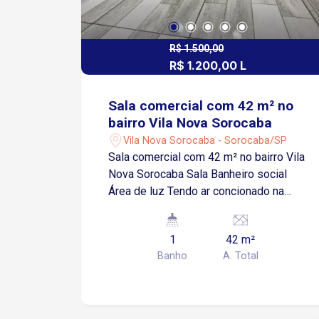
R$ 1.500,00
R$ 1.200,00 L
Sala comercial com 42 m² no
bairro Vila Nova Sorocaba
Vila Nova Sorocaba - Sorocaba/SP
Sala comercial com 42 m² no bairro Vila
Nova Sorocaba Sala Banheiro social
Área de luz Tendo ar concionado na
recepção e na sala de atendimento
Espaço individual, sem necessidade de
1
42 m²
compartilhamento Localização
Banho
A. Total
Localizada em avenida de grande fluxo
na zona norte de Sorocaba Região com
excelente visibilidade comercial
Aproximadamente 5 minutos da