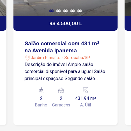
R$ 4.500,00 L
Salão comercial com 431 m²
na Avenida Ipanema
Jardim Planalto - Sorocaba/SP
Descrição do imóvel Amplo salão
comercial disponível para aluguel Salão
principal espaçoso Segundo salão
conjugado com pia Varanda frontal
ampla em formato L, totalmente coberta
2
2
431.94 m²
Corredor lateral com acesso direto à
Banho
Garagens
A. Útil
varanda 2 cômodos nos fundos que
podem ser utilizados como escritório,
depósito ou até adaptados como
quartos de apoio 1 sala independente