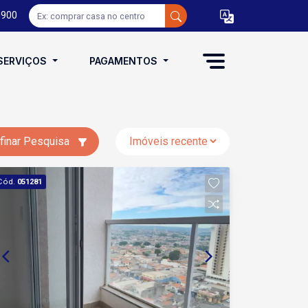
0900
SERVIÇOS
PAGAMENTOS
finar Pesquisa
Cód.
051281