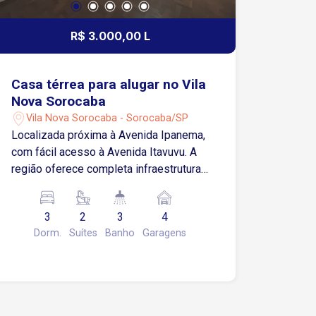
R$ 3.000,00 L
Casa térrea para alugar no Vila
Nova Sorocaba
Vila Nova Sorocaba - Sorocaba/SP
Localizada próxima à Avenida Ipanema,
com fácil acesso à Avenida Itavuvu. A
região oferece completa infraestrutura,
com supermercados, padarias,
restaurantes, farmácias, escolas e
3
2
3
4
diversos comércios e serviços,
Dorm.
Suítes
Banho
Garagens
proporcionando mais comodidade para
o dia a dia. Casa principal 2 Quartos,
ambos suítes Sala de estar Sala de
jantar Cozinha Banheiro social Área de
luz Lavanderia independente Edícula 1