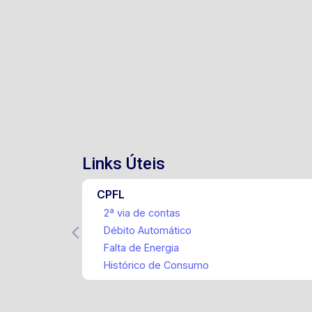
Links Úteis
CPFL
2ª via de contas
Débito Automático
Falta de Energia
Histórico de Consumo