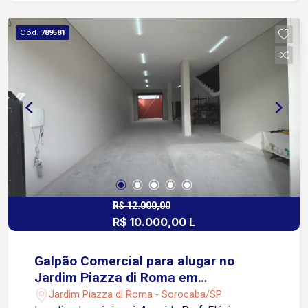
Próximo ao Santuário São Judas Tadeu
Cód.
789581
R$ 12.000,00
R$ 10.000,00 L
Galpão Comercial para alugar no
Jardim Piazza di Roma em
Sorocaba/SP
Jardim Piazza di Roma - Sorocaba/SP