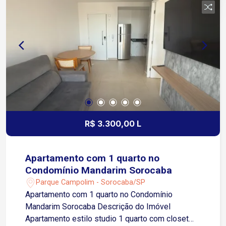
Portaria 24 horas Piscina Salão de festas
Churrasqueira Jardim Circuito interno de TV Cerca
elétrica Ideal para quem procura um apartamento
moderno, com padrão de acabamento, tecnologia,
segurança e uma infraestrutura completa para
morar com conforto. Agende sua visita e venha
conhecer este imóvel!
R$ 3.300,00 L
Apartamento com 1 quarto no
Condomínio Mandarim Sorocaba
Parque Campolim - Sorocaba/SP
Apartamento com 1 quarto no Condomínio
Mandarim Sorocaba Descrição do Imóvel
Apartamento estilo studio 1 quarto com closet