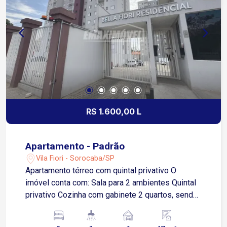
padarias e diversos comércios e serviços
Transporte público nas proximidades Condomínio
Piscina Espaço gourmet Portaria Condomínio
com infraestrutura que oferece segurança, lazer e
comodidade, ideal para quem busca qualidade de
vida e tranquilidade no aluguel
R$ 1.600,00 L
Apartamento - Padrão
Vila Fiori - Sorocaba/SP
Apartamento térreo com quintal privativo O
imóvel conta com: Sala para 2 ambientes Quintal
privativo Cozinha com gabinete 2 quartos, sendo
1 com acesso a um pequeno quintal Banheiro
social 1 vaga de garagem descoberta Situado no