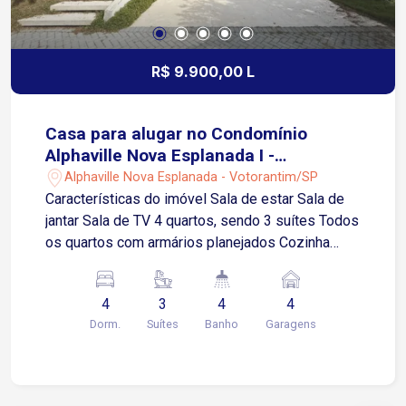
R$ 9.900,00 L
Casa para alugar no Condomínio
Alphaville Nova Esplanada I -
Votorantim/SP
Alphaville Nova Esplanada - Votorantim/SP
Características do imóvel Sala de estar Sala de
jantar Sala de TV 4 quartos, sendo 3 suítes Todos
os quartos com armários planejados Cozinha
totalmente planejada com armários e
eletrodomésticos Despensa Área gourmet
4
3
4
4
Piscina Garagem para 4 carros, sendo 2 vagas
Dorm.
Suítes
Banho
Garagens
cobertas Condomínio de alto padrão na divisa
entre Sorocaba e Votorantim Fácil acesso às
Rodovias Raposo Tavares, Castelo Branco e
Santos Dumont Próximo ao Shopping Iguatemi