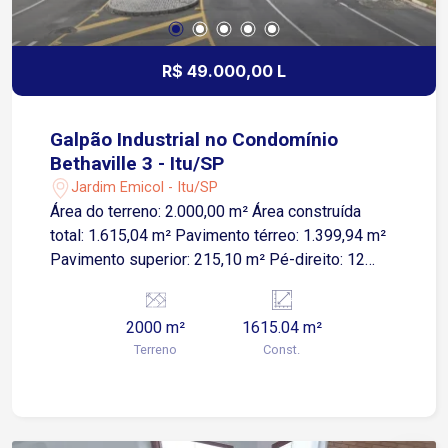
visita e conheça o espaço ideal para o
crescimento da sua empresa!
R$ 49.000,00 L
Galpão Industrial no Condomínio
Bethaville 3 - Itu/SP
Jardim Emicol - Itu/SP
Área do terreno: 2.000,00 m² Área construída
total: 1.615,04 m² Pavimento térreo: 1.399,94 m²
Pavimento superior: 215,10 m² Pé-direito: 12
metros Doca e rampa Energia trifásica C60 Poço
artesiano Caixa reserva de água: 45.000 litros
2000 m²
1615.04 m²
Elevador para 4 pessoas O empreendimento
Terreno
Const.
oferece uma estrutura completa para instalação e
operação da sua empresa: Segurança e portaria
24 horas Centro administrativo Centro de
convivência Heliponto exclusivo O imóvel é