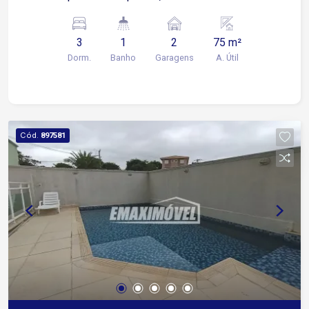
planejados e 2 com ar condicionado Banheiro
com box Blindex e gabinete Área de serviço
3
1
2
75 m²
Quintal com churrasqueira Garagem coberta para
Dorm.
Banho
Garagens
A. Útil
2 carros 5 minutos da Rodovia Santos Dumont,
facilitando o acesso às rodovias e a outras
cidades da região 12 minutos da Avenida São
Paulo, uma das principais vias de ligação de
Sorocaba 15 minutos da Avenida Dom Aguirre,
Cód.
897581
com acesso à região central e a outras áreas da
cidade A proximidade com a Avenida Três de
Março, a apenas 500 metros, facilita o
deslocamento para bairros da região e oferece
acesso rápido a comércios e serviços do dia a
dia Condomínio com: Piscina Playground Salão
de jogos Espaço gourmet Portaria 24 horas