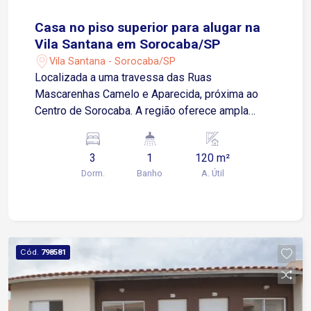
Casa no piso superior para alugar na
Vila Santana em Sorocaba/SP
Vila Santana - Sorocaba/SP
Localizada a uma travessa das Ruas
Mascarenhas Camelo e Aparecida, próxima ao
Centro de Sorocaba. A região oferece ampla
infraestrutura, com shopping, escolas,
supermercados, farmácias, restaurantes e
3
1
120 m²
diversos comércios e serviços, proporcionando
Dorm.
Banho
A. Útil
mais comodidade para o dia a dia. Sobre o
imóvel: 2 Quartos Sala de estar Cozinha Sala de
jantar Banheiro social Área de serviço Corredor
lateral Garagem: O imóvel não possui vaga de
garagem. Ideal para quem procura uma casa
Cód.
798581
funcional, bem localizada e próxima a tudo o que
é essencial para o dia a dia. Agende sua visita!