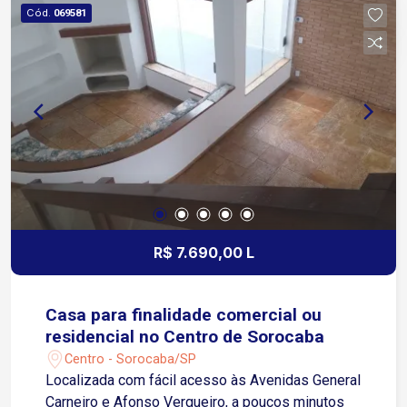
adequado para indústrias, centros de distribuição,
Cód.
069581
logística, armazenagem, operações comerciais e
empresas que necessitam de uma estrutura
ampla e segura.
R$ 7.690,00 L
Casa para finalidade comercial ou
residencial no Centro de Sorocaba
Centro - Sorocaba/SP
Localizada com fácil acesso às Avenidas General
Carneiro e Afonso Vergueiro, a poucos minutos