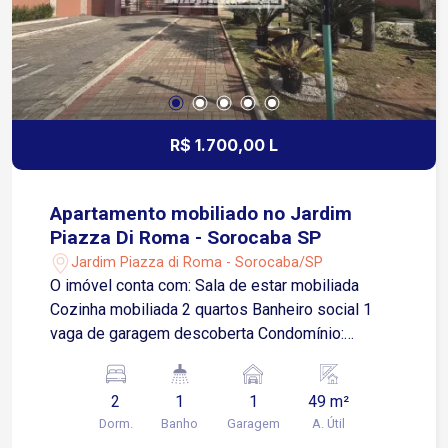
serviços Região com grande circulação de
pessoas e excelente acesso por transporte
público Localização estratégica para empresas
que buscam visibilidade, praticidade e facilidade
de deslocamento
R$ 1.700,00 L
Apartamento mobiliado no Jardim
Piazza Di Roma - Sorocaba SP
Jardim Piazza di Roma - Sorocaba/SP
O imóvel conta com: Sala de estar mobiliada
Cozinha mobiliada 2 quartos Banheiro social 1
vaga de garagem descoberta Condomínio:
Portaria 24 horas Espaço gourmet Playground
Localizado no Jardim Piazza Di Roma, uma
2
1
1
49 m²
região residencial e bem estruturada de
Dorm.
Banho
Garagem
A. Útil
Sorocaba, com fácil acesso a importantes vias da