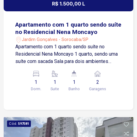
R$ 1.500,00 L
Apartamento com 1 quarto sendo suíte
no Residencial Nena Moncayo
Jardim Gonçalves - Sorocaba/SP
Apartamento com 1 quarto sendo suíte no
Residencial Nena Moncayo 1 quarto, sendo uma
suíte com sacada Sala para dois ambientes
Cozinha com gabinete Área de serviços Lavabo 2
vagas de garagem cobertas Localização
1
1
1
2
Localizado no Jardim Gonçalves, bairro com
Dorm.
Suite
Banho
Garagens
excelente infraestrutura e fácil acesso às
principais vias de Sorocaba Aproximadamente 3
minutos da Avenida São Paulo Cerca de 5
minutos da Avenida Nogueira Padilha
Aproximadamente 12 minutos do Centro de
Cód.
597581
Sorocaba Região próxima a supermercados,
farmácias, escolas, academias, restaurantes,