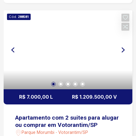
Condomínio com estrutura completa de lazer e
segurança Playground Espaço pet Academia
Cód.
288581
Sauna Mini campo Quadra poliesportiva Piscina
adulto e infantil Salão de festas 2 quiosques
Bicicletário Portaria 24 horas
R$ 7.000,00 L
R$ 1.209.500,00 V
Apartamento com 2 suites para alugar
ou comprar em Votorantim/SP
Parque Morumbi - Votorantim/SP