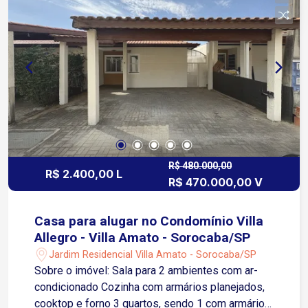
Raposo Tavares, facilitando o deslocamento para
diversas regiões da cidade e municípios
vizinhos. O Shopping Iguatemi Esplanada fica a
cerca de 5 minutos. Em um raio de poucos
minutos encontram-se importantes
supermercados, como Tauste Campolim (cerca
de 4 minutos) e Carrefour (aproximadamente 6
minutos), além de farmácias, academias, escolas,
padarias, bancos e uma ampla variedade de
restaurantes. O condomínio também está
próximo à Avenida Antônio Carlos Comitre (cerca
R$ 480.000,00
R$ 2.400,00 L
R$ 470.000,00 V
de 3 minutos) e à Avenida Washington Luiz
(aproximadamente 5 minutos), duas das
principais vias de Sorocaba, proporcionando fácil
Casa para alugar no Condomínio Villa
acesso ao Centro da cidade, à Zona Industrial e
Allegro - Villa Amato - Sorocaba/SP
aos bairros da Zona Sul. Entre em contato e
Jardim Residencial Villa Amato - Sorocaba/SP
agende sua visita!
Sobre o imóvel: Sala para 2 ambientes com ar-
condicionado Cozinha com armários planejados,
cooktop e forno 3 quartos, sendo 1 com armários