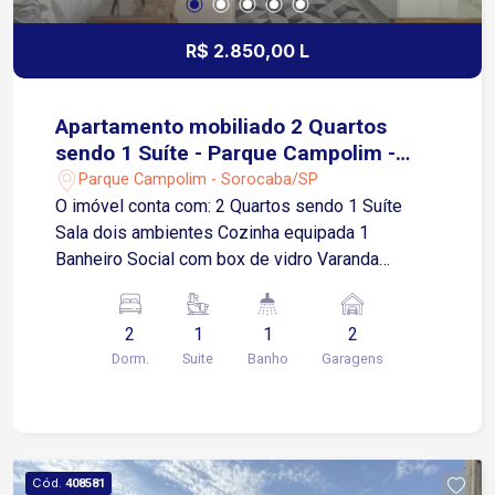
R$ 2.850,00 L
Apartamento mobiliado 2 Quartos
sendo 1 Suíte - Parque Campolim -
Sorocaba/SP
Parque Campolim - Sorocaba/SP
O imóvel conta com: 2 Quartos sendo 1 Suíte
Sala dois ambientes Cozinha equipada 1
Banheiro Social com box de vidro Varanda
Gourmet 2 Vagas de garagem cobertas Área de
Serviço Diferencial: Imóvel mobiliado e com ar
2
1
1
2
condicionado! O condomínio dispõe de
Dorm.
Suite
Banho
Garagens
infraestrutura de lazer e segurança, com portaria,
elevadores, piscina, academia, salão de festas,
churrasqueira, playground e outros espaços
planejados para toda a família. Localização: Está
a aproximadamente 2 minutos da Rodovia
Cód.
408581