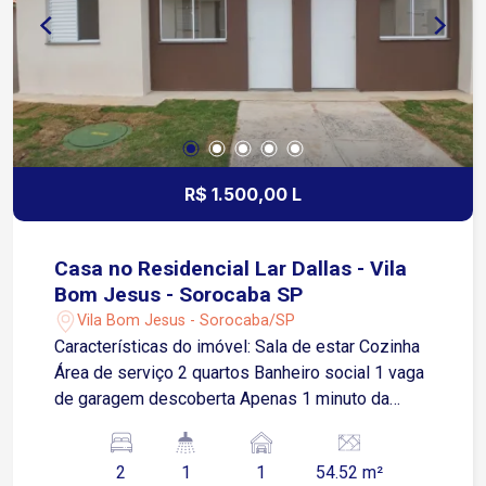
R$ 1.500,00 L
Casa no Residencial Lar Dallas - Vila
Bom Jesus - Sorocaba SP
Vila Bom Jesus - Sorocaba/SP
Características do imóvel: Sala de estar Cozinha
Área de serviço 2 quartos Banheiro social 1 vaga
de garagem descoberta Apenas 1 minuto da
Avenida Ipanema, importante via de acesso da
região Aproximadamente 8 minutos da Estrada
2
1
1
54.52 m²
do Ipatinga Cerca de 10 minutos da Avenida