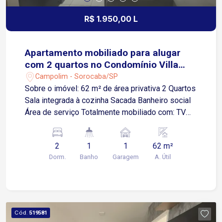
conheça este imóvel!
R$ 1.950,00 L
Apartamento mobiliado para alugar
com 2 quartos no Condomínio Villa
Sunset
Campolim - Sorocaba/SP
Sobre o imóvel: 62 m² de área privativa 2 Quartos
Sala integrada à cozinha Sacada Banheiro social
Área de serviço Totalmente mobiliado com: TV
47` Home Theater Sofá tipo chaise Fogão
Geladeira Máquina de lavar roupas Guarda-roupas
2
1
1
62 m²
e cama de casal nos dois quartos Armários
Dorm.
Banho
Garagem
A. Útil
planejados na cozinha, banheiro e em um dos
quartos Cortinas elétricas Interruptores digitais
Fechadura eletrônica Sanca em gesso com
iluminação em LED Cofre embutido no guarda-
roupa Garagem: 1 vaga, localizada próxima à
Cód.
519581
entrada do condomínio Condomínio oferece: