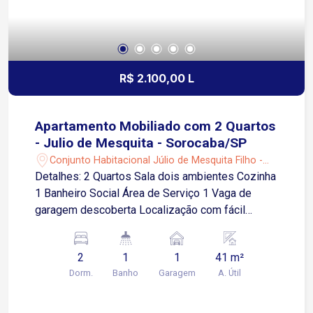
Depósitos; garagem para 03 carros cobertos e
03 carros descobertos; Condomínio Oferece
Quadra de futebol, Quadra tênis, Quadra Beach
tênis, Play ground, Academia, Pista de
caminhada, Lago;
R$ 2.100,00 L
Apartamento Mobiliado com 2 Quartos
- Julio de Mesquita - Sorocaba/SP
Conjunto Habitacional Júlio de Mesquita Filho -
Sorocaba/SP
Detalhes: 2 Quartos Sala dois ambientes Cozinha
1 Banheiro Social Área de Serviço 1 Vaga de
garagem descoberta Localização com fácil
acesso às principais vias e excelente mobilidade
urbana, próximo a comércios, serviços e
2
1
1
41 m²
transporte público 2 minutos da Avenida Dr.
Dorm.
Banho
Garagem
A. Útil
Américo Figueiredo 4 minutos da Rodovia
Raposo Tavares 9 minutos da Avenida General
Carneiro 6 minutos da Avenida Santa Cruz