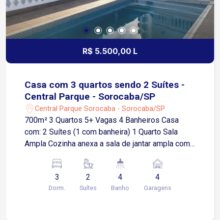
R$ 5.500,00 L
Casa com 3 quartos sendo 2 Suítes -
Central Parque - Sorocaba/SP
Central Parque Sorocaba - Sorocaba/SP
700m² 3 Quartos 5+ Vagas 4 Banheiros Casa
com: 2 Suítes (1 com banheira) 1 Quarto Sala
Ampla Cozinha anexa a sala de jantar ampla com
ilha central Área gourmet com churrasqueira e
balcão Área de serviço Varanda ampla Garagem
3
2
4
4
coberta para 4 carros Piscina 35 mil litros
Dorm.
Suítes
Banho
Garagens
Bosque Portão elétrico Casa estilo de chácara
porém dentro da cidade Localização privilegiada
no Central Parque - Zona Oeste Sorocaba