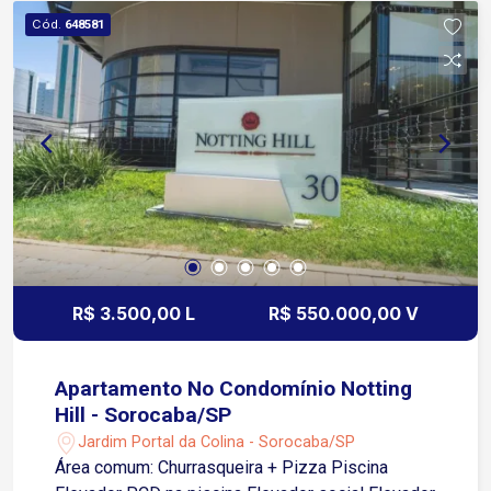
Esplanada Infraestrutura do condomínio Portaria
Cód.
648581
e segurança 24 horas Piscinas Academia Salão
de festas Quadras esportivas Quadras de tênis
Playground
R$ 3.500,00 L
R$ 550.000,00 V
Apartamento No Condomínio Notting
Hill - Sorocaba/SP
Jardim Portal da Colina - Sorocaba/SP
Área comum: Churrasqueira + Pizza Piscina