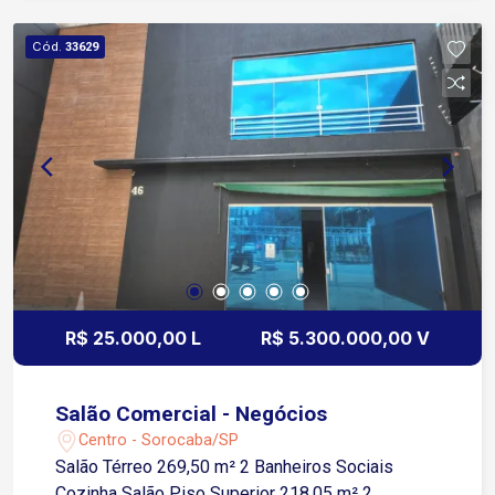
Avenida Moreira César; A cerca de 2 minutos da
Praça Coronel Fernando Prestes (Mercado
Cód.
33629
Municipal); A aproximadamente 3 minutos do
Terminal São Paulo; A cerca de 4 minutos da
Avenida Afonso Vergueiro; A aproximadamente 5
minutos do Shopping Cianê e do Terminal Santo
Antônio; Fácil acesso às principais agências
bancárias, cartórios, restaurantes, farmácias e
demais comércios da região central. Uma
excelente oportunidade para instalar seu negócio
em uma das regiões mais tradicionais e
movimentadas de Sorocaba. Agende uma visita!
R$ 25.000,00 L
R$ 5.300.000,00 V
Salão Comercial - Negócios
Centro - Sorocaba/SP
Salão Térreo 269,50 m² 2 Banheiros Sociais
Cozinha Salão Piso Superior 218,05 m² 2