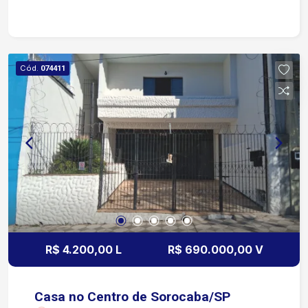
estratégica para o seu negócio. Localizada no
Centro de Sorocaba, em prédio comercial com
fácil acesso às principais avenidas, em região de
grande fluxo de pedestres e veículos. Agende
Cód.
074411
sua visita e venha conhecer!
R$ 4.200,00 L
R$ 690.000,00 V
Casa no Centro de Sorocaba/SP