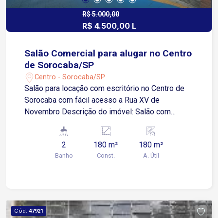
R$ 5.000,00
R$ 4.500,00 L
Salão Comercial para alugar no Centro
de Sorocaba/SP
Centro - Sorocaba/SP
Salão para locação com escritório no Centro de
Sorocaba com fácil acesso a Rua XV de
Novembro Descrição do imóvel: Salão com
aproximadamente 180m² 2 Banheiros Escritório
Ideal para lojas, doceria, e outros ramos de
2
180 m²
180 m²
comércio Localização Na Rua Doutor Boulevard
Banho
Const.
A. Útil
Braguinha com grande movimento de pedestres
Fácil acesso a Rua Monsenhor João Soares e
Rua da Penha A 5 minutos do Shopping Pátio
Cianê Região de alto potencial comercial Agende
sua visita agora mesmo e venha conhecer este
Cód.
47921
salão que poderá alavancar seu comércio.