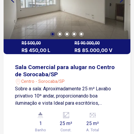
R$ 500,00
R$ 90.000,00
R$ 450,00 L
R$ 85.000,00 V
Sala Comercial para alugar no Centro
de Sorocaba/SP
Centro - Sorocaba/SP
Sobre a sala: Aproximadamente 25 m² Lavabo
privativo 10º andar, proporcionando boa
iluminação e vista Ideal para escritórios,
consultórios ou profissionais liberais que
buscam um espaço funcional em localização
1
25 m²
25 m²
privilegiada. Excelente oportunidade para quem
Banho
Const.
A. Total
busca visibilidade, praticidade e localização