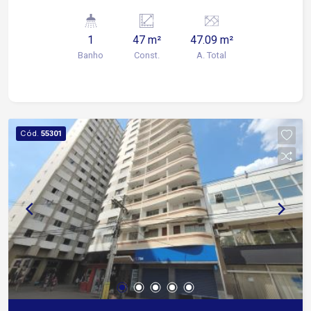
comercial estruturado com recepção e
elevadores Ambiente versátil, ideal para
1
47 m²
47.09 m²
escritório, consultório, comércio ou serviços
Banho
Const.
A. Total
diversos Diferenciais da localização: Situada na
Praça da Catedral, no coração de Sorocaba
Região de grande fluxo de pessoas e excelente
visibilidade Fácil acesso a transporte público,
comércios e serviços Uma excelente
Cód.
55301
oportunidade para instalar seu negócio em um
ponto estratégico da cidade!