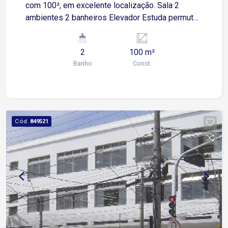
com 100², em excelente localização. Sala 2
ambientes 2 banheiros Elevador Estuda permuta
por casa ou chácara.
2
100 m²
Banho
Const.
Cód.
849521