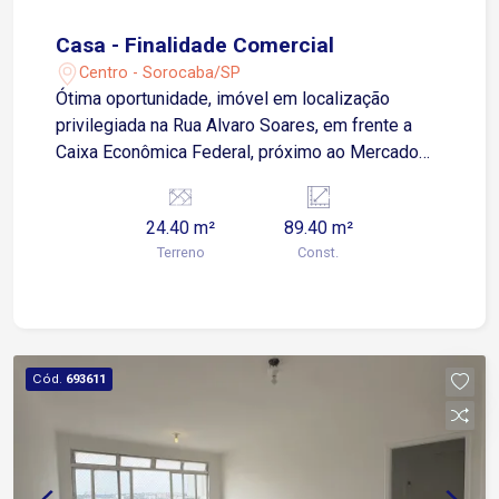
Casa - Finalidade Comercial
Centro - Sorocaba/SP
Ótima oportunidade, imóvel em localização
privilegiada na Rua Alvaro Soares, em frente a
Caixa Econômica Federal, próximo ao Mercado
Municipal e terminal de ônibus. Agende sua
Visita! 2 Dormitórios Sala Cozinha Banheiro
24.40 m²
89.40 m²
social Área de serviço com banheiro Medidas
Terreno
Const.
aproximadas Dormitório 1 - 3,03 x 3,51
Dormitório 2 - 5,39 x 2,86 Cozinha- 3,04 x 1,98
Sala- 3,26 x 3,71
Cód.
693611