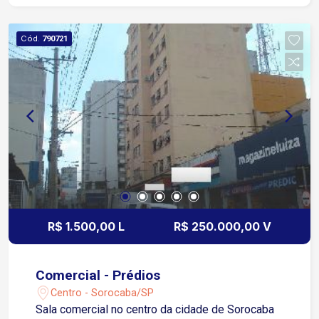
da cidade. Localização Localizada na região
central de Sorocaba Aproximadamente 2 minutos
Cód.
790721
da Avenida Afonso Vergueiro Cerca de 3 minutos
da Avenida Dom Aguirre Em torno de 5 minutos
do Terminal Santo Antônio Aproximadamente 8
minutos da Rodovia Raposo Tavares Próxima a
bancos, cartórios, comércios variados,
restaurantes e grande fluxo de pedestres Região
com forte apelo comercial, ideal para empresas
que buscam visibilidade e fácil acesso às
principais vias da cidade.
R$ 1.500,00 L
R$ 250.000,00 V
Comercial - Prédios
Centro - Sorocaba/SP
Sala comercial no centro da cidade de Sorocaba