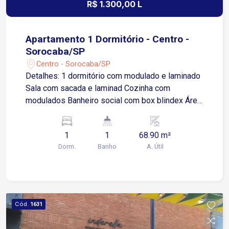
R$ 1.300,00 L
Apartamento 1 Dormitório - Centro -
Sorocaba/SP
Centro - Sorocaba/SP
Detalhes: 1 dormitório com modulado e laminado
Sala com sacada e laminad Cozinha com
modulados Banheiro social com box blindex Área
de serviço com banheiro Apartamento para
locação em localização estratégica no Centro de
1
1
68.90 m²
Sorocaba, em frente à Praça Coronel Fernando
Dorm.
Banho
A. Útil
Prestes. Morar no Centro é ter tudo por perto:
comércio variado, bancos, farmácias, mercados e
fácil acesso às principais vias da cidade. Ideal
para quem valoriza praticidade, mobilidade
urbana e conveniência. Entre em contato e
Cód.
1631
agende já sua visita!