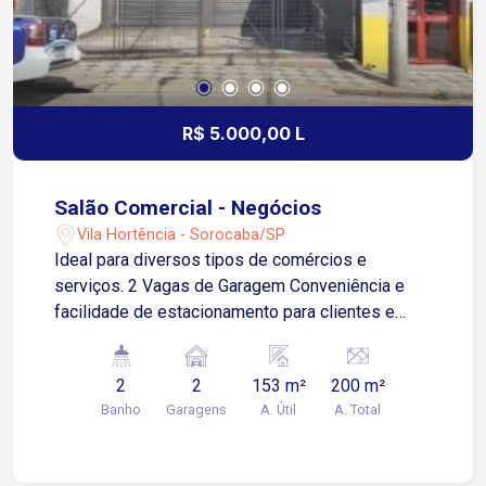
R$ 5.000,00 L
Salão Comercial - Negócios
Vila Hortência - Sorocaba/SP
Ideal para diversos tipos de comércios e
serviços. 2 Vagas de Garagem Conveniência e
facilidade de estacionamento para clientes e
funcionários. Quintal Espaço externo para uso
adicional, como área de serviço ou para
2
2
153 m²
200 m²
ampliação do negócio. Localização: Centro de
Banho
Garagens
A. Útil
A. Total
Sorocaba, em uma região estratégica com grande
fluxo de pessoas e veículos. Proximidade a
comércios, serviços, transporte público e