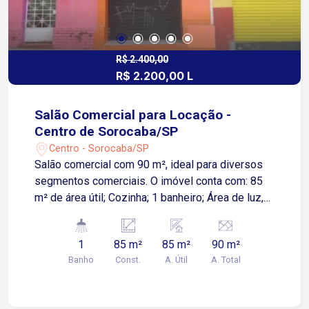
R$ 2.400,00
R$ 2.200,00 L
Salão Comercial para Locação -
Centro de Sorocaba/SP
Centro - Sorocaba/SP
Salão comercial com 90 m², ideal para diversos
segmentos comerciais. O imóvel conta com: 85
m² de área útil; Cozinha; 1 banheiro; Área de luz,
proporcionando ventilação e iluminação natural.
Localização privilegiada no Centro de Sorocaba,
1
85 m²
85 m²
90 m²
em região de grande fluxo de pessoas, com fácil
Banho
Const.
A. Útil
A. Total
acesso às principais vias da cidade e ampla
infraestrutura de comércio e serviços. Pontos de
referência: A aproximadamente 1 minuto da