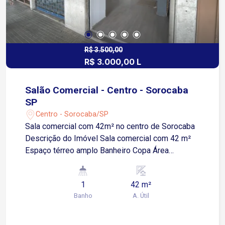
R$ 3.500,00
R$ 3.000,00 L
Salão Comercial - Centro - Sorocaba
SP
Centro - Sorocaba/SP
Sala comercial com 42m² no centro de Sorocaba
Descrição do Imóvel Sala comercial com 42 m²
Espaço térreo amplo Banheiro Copa Área
adicional no segundo andar, ideal para escritório,
estoque ou conforme a necessidade do negócio
1
42 m²
Imóvel versátil, com layout funcional que permite
Banho
A. Útil
diferentes tipos de atividades comerciais.
Excelente opção para quem busca praticidade e
boa distribuição de espaço em região estratégica