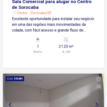
Sala Comercial para alugar no Centro
de Sorocaba
Centro - Sorocaba/SP
Excelente oportunidade para instalar seu negócio
em uma das regiões mais movimentadas da
cidade, com fácil acesso e grande fluxo de
pessoas. Localizada no Centro de Sorocaba, com
fácil acesso à Avenida Dom Aguirre e à Avenida
1
21.20 m²
São Paulo, próxima ao Poupatempo Sorocaba e
Banho
A. Útil
ao Terminal São Paulo. Sobre o imóvel: 1 sala 1
banheiro Excelente iluminação e ventilação
natural Valor do aluguel incluso internet, água, e
limpeza da área comum do prédio Ideal para
escritórios, consultórios, lojas ou diversos tipos
Cód.
592481
de negócios. Agende uma visita e aproveite esta
oportunidade para instalar sua empresa em uma
localização estratégica!