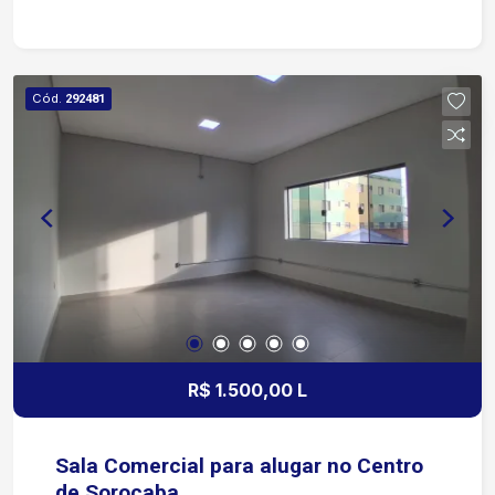
banheiro Excelente iluminação e ventilação
natural Valor do aluguel incluso internet, água, e
limpeza da área comum do prédio Ideal para
escritórios, consultórios, lojas ou diversos tipos
Cód.
292481
de negócios. Agende uma visita e aproveite esta
oportunidade para instalar sua empresa em uma
localização estratégica!
R$ 1.500,00 L
Sala Comercial para alugar no Centro
de Sorocaba