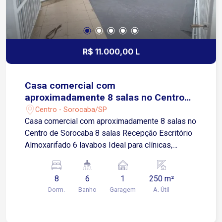
R$ 11.000,00 L
Casa comercial com
aproximadamente 8 salas no Centro
de Sorocaba
Centro - Sorocaba/SP
Casa comercial com aproximadamente 8 salas no
Centro de Sorocaba 8 salas Recepção Escritório
Almoxarifado 6 lavabos Ideal para clínicas,
consultórios, escritórios, empresas, escolas,
cursos, espaços administrativos, clínicas de
8
6
1
250 m²
estética, coworkings e diversos outros
Dorm.
Banho
Garagem
A. Útil
segmentos Sobre a localização Localizada na
região central de Sorocaba, em área estratégica e
com excelente infraestrutura Fácil acesso à