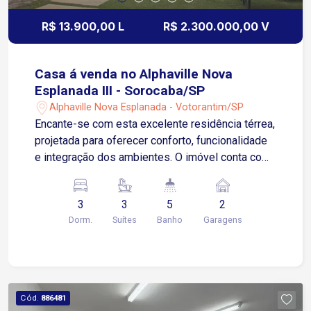
R$ 13.900,00 L
R$ 2.300.000,00 V
Casa á venda no Alphaville Nova
Esplanada III - Sorocaba/SP
Alphaville Nova Esplanada - Votorantim/SP
Encante-se com esta excelente residência térrea,
projetada para oferecer conforto, funcionalidade
e integração dos ambientes. O imóvel conta com
3 suítes espaçosas, sendo uma delas master
com banheira, proporcionando privacidade e
3
3
5
2
comodidade para toda a família. A sala de estar
Dorm.
Suítes
Banho
Garagens
integrada à cozinha e espaço gourmet,criando um
ambiente moderno e acolhedor, ideal para
receber amigos e familiares. Para quem busca
praticidade a casa dispõe de escritório, perfeito
para home office e despensa, garantindo melhor
Cód.
886481
organização e armazenamento. Piscina aquecida,