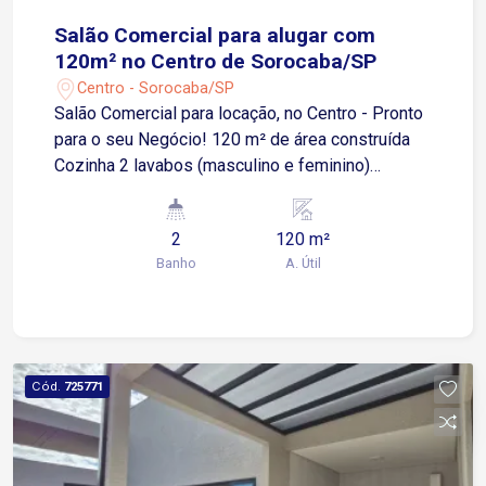
Salão Comercial para alugar com
120m² no Centro de Sorocaba/SP
Centro - Sorocaba/SP
Salão Comercial para locação, no Centro - Pronto
para o seu Negócio! 120 m² de área construída
Cozinha 2 lavabos (masculino e feminino)
Localização: No Centro, região com alto fluxo de
pessoas e veículos A poucos metros do Terminal
2
120 m²
Rodoviário A apenas 1 minuto da Avenida
Banho
A. Útil
Comendador Pereira Inácio Diferencial: Há
possibilidade de locar o salão totalmente
mobiliado, mesas e cadeiras, pronto para iniciar o
seu negócio imediatamente. Caso prefira, é
possível negociar a retirada completa dos
Cód.
725771
móveis. Eletrodomésticos à parte.