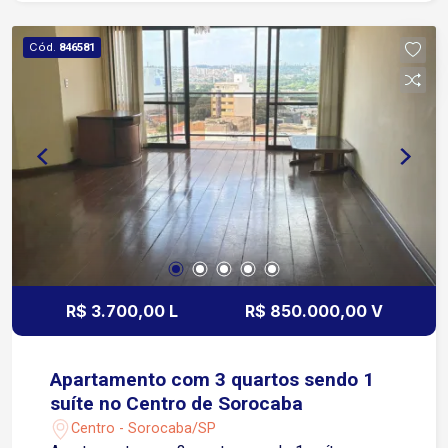
Avenida Afonso Vergueiro, importante corredor
de mobilidade e comércio Aproximadamente 3
Cód.
846581
minutos da Avenida General Osório Fácil acesso
às principais regiões da cidade e às principais
vias de ligação Próxima a bancos, cartórios,
órgãos públicos, hospitais, clínicas, restaurantes,
estacionamentos, comércios e ampla rede de
serviços Região com grande circulação de
pessoas e excelente acesso por transporte
público Localização estratégica para empresas
que buscam visibilidade, praticidade e facilidade
de deslocamento
R$ 3.700,00 L
R$ 850.000,00 V
Apartamento com 3 quartos sendo 1
suíte no Centro de Sorocaba
Centro - Sorocaba/SP