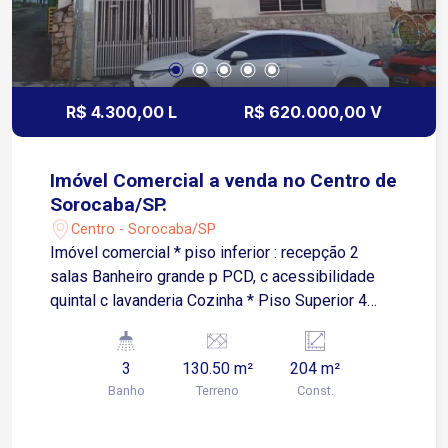
R$ 4.300,00 L
R$ 620.000,00 V
Imóvel Comercial a venda no Centro de
Sorocaba/SP.
Centro - Sorocaba/SP
Imóvel comercial * piso inferior : recepção 2
salas Banheiro grande p PCD, c acessibilidade
quintal c lavanderia Cozinha * Piso Superior 4
salas 2 banheiros : Fem e Masc Todas as salas
possuem pia não tem garagem Testada : 8,70 m
3
130.50 m²
204 m²
A/C: 204 m
Banho
Terreno
Const.