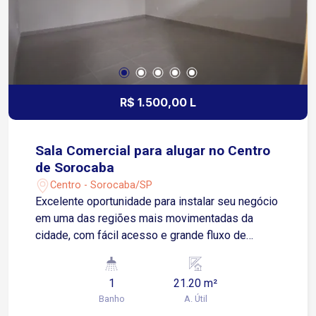
R$ 1.500,00 L
Sala Comercial para alugar no Centro
de Sorocaba
Centro - Sorocaba/SP
Excelente oportunidade para instalar seu negócio
em uma das regiões mais movimentadas da
cidade, com fácil acesso e grande fluxo de
pessoas. Localizada no Centro de Sorocaba, com
fácil acesso à Avenida Dom Aguirre e à Avenida
1
21.20 m²
São Paulo, próxima ao Poupatempo Sorocaba e
Banho
A. Útil
ao Terminal São Paulo. Sobre o imóvel: 1 sala 1