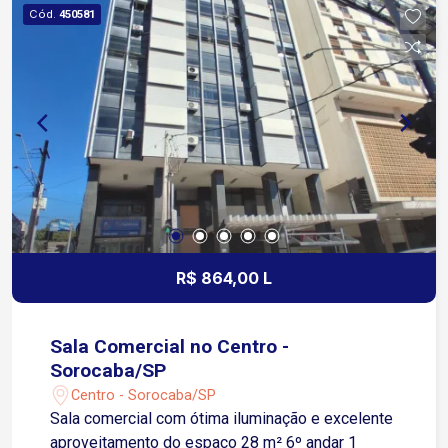
Tatuí Apenas 8 minutos da Avenida General
Cód.
450581
Carneiro Condomínio CEESP Edifício com
elevador
R$ 864,00 L
Sala Comercial no Centro -
Sorocaba/SP
Centro - Sorocaba/SP
Sala comercial com ótima iluminação e excelente
aproveitamento do espaço 28 m² 6º andar 1