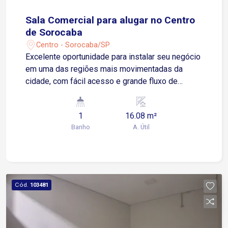
Sala Comercial para alugar no Centro
de Sorocaba
Centro - Sorocaba/SP
Excelente oportunidade para instalar seu negócio
em uma das regiões mais movimentadas da
cidade, com fácil acesso e grande fluxo de
pessoas. Localizada no Centro de Sorocaba, com
fácil acesso à Avenida Dom Aguirre e à Avenida
1
16.08 m²
São Paulo, próxima ao Poupatempo Sorocaba e
Banho
A. Útil
ao Terminal São Paulo. Sobre o imóvel: 1 sala 1
banheiro Excelente iluminação e ventilação
natural Valor do aluguel incluso internet, água, e
limpeza da área comum do prédio Ideal para
escritórios, consultórios, lojas ou diversos tipos
Cód.
103481
de negócios. Agende uma visita e aproveite esta
oportunidade para instalar sua empresa em uma
localização estratégica!