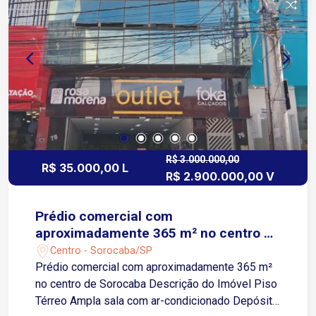
São Paulo, facilitando o acesso a diferentes
bairros e regiões A 3 minutos da Avenida Dom
Aguirre, corredor estratégico com ligação rápida a
outras zonas da cidade Região com ampla oferta
de comércios, bancos, restaurantes,
estacionamentos e transporte público, ideal para
instalação de empresas e atendimento ao
público Agende já sua visita!
R$ 3.000.000,00
R$ 35.000,00 L
R$ 2.900.000,00 V
Prédio comercial com
aproximadamente 365 m² no centro de
Sorocaba
Centro - Sorocaba/SP
Prédio comercial com aproximadamente 365 m²
no centro de Sorocaba Descrição do Imóvel Piso
Térreo Ampla sala com ar-condicionado Depósito