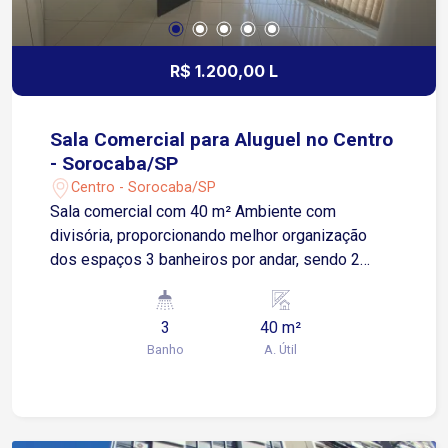
diversos comércios e serviços
R$ 1.200,00 L
Sala Comercial para Aluguel no Centro
- Sorocaba/SP
Centro - Sorocaba/SP
Sala comercial com 40 m² Ambiente com
divisória, proporcionando melhor organização
dos espaços 3 banheiros por andar, sendo 2
femininos Ideal para escritórios, consultórios,
profissionais liberais e empresas de prestação
3
40 m²
de serviços No Centro de Sorocaba Apenas 4
Banho
A. Útil
minutos da Avenida Doutor Afonso Vergueiro
Aproximadamente 7 minutos da Avenida Dom
Aguirre Cerca de 7 minutos da Avenida São Paulo
Aproximadamente 7 minutos da Avenida Barão de