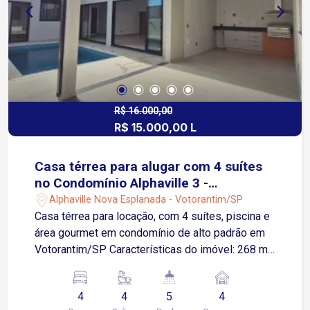
R$ 16.000,00
R$ 15.000,00 L
Casa térrea para alugar com 4 suítes
no Condomínio Alphaville 3 -
Votorantim
Alphaville Nova Esplanada - Votorantim/SP
Casa térrea para locação, com 4 suítes, piscina e
área gourmet em condomínio de alto padrão em
Votorantim/SP Características do imóvel: 268 m²
de área construída em terreno de 491,25 m²
Piscina privativa 4 suítes (sendo a da frente
4
4
5
4
reversível para escritório) Lavabo e banheiro de