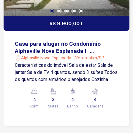
R$ 9.900,00 L
Casa para alugar no Condomínio
Alphaville Nova Esplanada I -
Votorantim/SP
Alphaville Nova Esplanada - Votorantim/SP
Características do imóvel Sala de estar Sala de
jantar Sala de TV 4 quartos, sendo 3 suítes Todos
os quartos com armários planejados Cozinha
totalmente planejada com armários e
eletrodomésticos Despensa Área gourmet
4
3
4
4
Piscina Garagem para 4 carros, sendo 2 vagas
Dorm.
Suítes
Banho
Garagens
cobertas Condomínio de alto padrão na divisa
entre Sorocaba e Votorantim Fácil acesso às
Rodovias Raposo Tavares, Castelo Branco e
Santos Dumont Próximo ao Shopping Iguatemi