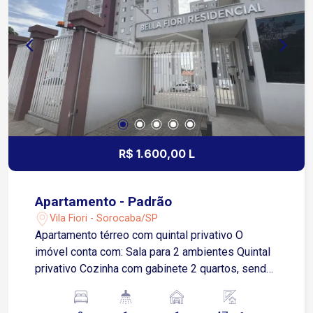
padarias e diversos comércios e serviços
Transporte público nas proximidades Condomínio
Piscina Espaço gourmet Portaria Condomínio
com infraestrutura que oferece segurança, lazer e
comodidade, ideal para quem busca qualidade de
vida e tranquilidade no aluguel
R$ 1.600,00 L
Apartamento - Padrão
Vila Fiori - Sorocaba/SP
Apartamento térreo com quintal privativo O
imóvel conta com: Sala para 2 ambientes Quintal
privativo Cozinha com gabinete 2 quartos, sendo
1 com acesso a um pequeno quintal Banheiro
social 1 vaga de garagem descoberta Situado no