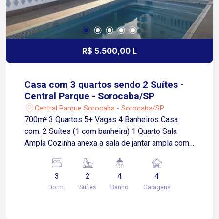
R$ 5.500,00 L
Casa com 3 quartos sendo 2 Suítes -
Central Parque - Sorocaba/SP
Central Parque Sorocaba - Sorocaba/SP
700m² 3 Quartos 5+ Vagas 4 Banheiros Casa
com: 2 Suítes (1 com banheira) 1 Quarto Sala
Ampla Cozinha anexa a sala de jantar ampla com
ilha central Área gourmet com churrasqueira e
balcão Área de serviço Varanda ampla Garagem
3
2
4
4
coberta para 4 carros Piscina 35 mil litros
Dorm.
Suítes
Banho
Garagens
Bosque Portão elétrico Casa estilo de chácara
porém dentro da cidade Localização privilegiada
no Central Parque - Zona Oeste Sorocaba