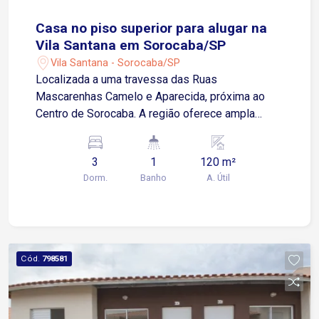
Casa no piso superior para alugar na
Vila Santana em Sorocaba/SP
Vila Santana - Sorocaba/SP
Localizada a uma travessa das Ruas
Mascarenhas Camelo e Aparecida, próxima ao
Centro de Sorocaba. A região oferece ampla
infraestrutura, com shopping, escolas,
supermercados, farmácias, restaurantes e
3
1
120 m²
diversos comércios e serviços, proporcionando
Dorm.
Banho
A. Útil
mais comodidade para o dia a dia. Sobre o
imóvel: 2 Quartos Sala de estar Cozinha Sala de
jantar Banheiro social Área de serviço Corredor
lateral Garagem: O imóvel não possui vaga de
garagem. Ideal para quem procura uma casa
Cód.
798581
funcional, bem localizada e próxima a tudo o que
é essencial para o dia a dia. Agende sua visita!