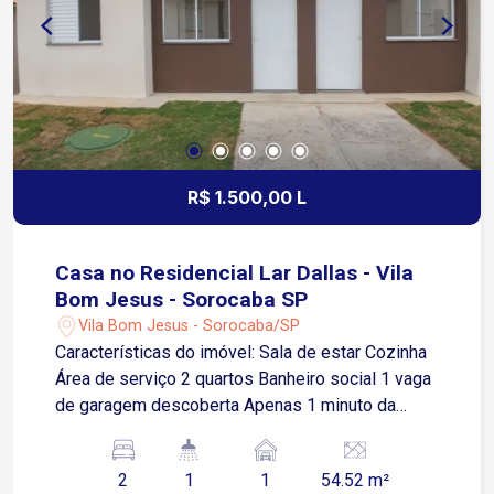
R$ 1.500,00 L
Casa no Residencial Lar Dallas - Vila
Bom Jesus - Sorocaba SP
Vila Bom Jesus - Sorocaba/SP
Características do imóvel: Sala de estar Cozinha
Área de serviço 2 quartos Banheiro social 1 vaga
de garagem descoberta Apenas 1 minuto da
Avenida Ipanema, importante via de acesso da
região Aproximadamente 8 minutos da Estrada
2
1
1
54.52 m²
do Ipatinga Cerca de 10 minutos da Avenida