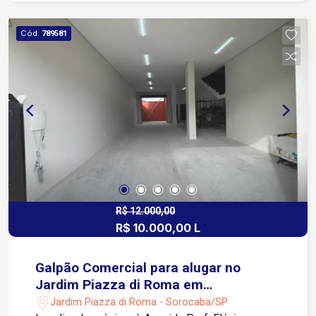
Próximo ao Santuário São Judas Tadeu
Cód.
789581
R$ 12.000,00
R$ 10.000,00 L
Galpão Comercial para alugar no
Jardim Piazza di Roma em
Sorocaba/SP
Jardim Piazza di Roma - Sorocaba/SP