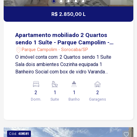
R$ 2.850,00 L
Apartamento mobiliado 2 Quartos
sendo 1 Suíte - Parque Campolim -
Sorocaba/SP
Parque Campolim - Sorocaba/SP
O imóvel conta com: 2 Quartos sendo 1 Suíte
Sala dois ambientes Cozinha equipada 1
Banheiro Social com box de vidro Varanda
Gourmet 2 Vagas de garagem cobertas Área de
Serviço Diferencial: Imóvel mobiliado e com ar
2
1
1
2
condicionado! O condomínio dispõe de
Dorm.
Suite
Banho
Garagens
infraestrutura de lazer e segurança, com portaria,
elevadores, piscina, academia, salão de festas,
churrasqueira, playground e outros espaços
planejados para toda a família. Localização: Está
a aproximadamente 2 minutos da Rodovia
Cód.
408581