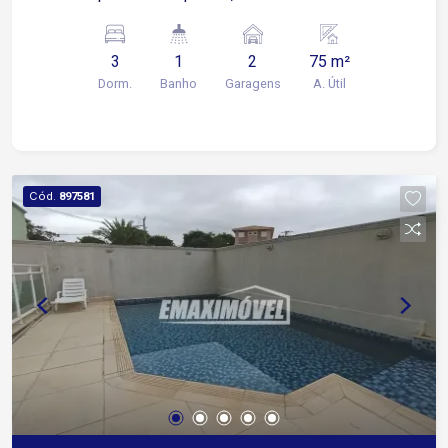
planejados e 2 com ar condicionado Banheiro
com box Blindex e gabinete Área de serviço
3
1
2
75 m²
Quintal com churrasqueira Garagem coberta para
Dorm.
Banho
Garagens
A. Útil
2 carros 5 minutos da Rodovia Santos Dumont,
facilitando o acesso às rodovias e a outras
cidades da região 12 minutos da Avenida São
Paulo, uma das principais vias de ligação de
Sorocaba 15 minutos da Avenida Dom Aguirre,
Cód.
897581
com acesso à região central e a outras áreas da
cidade A proximidade com a Avenida Três de
Março, a apenas 500 metros, facilita o
deslocamento para bairros da região e oferece
acesso rápido a comércios e serviços do dia a
dia Condomínio com: Piscina Playground Salão
de jogos Espaço gourmet Portaria 24 horas