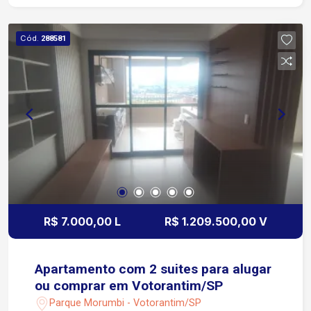
Condomínio com estrutura completa de lazer e
segurança Playground Espaço pet Academia
Cód.
288581
Sauna Mini campo Quadra poliesportiva Piscina
adulto e infantil Salão de festas 2 quiosques
Bicicletário Portaria 24 horas
R$ 7.000,00 L
R$ 1.209.500,00 V
Apartamento com 2 suites para alugar
ou comprar em Votorantim/SP
Parque Morumbi - Votorantim/SP