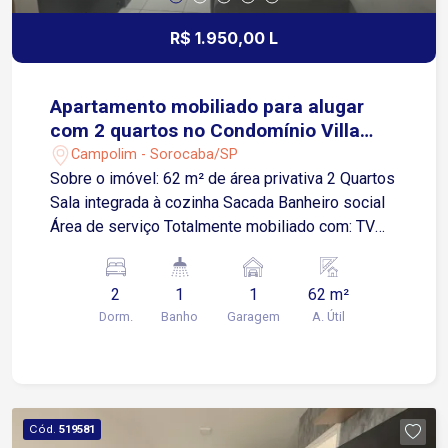
conheça este imóvel!
R$ 1.950,00 L
Apartamento mobiliado para alugar
com 2 quartos no Condomínio Villa
Sunset
Campolim - Sorocaba/SP
Sobre o imóvel: 62 m² de área privativa 2 Quartos
Sala integrada à cozinha Sacada Banheiro social
Área de serviço Totalmente mobiliado com: TV
47` Home Theater Sofá tipo chaise Fogão
Geladeira Máquina de lavar roupas Guarda-roupas
2
1
1
62 m²
e cama de casal nos dois quartos Armários
Dorm.
Banho
Garagem
A. Útil
planejados na cozinha, banheiro e em um dos
quartos Cortinas elétricas Interruptores digitais
Fechadura eletrônica Sanca em gesso com
iluminação em LED Cofre embutido no guarda-
roupa Garagem: 1 vaga, localizada próxima à
Cód.
519581
entrada do condomínio Condomínio oferece: