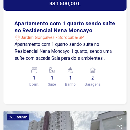
R$ 1.500,00 L
Apartamento com 1 quarto sendo suíte
no Residencial Nena Moncayo
Jardim Gonçalves - Sorocaba/SP
Apartamento com 1 quarto sendo suíte no
Residencial Nena Moncayo 1 quarto, sendo uma
suíte com sacada Sala para dois ambientes
Cozinha com gabinete Área de serviços Lavabo 2
vagas de garagem cobertas Localização
1
1
1
2
Localizado no Jardim Gonçalves, bairro com
Dorm.
Suite
Banho
Garagens
excelente infraestrutura e fácil acesso às
principais vias de Sorocaba Aproximadamente 3
minutos da Avenida São Paulo Cerca de 5
minutos da Avenida Nogueira Padilha
Aproximadamente 12 minutos do Centro de
Cód.
597581
Sorocaba Região próxima a supermercados,
farmácias, escolas, academias, restaurantes,