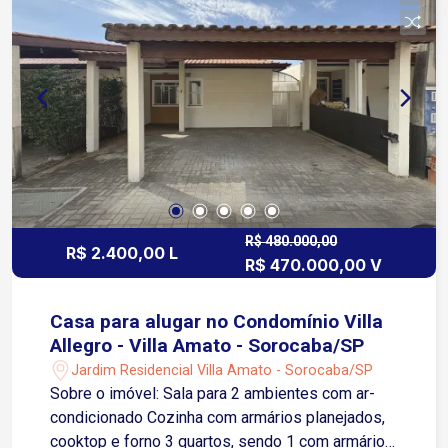
Raposo Tavares, facilitando o deslocamento para
diversas regiões da cidade e municípios
vizinhos. O Shopping Iguatemi Esplanada fica a
cerca de 5 minutos. Em um raio de poucos
minutos encontram-se importantes
supermercados, como Tauste Campolim (cerca
de 4 minutos) e Carrefour (aproximadamente 6
minutos), além de farmácias, academias, escolas,
padarias, bancos e uma ampla variedade de
restaurantes. O condomínio também está
próximo à Avenida Antônio Carlos Comitre (cerca
R$ 480.000,00
R$ 2.400,00 L
R$ 470.000,00 V
de 3 minutos) e à Avenida Washington Luiz
(aproximadamente 5 minutos), duas das
principais vias de Sorocaba, proporcionando fácil
Casa para alugar no Condomínio Villa
acesso ao Centro da cidade, à Zona Industrial e
Allegro - Villa Amato - Sorocaba/SP
aos bairros da Zona Sul. Entre em contato e
Jardim Residencial Villa Amato - Sorocaba/SP
agende sua visita!
Sobre o imóvel: Sala para 2 ambientes com ar-
condicionado Cozinha com armários planejados,
cooktop e forno 3 quartos, sendo 1 com armários