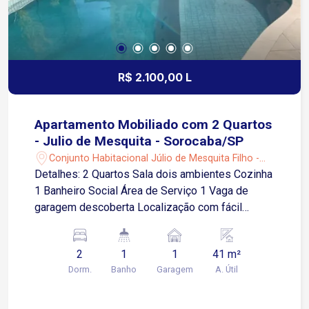
Depósitos; garagem para 03 carros cobertos e
03 carros descobertos; Condomínio Oferece
Quadra de futebol, Quadra tênis, Quadra Beach
tênis, Play ground, Academia, Pista de
caminhada, Lago;
R$ 2.100,00 L
Apartamento Mobiliado com 2 Quartos
- Julio de Mesquita - Sorocaba/SP
Conjunto Habitacional Júlio de Mesquita Filho -
Sorocaba/SP
Detalhes: 2 Quartos Sala dois ambientes Cozinha
1 Banheiro Social Área de Serviço 1 Vaga de
garagem descoberta Localização com fácil
acesso às principais vias e excelente mobilidade
urbana, próximo a comércios, serviços e
2
1
1
41 m²
transporte público 2 minutos da Avenida Dr.
Dorm.
Banho
Garagem
A. Útil
Américo Figueiredo 4 minutos da Rodovia
Raposo Tavares 9 minutos da Avenida General
Carneiro 6 minutos da Avenida Santa Cruz