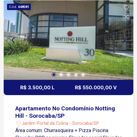
Esplanada Infraestrutura do condomínio Portaria
Cód.
648581
e segurança 24 horas Piscinas Academia Salão
de festas Quadras esportivas Quadras de tênis
Playground
R$ 3.500,00 L
R$ 550.000,00 V
Apartamento No Condomínio Notting
Hill - Sorocaba/SP
Jardim Portal da Colina - Sorocaba/SP
Área comum: Churrasqueira + Pizza Piscina