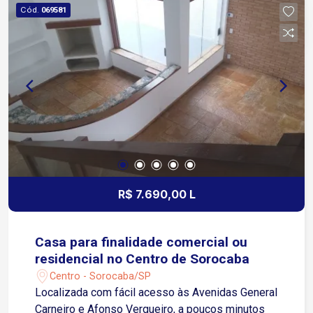
adequado para indústrias, centros de distribuição,
Cód.
069581
logística, armazenagem, operações comerciais e
empresas que necessitam de uma estrutura
ampla e segura.
R$ 7.690,00 L
Casa para finalidade comercial ou
residencial no Centro de Sorocaba
Centro - Sorocaba/SP
Localizada com fácil acesso às Avenidas General
Carneiro e Afonso Vergueiro, a poucos minutos