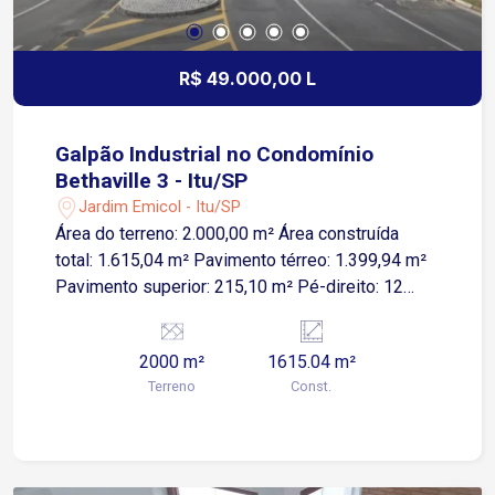
visita e conheça o espaço ideal para o
crescimento da sua empresa!
R$ 49.000,00 L
Galpão Industrial no Condomínio
Bethaville 3 - Itu/SP
Jardim Emicol - Itu/SP
Área do terreno: 2.000,00 m² Área construída
total: 1.615,04 m² Pavimento térreo: 1.399,94 m²
Pavimento superior: 215,10 m² Pé-direito: 12
metros Doca e rampa Energia trifásica C60 Poço
artesiano Caixa reserva de água: 45.000 litros
2000 m²
1615.04 m²
Elevador para 4 pessoas O empreendimento
Terreno
Const.
oferece uma estrutura completa para instalação e
operação da sua empresa: Segurança e portaria
24 horas Centro administrativo Centro de
convivência Heliponto exclusivo O imóvel é