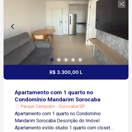
Portaria 24 horas Piscina Salão de festas
Churrasqueira Jardim Circuito interno de TV Cerca
elétrica Ideal para quem procura um apartamento
moderno, com padrão de acabamento, tecnologia,
segurança e uma infraestrutura completa para
morar com conforto. Agende sua visita e venha
conhecer este imóvel!
R$ 3.300,00 L
Apartamento com 1 quarto no
Condomínio Mandarim Sorocaba
Parque Campolim - Sorocaba/SP
Apartamento com 1 quarto no Condomínio
Mandarim Sorocaba Descrição do Imóvel
Apartamento estilo studio 1 quarto com closet