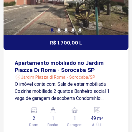
serviços Região com grande circulação de
pessoas e excelente acesso por transporte
público Localização estratégica para empresas
que buscam visibilidade, praticidade e facilidade
de deslocamento
R$ 1.700,00 L
Apartamento mobiliado no Jardim
Piazza Di Roma - Sorocaba SP
Jardim Piazza di Roma - Sorocaba/SP
O imóvel conta com: Sala de estar mobiliada
Cozinha mobiliada 2 quartos Banheiro social 1
vaga de garagem descoberta Condomínio:
Portaria 24 horas Espaço gourmet Playground
Localizado no Jardim Piazza Di Roma, uma
2
1
1
49 m²
região residencial e bem estruturada de
Dorm.
Banho
Garagem
A. Útil
Sorocaba, com fácil acesso a importantes vias da