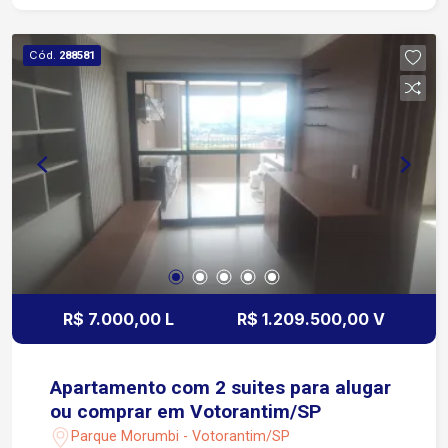
Condomínio com estrutura completa de lazer e
segurança Playground Espaço pet Academia
Cód.
288581
Sauna Mini campo Quadra poliesportiva Piscina
adulto e infantil Salão de festas 2 quiosques
Bicicletário Portaria 24 horas
R$ 7.000,00 L
R$ 1.209.500,00 V
Apartamento com 2 suites para alugar
ou comprar em Votorantim/SP
Parque Morumbi - Votorantim/SP