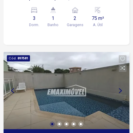
planejados e 2 com ar condicionado Banheiro
com box Blindex e gabinete Área de serviço
3
1
2
75 m²
Quintal com churrasqueira Garagem coberta para
Dorm.
Banho
Garagens
A. Útil
2 carros 5 minutos da Rodovia Santos Dumont,
facilitando o acesso às rodovias e a outras
cidades da região 12 minutos da Avenida São
Paulo, uma das principais vias de ligação de
Sorocaba 15 minutos da Avenida Dom Aguirre,
Cód.
897581
com acesso à região central e a outras áreas da
cidade A proximidade com a Avenida Três de
Março, a apenas 500 metros, facilita o
deslocamento para bairros da região e oferece
acesso rápido a comércios e serviços do dia a
dia Condomínio com: Piscina Playground Salão
de jogos Espaço gourmet Portaria 24 horas