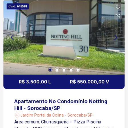
Esplanada Infraestrutura do condomínio Portaria
Cód.
648581
e segurança 24 horas Piscinas Academia Salão
de festas Quadras esportivas Quadras de tênis
Playground
R$ 3.500,00 L
R$ 550.000,00 V
Apartamento No Condomínio Notting
Hill - Sorocaba/SP
Jardim Portal da Colina - Sorocaba/SP
Área comum: Churrasqueira + Pizza Piscina