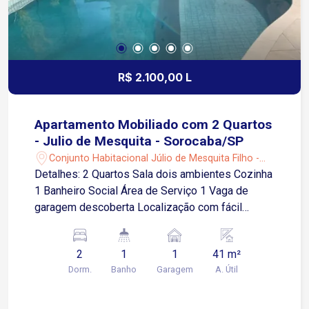
Depósitos; garagem para 03 carros cobertos e
03 carros descobertos; Condomínio Oferece
Quadra de futebol, Quadra tênis, Quadra Beach
tênis, Play ground, Academia, Pista de
caminhada, Lago;
R$ 2.100,00 L
Apartamento Mobiliado com 2 Quartos
- Julio de Mesquita - Sorocaba/SP
Conjunto Habitacional Júlio de Mesquita Filho -
Sorocaba/SP
Detalhes: 2 Quartos Sala dois ambientes Cozinha
1 Banheiro Social Área de Serviço 1 Vaga de
garagem descoberta Localização com fácil
acesso às principais vias e excelente mobilidade
urbana, próximo a comércios, serviços e
2
1
1
41 m²
transporte público 2 minutos da Avenida Dr.
Dorm.
Banho
Garagem
A. Útil
Américo Figueiredo 4 minutos da Rodovia
Raposo Tavares 9 minutos da Avenida General
Carneiro 6 minutos da Avenida Santa Cruz