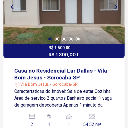
Washington Luiz
R$ 1.500,00
R$ 1.300,00 L
Casa no Residencial Lar Dallas - Vila
Bom Jesus - Sorocaba SP
Vila Bom Jesus - Sorocaba/SP
Características do imóvel: Sala de estar Cozinha
Área de serviço 2 quartos Banheiro social 1 vaga
de garagem descoberta Apenas 1 minuto da
Avenida Ipanema, importante via de acesso da
região Aproximadamente 8 minutos da Estrada
2
1
1
54.52 m²
do Ipatinga Cerca de 10 minutos da Avenida