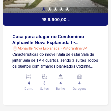
R$ 9.900,00 L
Casa para alugar no Condomínio
Alphaville Nova Esplanada I -
Votorantim/SP
Alphaville Nova Esplanada - Votorantim/SP
Características do imóvel Sala de estar Sala de
jantar Sala de TV 4 quartos, sendo 3 suítes Todos
os quartos com armários planejados Cozinha
totalmente planejada com armários e
eletrodomésticos Despensa Área gourmet
4
3
4
4
Piscina Garagem para 4 carros, sendo 2 vagas
Dorm.
Suítes
Banho
Garagens
cobertas Condomínio de alto padrão na divisa
entre Sorocaba e Votorantim Fácil acesso às
Rodovias Raposo Tavares, Castelo Branco e
Santos Dumont Próximo ao Shopping Iguatemi