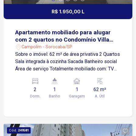
conheça este imóvel!
R$ 1.950,00 L
Apartamento mobiliado para alugar
com 2 quartos no Condomínio Villa
Sunset
Campolim - Sorocaba/SP
Sobre o imóvel: 62 m² de área privativa 2 Quartos
Sala integrada à cozinha Sacada Banheiro social
Área de serviço Totalmente mobiliado com: TV
47` Home Theater Sofá tipo chaise Fogão
Geladeira Máquina de lavar roupas Guarda-roupas
2
1
1
62 m²
e cama de casal nos dois quartos Armários
Dorm.
Banho
Garagem
A. Útil
planejados na cozinha, banheiro e em um dos
quartos Cortinas elétricas Interruptores digitais
Fechadura eletrônica Sanca em gesso com
iluminação em LED Cofre embutido no guarda-
roupa Garagem: 1 vaga, localizada próxima à
Cód.
249581
entrada do condomínio Condomínio oferece: