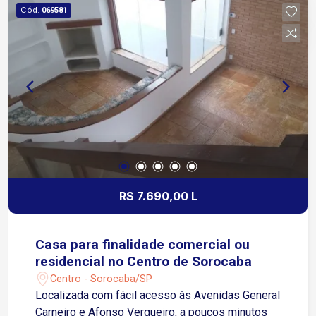
adequado para indústrias, centros de distribuição,
Cód.
069581
logística, armazenagem, operações comerciais e
empresas que necessitam de uma estrutura
ampla e segura.
R$ 7.690,00 L
Casa para finalidade comercial ou
residencial no Centro de Sorocaba
Centro - Sorocaba/SP
Localizada com fácil acesso às Avenidas General
Carneiro e Afonso Vergueiro, a poucos minutos