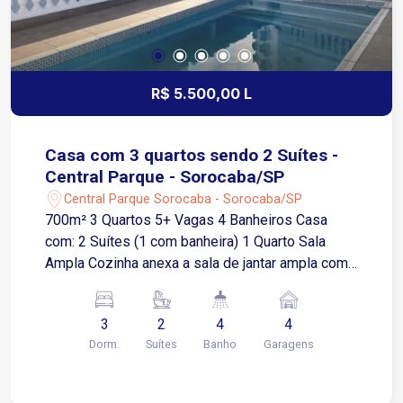
R$ 5.500,00 L
Casa com 3 quartos sendo 2 Suítes -
Central Parque - Sorocaba/SP
Central Parque Sorocaba - Sorocaba/SP
700m² 3 Quartos 5+ Vagas 4 Banheiros Casa
com: 2 Suítes (1 com banheira) 1 Quarto Sala
Ampla Cozinha anexa a sala de jantar ampla com
ilha central Área gourmet com churrasqueira e
balcão Área de serviço Varanda ampla Garagem
3
2
4
4
coberta para 4 carros Piscina 35 mil litros
Dorm.
Suítes
Banho
Garagens
Bosque Portão elétrico Casa estilo de chácara
porém dentro da cidade Localização privilegiada
no Central Parque - Zona Oeste Sorocaba