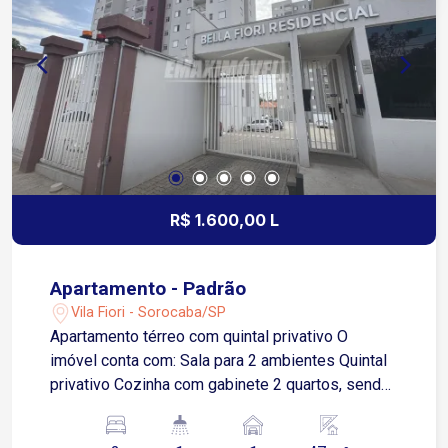
padarias e diversos comércios e serviços
Transporte público nas proximidades Condomínio
Piscina Espaço gourmet Portaria Condomínio
com infraestrutura que oferece segurança, lazer e
comodidade, ideal para quem busca qualidade de
vida e tranquilidade no aluguel
R$ 1.600,00 L
Apartamento - Padrão
Vila Fiori - Sorocaba/SP
Apartamento térreo com quintal privativo O
imóvel conta com: Sala para 2 ambientes Quintal
privativo Cozinha com gabinete 2 quartos, sendo
1 com acesso a um pequeno quintal Banheiro
social 1 vaga de garagem descoberta Situado no