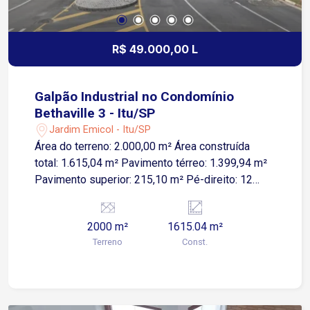
visita e conheça o espaço ideal para o
crescimento da sua empresa!
R$ 49.000,00 L
Galpão Industrial no Condomínio
Bethaville 3 - Itu/SP
Jardim Emicol - Itu/SP
Área do terreno: 2.000,00 m² Área construída
total: 1.615,04 m² Pavimento térreo: 1.399,94 m²
Pavimento superior: 215,10 m² Pé-direito: 12
metros Doca e rampa Energia trifásica C60 Poço
artesiano Caixa reserva de água: 45.000 litros
2000 m²
1615.04 m²
Elevador para 4 pessoas O empreendimento
Terreno
Const.
oferece uma estrutura completa para instalação e
operação da sua empresa: Segurança e portaria
24 horas Centro administrativo Centro de
convivência Heliponto exclusivo O imóvel é