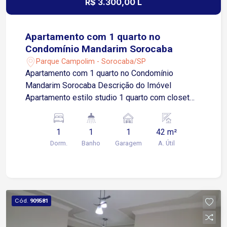
R$ 3.300,00 L
Apartamento com 1 quarto no
Condomínio Mandarim Sorocaba
Parque Campolim - Sorocaba/SP
Apartamento com 1 quarto no Condomínio
Mandarim Sorocaba Descrição do Imóvel
Apartamento estilo studio 1 quarto com closet
Ambiente integrado com sala de jantar Cozinha
integrada a area de serviços Banheiro social
1
1
1
42 m²
Varanda gourmet Depósito privativo Imóvel
Dorm.
Banho
Garagem
A. Útil
moderno, com conceito aberto que proporciona
amplitude e excelente aproveitamento dos
espaços. Ideal para quem busca praticidade,
conforto e um estilo de vida contemporâneo em
um dos bairros mais valorizados da cidade.
Cód.
909581
Localização Localizado no Condomínio
Mandarim, na região do Campolim, área nobre de