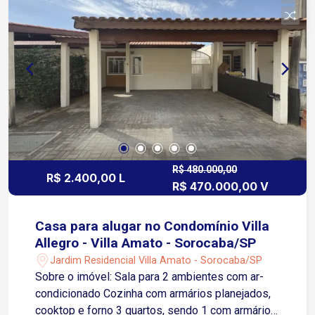
Raposo Tavares, facilitando o deslocamento para
diversas regiões da cidade e municípios
vizinhos. O Shopping Iguatemi Esplanada fica a
cerca de 5 minutos. Em um raio de poucos
minutos encontram-se importantes
supermercados, como Tauste Campolim (cerca
de 4 minutos) e Carrefour (aproximadamente 6
minutos), além de farmácias, academias, escolas,
padarias, bancos e uma ampla variedade de
restaurantes. O condomínio também está
próximo à Avenida Antônio Carlos Comitre (cerca
R$ 480.000,00
R$ 2.400,00 L
R$ 470.000,00 V
de 3 minutos) e à Avenida Washington Luiz
(aproximadamente 5 minutos), duas das
principais vias de Sorocaba, proporcionando fácil
Casa para alugar no Condomínio Villa
acesso ao Centro da cidade, à Zona Industrial e
Allegro - Villa Amato - Sorocaba/SP
aos bairros da Zona Sul. Entre em contato e
Jardim Residencial Villa Amato - Sorocaba/SP
agende sua visita!
Sobre o imóvel: Sala para 2 ambientes com ar-
condicionado Cozinha com armários planejados,
cooktop e forno 3 quartos, sendo 1 com armários