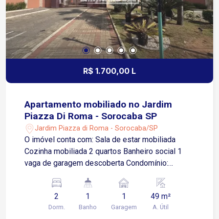
serviços Região com grande circulação de
pessoas e excelente acesso por transporte
público Localização estratégica para empresas
que buscam visibilidade, praticidade e facilidade
de deslocamento
R$ 1.700,00 L
Apartamento mobiliado no Jardim
Piazza Di Roma - Sorocaba SP
Jardim Piazza di Roma - Sorocaba/SP
O imóvel conta com: Sala de estar mobiliada
Cozinha mobiliada 2 quartos Banheiro social 1
vaga de garagem descoberta Condomínio:
Portaria 24 horas Espaço gourmet Playground
Localizado no Jardim Piazza Di Roma, uma
2
1
1
49 m²
região residencial e bem estruturada de
Dorm.
Banho
Garagem
A. Útil
Sorocaba, com fácil acesso a importantes vias da