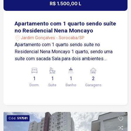
R$ 1.500,00 L
Apartamento com 1 quarto sendo suíte
no Residencial Nena Moncayo
Jardim Gonçalves - Sorocaba/SP
Apartamento com 1 quarto sendo suíte no
Residencial Nena Moncayo 1 quarto, sendo uma
suíte com sacada Sala para dois ambientes
Cozinha com gabinete Área de serviços Lavabo 2
vagas de garagem cobertas Localização
1
1
1
2
Localizado no Jardim Gonçalves, bairro com
Dorm.
Suite
Banho
Garagens
excelente infraestrutura e fácil acesso às
principais vias de Sorocaba Aproximadamente 3
minutos da Avenida São Paulo Cerca de 5
minutos da Avenida Nogueira Padilha
Aproximadamente 12 minutos do Centro de
Cód.
597581
Sorocaba Região próxima a supermercados,
farmácias, escolas, academias, restaurantes,