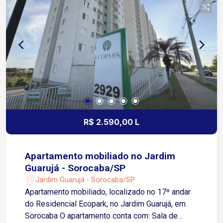
Portaria 24 horas Piscina Salão de festas
Churrasqueira Jardim Circuito interno de TV Cerca
elétrica Ideal para quem procura um apartamento
moderno, com padrão de acabamento, tecnologia,
segurança e uma infraestrutura completa para
morar com conforto. Agende sua visita e venha
conhecer este imóvel!
R$ 2.590,00 L
Apartamento mobiliado no Jardim
Guarujá - Sorocaba/SP
Jardim Guarujá - Sorocaba/SP
Apartamento mobiliado, localizado no 17º andar
do Residencial Ecopark, no Jardim Guarujá, em
Sorocaba O apartamento conta com: Sala de