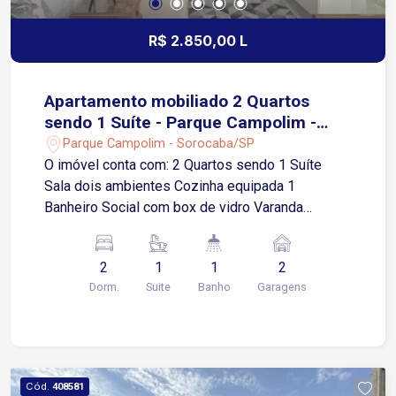
R$ 2.850,00 L
Apartamento mobiliado 2 Quartos
sendo 1 Suíte - Parque Campolim -
Sorocaba/SP
Parque Campolim - Sorocaba/SP
O imóvel conta com: 2 Quartos sendo 1 Suíte
Sala dois ambientes Cozinha equipada 1
Banheiro Social com box de vidro Varanda
Gourmet 2 Vagas de garagem cobertas Área de
Serviço Diferencial: Imóvel mobiliado e com ar
2
1
1
2
condicionado! O condomínio dispõe de
Dorm.
Suite
Banho
Garagens
infraestrutura de lazer e segurança, com portaria,
elevadores, piscina, academia, salão de festas,
churrasqueira, playground e outros espaços
planejados para toda a família. Localização: Está
a aproximadamente 2 minutos da Rodovia
Cód.
408581