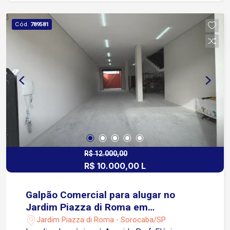
Próximo ao Santuário São Judas Tadeu
Cód.
789581
R$ 12.000,00
R$ 10.000,00 L
Galpão Comercial para alugar no
Jardim Piazza di Roma em
Sorocaba/SP
Jardim Piazza di Roma - Sorocaba/SP