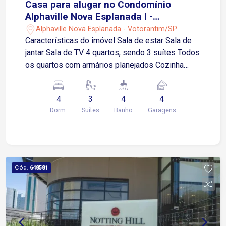
Casa para alugar no Condomínio
Alphaville Nova Esplanada I -
Votorantim/SP
Alphaville Nova Esplanada - Votorantim/SP
Características do imóvel Sala de estar Sala de
jantar Sala de TV 4 quartos, sendo 3 suítes Todos
os quartos com armários planejados Cozinha
totalmente planejada com armários e
eletrodomésticos Despensa Área gourmet
4
3
4
4
Piscina Garagem para 4 carros, sendo 2 vagas
Dorm.
Suítes
Banho
Garagens
cobertas Condomínio de alto padrão na divisa
entre Sorocaba e Votorantim Fácil acesso às
Rodovias Raposo Tavares, Castelo Branco e
Santos Dumont Próximo ao Shopping Iguatemi
Esplanada Infraestrutura do condomínio Portaria
Cód.
648581
e segurança 24 horas Piscinas Academia Salão
de festas Quadras esportivas Quadras de tênis
Playground