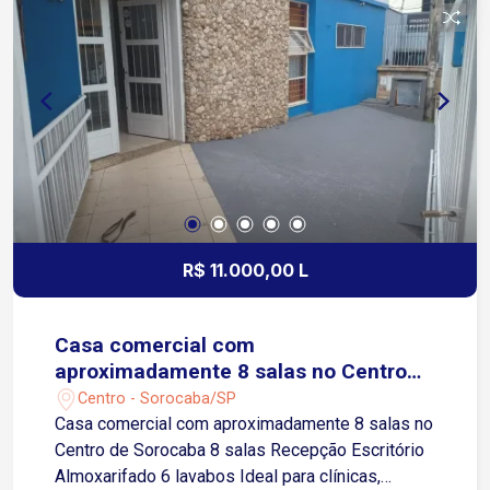
e boa localização, próxima a importantes vias de
acesso da cidade.
R$ 11.000,00 L
Casa comercial com
aproximadamente 8 salas no Centro
de Sorocaba
Centro - Sorocaba/SP
Casa comercial com aproximadamente 8 salas no
Centro de Sorocaba 8 salas Recepção Escritório
Almoxarifado 6 lavabos Ideal para clínicas,