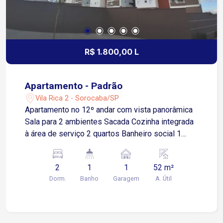
R$ 1.800,00 L
Apartamento - Padrão
Vila Rica 2 - Sorocaba/SP
Apartamento no 12º andar com vista panorâmica
Sala para 2 ambientes Sacada Cozinha integrada
à área de serviço 2 quartos Banheiro social 1
vaga de garagem descoberta Localização: 1
minuto da Rua Dr. Luiz Mendes de Almeida 5
2
1
1
52 m²
minutos da Avenida Dr. Armando Pannunzio
Dorm.
Banho
Garagem
A. Útil
Aproximadamente 500 metros da Rodovia
Raposo Tavares 6 minutos da Avenida Américo
de Carvalho 10 minutos da Avenida Washington
Luiz Condomínio Parque Vida: Portaria 24 horas