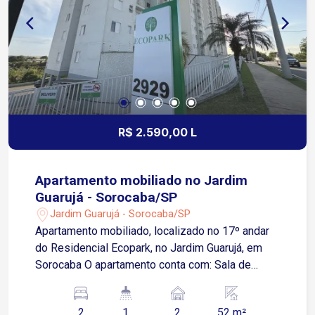
elétrica Ideal para quem procura um apartamento
moderno, com padrão de acabamento, tecnologia,
segurança e uma infraestrutura completa para
morar com conforto. Agende sua visita e venha
conhecer este imóvel!
R$ 2.590,00 L
Apartamento mobiliado no Jardim
Guarujá - Sorocaba/SP
Jardim Guarujá - Sorocaba/SP
Apartamento mobiliado, localizado no 17º andar
do Residencial Ecopark, no Jardim Guarujá, em
Sorocaba O apartamento conta com: Sala de
estar; Sacada; Cozinha com armários e
eletrodomésticos; Área de serviço; 2 quartos,
2
1
2
52 m²