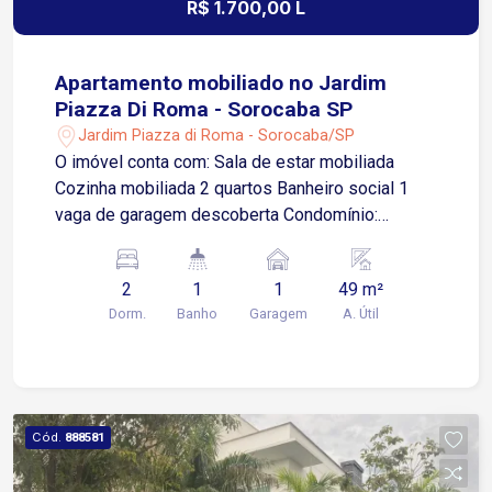
R$ 1.700,00 L
Apartamento mobiliado no Jardim
Piazza Di Roma - Sorocaba SP
Jardim Piazza di Roma - Sorocaba/SP
O imóvel conta com: Sala de estar mobiliada
Cozinha mobiliada 2 quartos Banheiro social 1
vaga de garagem descoberta Condomínio:
Portaria 24 horas Espaço gourmet Playground
Localizado no Jardim Piazza Di Roma, uma
2
1
1
49 m²
região residencial e bem estruturada de
Dorm.
Banho
Garagem
A. Útil
Sorocaba, com fácil acesso a importantes vias da
cidade.
Cód.
888581