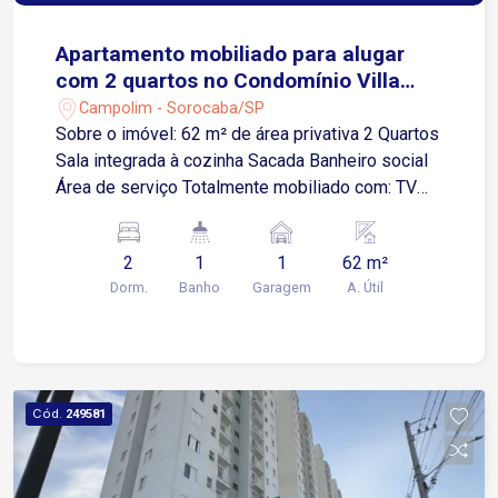
Apartamento mobiliado para alugar
com 2 quartos no Condomínio Villa
Sunset
Campolim - Sorocaba/SP
Sobre o imóvel: 62 m² de área privativa 2 Quartos
Sala integrada à cozinha Sacada Banheiro social
Área de serviço Totalmente mobiliado com: TV
47` Home Theater Sofá tipo chaise Fogão
Geladeira Máquina de lavar roupas Guarda-roupas
2
1
1
62 m²
e cama de casal nos dois quartos Armários
Dorm.
Banho
Garagem
A. Útil
planejados na cozinha, banheiro e em um dos
quartos Cortinas elétricas Interruptores digitais
Fechadura eletrônica Sanca em gesso com
iluminação em LED Cofre embutido no guarda-
roupa Garagem: 1 vaga, localizada próxima à
Cód.
249581
entrada do condomínio Condomínio oferece:
Portaria 24 horas Piscina Salão de festas
Churrasqueira Jardim Circuito interno de TV Cerca