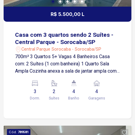
R$ 5.500,00 L
Casa com 3 quartos sendo 2 Suítes -
Central Parque - Sorocaba/SP
Central Parque Sorocaba - Sorocaba/SP
700m² 3 Quartos 5+ Vagas 4 Banheiros Casa
com: 2 Suítes (1 com banheira) 1 Quarto Sala
Ampla Cozinha anexa a sala de jantar ampla com
ilha central Área gourmet com churrasqueira e
balcão Área de serviço Varanda ampla Garagem
3
2
4
4
coberta para 4 carros Piscina 35 mil litros
Dorm.
Suítes
Banho
Garagens
Bosque Portão elétrico Casa estilo de chácara
porém dentro da cidade Localização privilegiada
no Central Parque - Zona Oeste Sorocaba
Próximo ao Santuário São Judas Tadeu
Cód.
789581