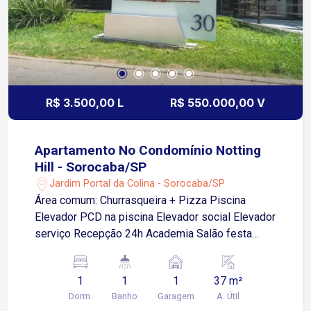
R$ 3.500,00 L
R$ 550.000,00 V
Apartamento No Condomínio Notting
Hill - Sorocaba/SP
Jardim Portal da Colina - Sorocaba/SP
Área comum: Churrasqueira + Pizza Piscina
Elevador PCD na piscina Elevador social Elevador
serviço Recepção 24h Academia Salão festa
(ótimo) Área leitura Jogos Vários banheiros
comuns Portaria 24hrs Portão garagem facial
1
1
1
37 m²
Água e gás encanados Apto: Ar cond smart 12 mil
Dorm.
Banho
Garagem
A. Útil
BTU TV smart 50? Geladeira Filtro Microondas