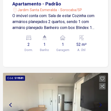
Apartamento - Padrão
Jardim Santa Esmeralda - Sorocaba/SP
O imóvel conta com: Sala de estar Cozinha com
armários planejados 2 quartos, sendo 1 com
armário planejado Banheiro com box Blindex 1
vaga de garagem descoberta Localizado no
Jardim Santa Esmeralda, região com ampla oferta
2
1
1
52 m²
de comércio, serviços e facilidades para o dia a
Dorm.
Banho
Garagem
A. Útil
dia. Menos de 1 km da Avenida Itavuvu, uma das
principais vias de Sorocaba Aproximadamente 7
minutos da Rua Atanázio Soares Cerca de 8
minutos do Shopping Cidade Sorocaba,
facilitando o acesso a lojas, restaurantes,
Cód.
519581
serviços, entretenimento e demais opções de
conveniência Aproximadamente 10 minutos da
Avenida Ipanema