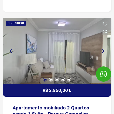
Fogão Sofá chaise Cama casal com box baú
Cód.
348581
R$ 2.850,00 L
Apartamento mobiliado 2 Quartos
sendo 1 Suíte - Parque Campolim -