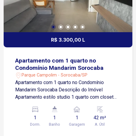
R$ 3.300,00 L
Apartamento com 1 quarto no
Condomínio Mandarim Sorocaba
Parque Campolim - Sorocaba/SP
Apartamento com 1 quarto no Condomínio
Mandarim Sorocaba Descrição do Imóvel
Apartamento estilo studio 1 quarto com closet
Ambiente integrado com sala de jantar Cozinha
integrada a area de serviços Banheiro social
1
1
1
42 m²
Varanda gourmet Depósito privativo Imóvel
Dorm.
Banho
Garagem
A. Útil
moderno, com conceito aberto que proporciona
amplitude e excelente aproveitamento dos