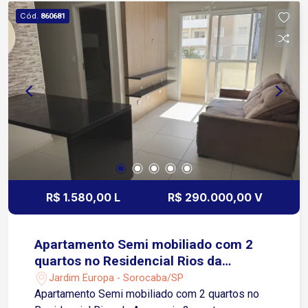
Piscina Salão de festas Playground Beach Arena
Cód.
860681
Espaço Pet Academia/Fitness Churrasqueira Um
condomínio completo, com opções de lazer e
comodidade para toda a família, além de
localização estratégica para quem precisa de
fácil acesso às principais vias de Sorocaba.
R$ 1.580,00 L
R$ 290.000,00 V
Apartamento Semi mobiliado com 2
quartos no Residencial Rios da
Amazonia
Jardim Europa - Sorocaba/SP
Apartamento Semi mobiliado com 2 quartos no