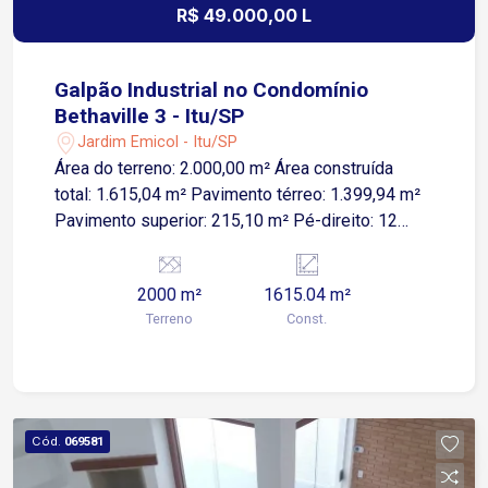
R$ 49.000,00 L
Galpão Industrial no Condomínio
Bethaville 3 - Itu/SP
Jardim Emicol - Itu/SP
Área do terreno: 2.000,00 m² Área construída
total: 1.615,04 m² Pavimento térreo: 1.399,94 m²
Pavimento superior: 215,10 m² Pé-direito: 12
metros Doca e rampa Energia trifásica C60 Poço
artesiano Caixa reserva de água: 45.000 litros
2000 m²
1615.04 m²
Elevador para 4 pessoas O empreendimento
Terreno
Const.
oferece uma estrutura completa para instalação e
operação da sua empresa: Segurança e portaria
24 horas Centro administrativo Centro de
convivência Heliponto exclusivo O imóvel é
adequado para indústrias, centros de distribuição,
Cód.
069581
logística, armazenagem, operações comerciais e
empresas que necessitam de uma estrutura