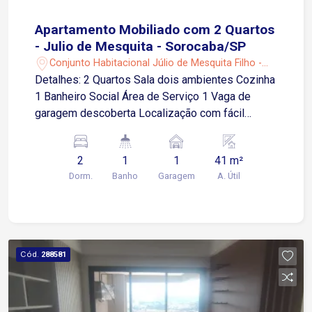
Apartamento Mobiliado com 2 Quartos
- Julio de Mesquita - Sorocaba/SP
Conjunto Habitacional Júlio de Mesquita Filho -
Sorocaba/SP
Detalhes: 2 Quartos Sala dois ambientes Cozinha
1 Banheiro Social Área de Serviço 1 Vaga de
garagem descoberta Localização com fácil
acesso às principais vias e excelente mobilidade
urbana, próximo a comércios, serviços e
2
1
1
41 m²
transporte público 2 minutos da Avenida Dr.
Dorm.
Banho
Garagem
A. Útil
Américo Figueiredo 4 minutos da Rodovia
Raposo Tavares 9 minutos da Avenida General
Carneiro 6 minutos da Avenida Santa Cruz
Condomínio com estrutura completa de lazer e
segurança Playground Espaço pet Academia
Cód.
288581
Sauna Mini campo Quadra poliesportiva Piscina
adulto e infantil Salão de festas 2 quiosques
Bicicletário Portaria 24 horas