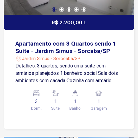
R$ 2.200,00 L
Apartamento com 3 Quartos sendo 1
Suíte - Jardim Simus - Sorcaba/SP
Jardim Simus - Sorocaba/SP
Detalhes: 3 quartos, sendo uma suíte com
armários planejados 1 banheiro social Sala dois
ambientes com sacada Cozinha com armário
planejado e fogão Lavanderia 1 vaga de garagem
coberta Condomínio com lazer completo: Piscina
3
1
1
1
adulto e infantil Quadra poliesportiva Salão de
Dorm.
Suite
Banho
Garagem
festas Salão de jogos Brinquedoteca Playground
O Edifício está situado no Jardim Simus, um
bairro consolidado que oferece infraestrutura
completa e fácil acesso às principais vias da