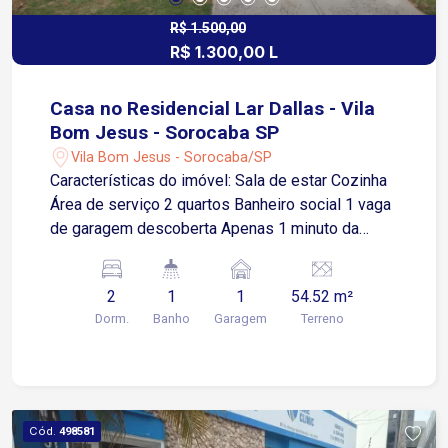
R$ 1.500,00
R$ 1.300,00 L
Casa no Residencial Lar Dallas - Vila
Bom Jesus - Sorocaba SP
Vila Bom Jesus - Sorocaba/SP
Características do imóvel: Sala de estar Cozinha
Área de serviço 2 quartos Banheiro social 1 vaga
de garagem descoberta Apenas 1 minuto da
Avenida Ipanema, importante via de acesso da
região Aproximadamente 8 minutos da Estrada
2
1
1
54.52 m²
do Ipatinga Cerca de 10 minutos da Avenida
Dorm.
Banho
Garagem
Terreno
Vinícius de Moraes A região conta ainda com
comércio, serviços, supermercados e demais
facilidades para o dia a dia, tornando o imóvel
uma opção prática para moradia. Condomínio
com: Piscina Playground Portaria Casa em
Cód.
498581
condomínio residencial, com ambientes práticos