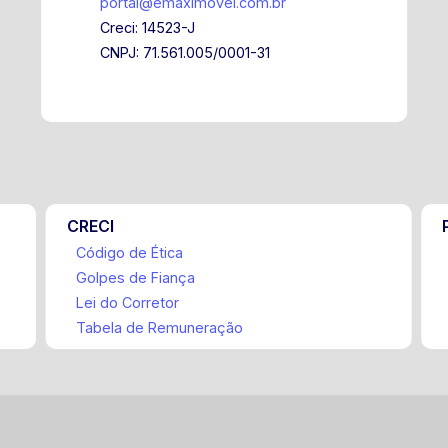
portal@emaximovel.com.br
Creci: 14523-J
CNPJ: 71.561.005/0001-31
CRECI
Código de Ética
Golpes de Fiança
Lei do Corretor
Tabela de Remuneração