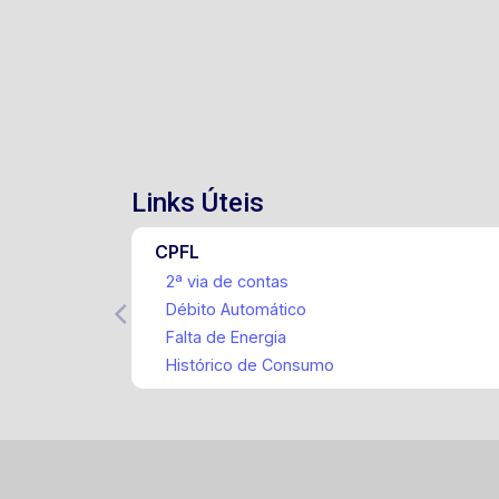
Links Úteis
CPFL
2ª via de contas
Débito Automático
Falta de Energia
Histórico de Consumo