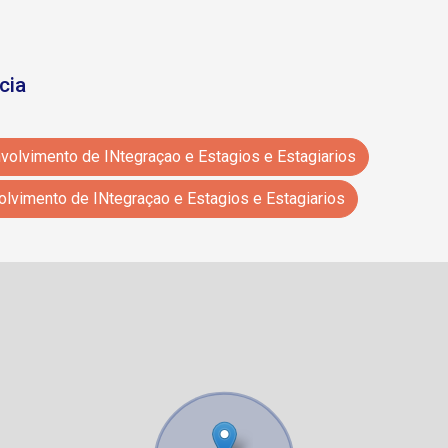
cia
Para Locação Próximo- Cdie Centro de Desenvolvimento de INtegraçao e Estagios e Estagiarios
Para Venda Próximo - Cdie Centro de Desenvolvimento de INtegraçao e Estagios e Estagiarios