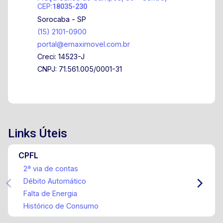
CEP:
18035-230
Sorocaba - SP
(15) 2101-0900
portal@emaximovel.com.br
Creci: 14523-J
CNPJ: 71.561.005/0001-31
Links Úteis
CPFL
2ª via de contas
Débito Automático
Falta de Energia
Histórico de Consumo