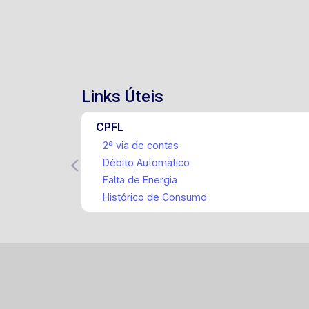
Links Úteis
CPFL
2ª via de contas
Débito Automático
Falta de Energia
Histórico de Consumo