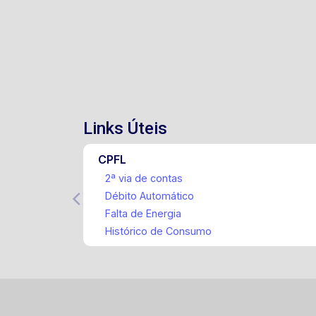
Links Úteis
CPFL
2ª via de contas
Débito Automático
Falta de Energia
Histórico de Consumo