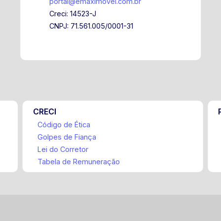
portal@emaximovel.com.br
Creci: 14523-J
CNPJ: 71.561.005/0001-31
CRECI
Código de Ética
Golpes de Fiança
Lei do Corretor
Tabela de Remuneração