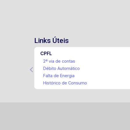
Links Úteis
CPFL
2ª via de contas
Débito Automático
Falta de Energia
Histórico de Consumo