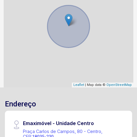
Leaflet
| Map data ©
OpenStreetMap
Endereço
Emaximóvel - Unidade Centro
Praça Carlos de Campos, 80 - Centro,
CEP:
18035-230