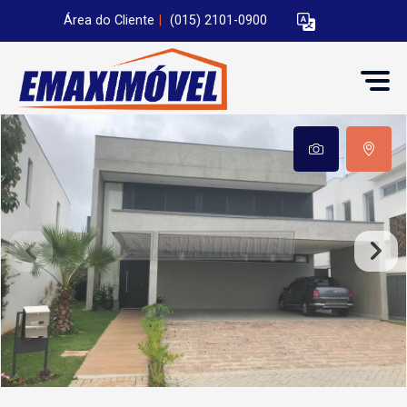
Área do Cliente
|
(015) 2101-0900