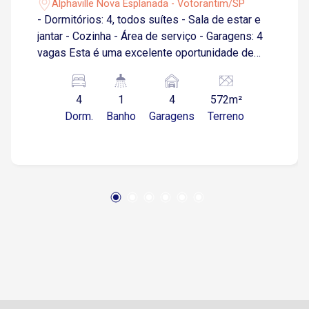
Alphaville Nova Esplanada - Votorantim/SP
- Dormitórios: 4, todos suítes - Sala de estar e
jantar - Cozinha - Área de serviço - Garagens: 4
vagas Esta é uma excelente oportunidade de
adquirir uma casa ampla e confortável em um
dos melhores condomínios da região. Para mais
4
1
4
572m²
informações e agendamento de visitas, entre
Dorm.
Banho
Garagens
Terreno
em contato.