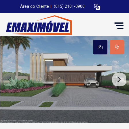
Área do Cliente
|
(015) 2101-0900