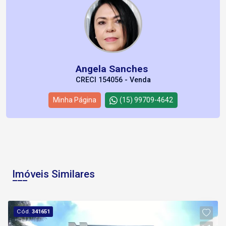
Angela Sanches
CRECI 154056 - Venda
Minha Página
(15) 99709-4642
Imóveis Similares
Cód.
341651