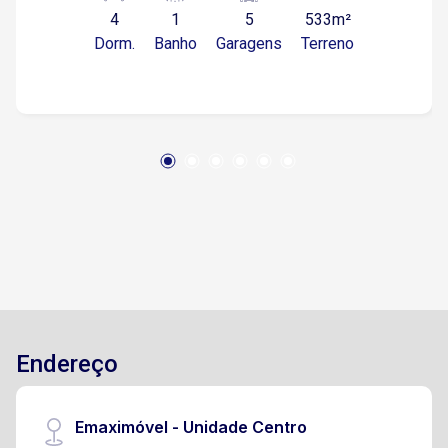
4
1
5
533m²
Lavanderia + banh. de serviço Deposito 5 vagas
Dorm.
Banho
Garagens
Terreno
(3 cobertas) Piscina Projeto e execuc?a?o de
paisagismo Churrasqueira braseiro Premium +
Coifa Persianas motorizadas e tela mosquiteiro
Conectividade Wifi Automac?a?o dos pontos de
iluminac?a?o (8 a 10 pontos conforme projeto
especi?fico) Piso e ar condicionado nos quartos
Planejados nas 4 Suítes, nos 5 banheiros, na
cozinha, na lavanderia e ilha gourmet Infra
estrutura AC Sala Infra estrutura AC Area
Gourmet Infra estrutura AC Home ofiice Placas
solares para aquecimento de a?gua. Placas
solares para gerac?a?o de energia.
Endereço
Emaximóvel - Unidade Centro