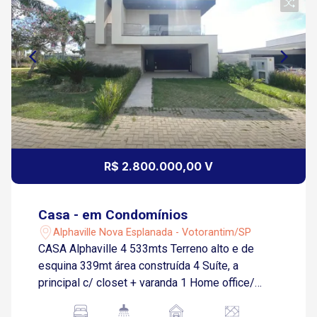
R$ 2.800.000,00 V
Casa - em Condomínios
Alphaville Nova Esplanada - Votorantim/SP
CASA Alphaville 4 533mts Terreno alto e de
esquina 339mt área construída 4 Suíte, a
principal c/ closet + varanda 1 Home office/
quarto extra Sala de Estar pé direito duplo Sala
de TV Cozinha integrada Area gourmet integrada