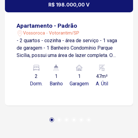
R$ 198.000,00 V
Apartamento - Padrão
Vossoroca - Votorantim/SP
- 2 quartos - cozinha - área de serviço - 1 vaga
de garagem - 1 Banheiro Condomínio Parque
Sicília, possui uma área de lazer completa. O
residencial oferece piscina, academia (fitness),
salão de festas, churrasqueira, playground,
2
1
1
47m²
espaço kids, salão de jogos e portaria 24 horas.
Dorm.
Banho
Garagem
A. Útil