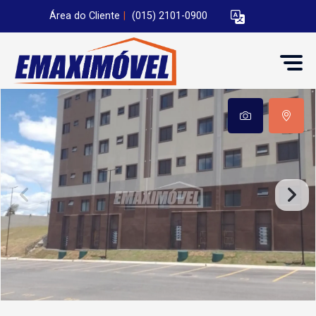
Área do Cliente
|
(015) 2101-0900