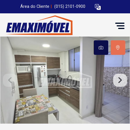
Área do Cliente
|
(015) 2101-0900