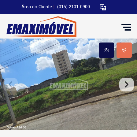
Área do Cliente
|
(015) 2101-0900