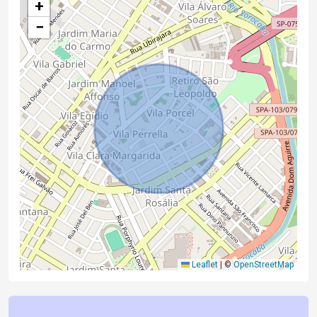
+
−
Leaflet
|
©
OpenStreetMap