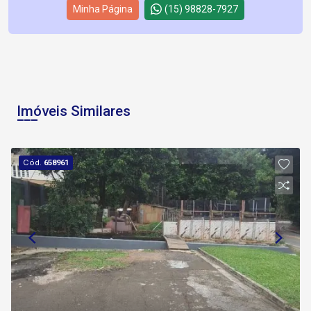
Minha Página
(15) 98828-7927
Imóveis Similares
Cód.
658961