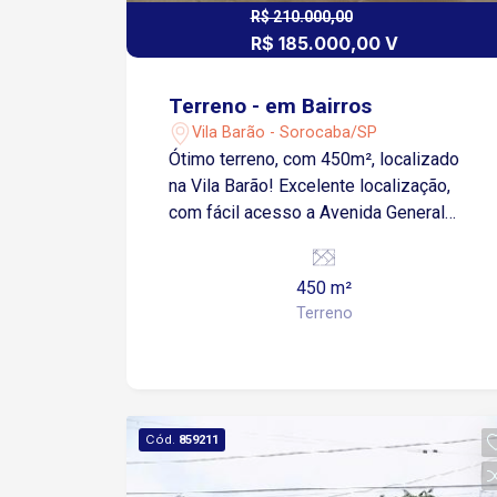
R$ 210.000,00
R$ 185.000,00 V
Terreno - em Bairros
Vila Barão - Sorocaba/SP
Ótimo terreno, com 450m², localizado
na Vila Barão! Excelente localização,
com fácil acesso a Avenida General
Osório e a Avenida Brasil. Próximo a
Hospitais, UPA (Unidade de Pronto
450 m²
Atendimento), shoppings, pontos de
Terreno
ônibus, farmácias, escolas, creches,
restaurantes, super mercados e pontos
comerciais. Estuda proposta.
Cód.
859211