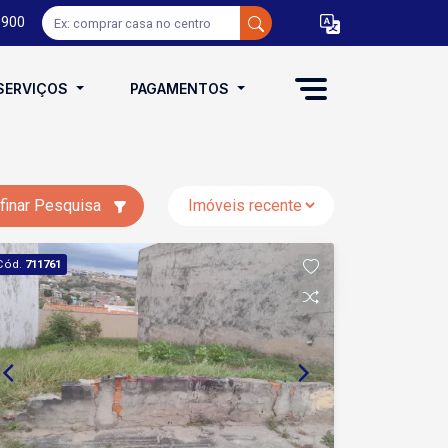
0900
SERVIÇOS
PAGAMENTOS
finar Pesquisa
Cód.
711761