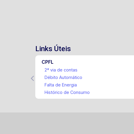
Links Úteis
CPFL
2ª via de contas
Débito Automático
Falta de Energia
Histórico de Consumo