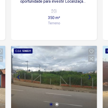
oportunidade para investir Localização
próximo ao centro da cidade, perto de
escolas, supermercado e shopping
350 m²
Terreno
Cód.
506531