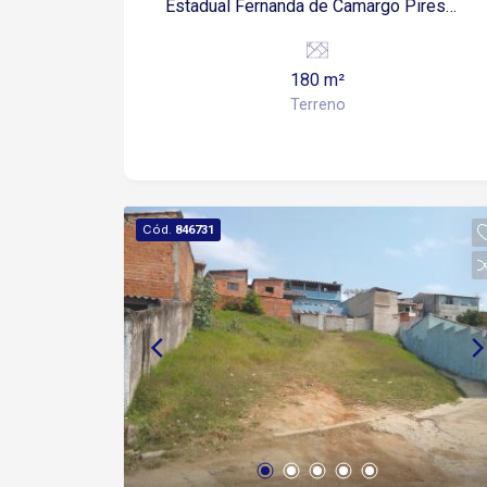
Estadual Fernanda de Camargo Pires
Boa localização para construção.
180 m²
Terreno
Cód.
846731