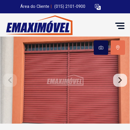
Área do Cliente
|
(015) 2101-0900