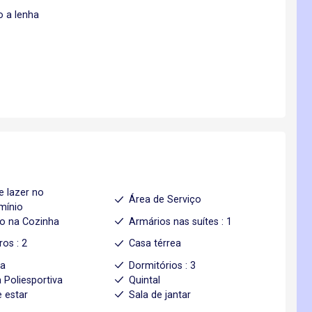
o a lenha
e lazer no
Área de Serviço
mínio
o na Cozinha
Armários nas suítes : 1
ros : 2
Casa térrea
ha
Dormitórios : 3
 Poliesportiva
Quintal
e estar
Sala de jantar