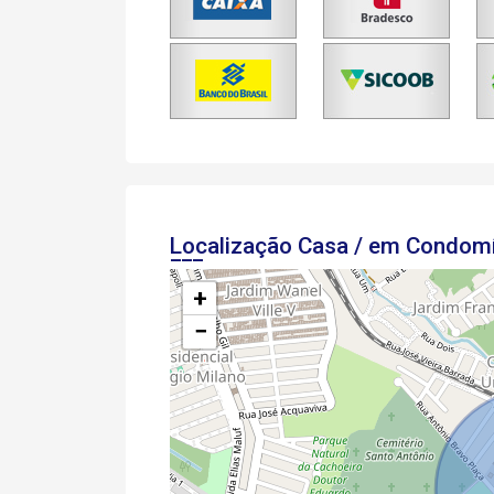
Localização Casa / em Condom
+
−