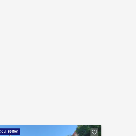
Cód.
869561