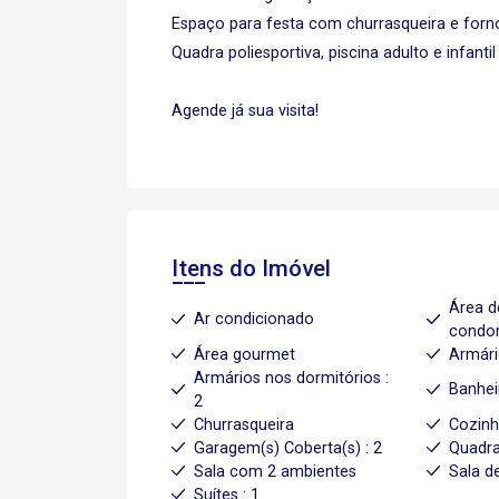
Espaço para festa com churrasqueira e forn
Quadra poliesportiva, piscina adulto e infantil
Agende já sua visita!
Itens do Imóvel
Área d
Ar condicionado
condo
Área gourmet
Armári
Armários nos dormitórios :
Banhei
2
Churrasqueira
Cozin
Garagem(s) Coberta(s) : 2
Quadra
Sala com 2 ambientes
Sala d
Suítes : 1