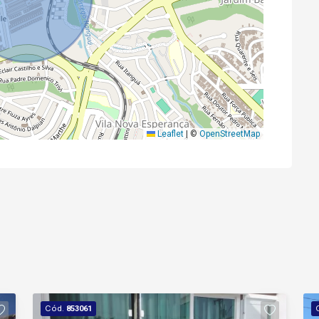
Leaflet
|
©
OpenStreetMap
Cód.
853061