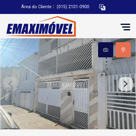
Área do Cliente
|
(015) 2101-0900