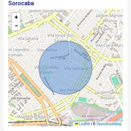
Sorocaba
+
−
Leaflet
|
©
OpenStreetMap