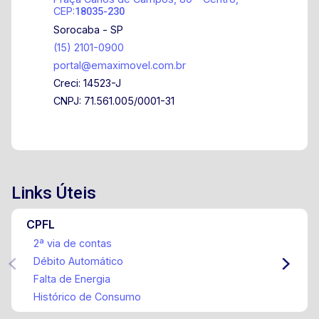
agora mesmo e agende uma visita. Essa pode
CEP:
18035-230
ser a casa dos seus sonhos! Pontos Fortes:
Sorocaba - SP
Imóvel está localizado próximo da avenida
(15) 2101-0900
principal, em área urbana, em região atendida
portal@emaximovel.com.br
por comércios locais e próximo a transporte e
Creci: 14523-J
demais serviços públicos.
CNPJ: 71.561.005/0001-31
Links Úteis
CPFL
2ª via de contas
Débito Automático
Falta de Energia
Histórico de Consumo