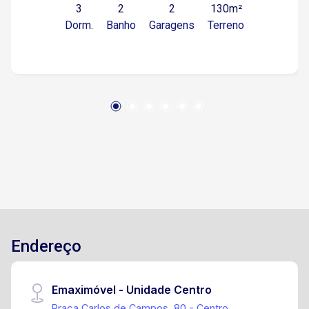
3
2
2
130m²
avenida principal, em área urbana com fácil
Dorm.
Banho
Garagens
Terreno
acesso a comércios locais, transporte público e
diversos serviços essenciais. Tudo o que você
precisa ao seu alcance! Sobre o imóvel Este
belo sobrado de dois andares está localizado
em uma rua residencial tranquila, ideal para
quem valoriza qualidade de vida e segurança.
Primeiro piso: Sala ampla e aconchegante
Copa/cozinha funcional Banheiro social Área
livre perfeita para churrasqueira e momentos de
lazer Vaga para até 2 carros Segundo piso: 3
quartos confortáveis Varanda arejada Banheiro
Estrutura e estado: Imóvel em alvenaria, com
paredes rebocadas e pintadas, pronto para
Endereço
morar! Dimensões: Área do terreno: 130m²
(6,5m x 20m) Área construída: 195,50m² Ideal
para famílias que buscam espaço, conforto e
Emaximóvel - Unidade Centro
excelente custo-benefício! Entre em contato
Praça Carlos de Campos, 80 - Centro,