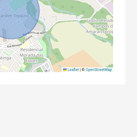
Leaflet
|
©
OpenStreetMap