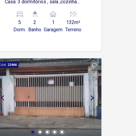
Casa: 3 dormitórios , sala ,cozinha
,banheiro e área de serviço 2ª Casa: 2
dormitórios ,sala , cozinha e área de
5
2
1
132m²
serviço e uma garagem
Dorm.
Banho
Garagem
Terreno
Cód.
22466