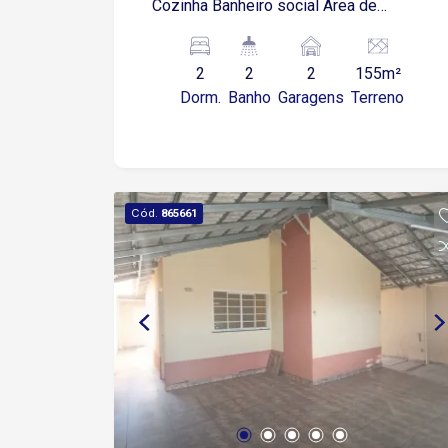
Cozinha Banheiro social Área de
serviço Churrasqueira Banheiro externo
2 vagas de garagem cobertas
2
2
2
155m²
Dorm.
Banho
Garagens
Terreno
Cód.
865661