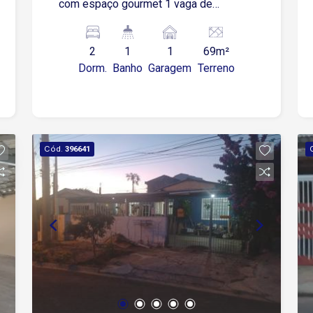
com espaço gourmet 1 vaga de
garagem descoberta O condomínio
oferece: Piscina Espaço gourmet
2
1
1
69m²
Portaria Localização privilegiada: Fácil
Dorm.
Banho
Garagem
Terreno
acesso à Av. Ipanema, próximo a
supermercados, diversos comércios e
ao Rede Bom Lugar.
Cód.
396641