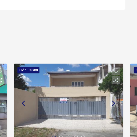
Cód.
09788