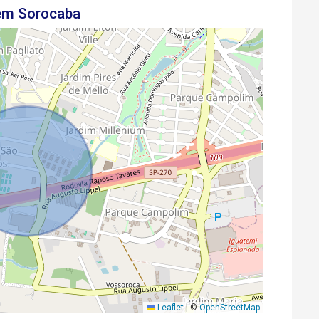
 em Sorocaba
Leaflet
|
©
OpenStreetMap