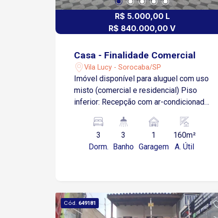
R$ 5.000,00 L
R$ 840.000,00 V
Casa - Finalidade Comercial
Vila Lucy - Sorocaba/SP
Imóvel disponível para aluguel com uso
misto (comercial e residencial) Piso
inferior: Recepção com ar-condicionado
2 salas amplas abertas 1 sala fechada
Lavabo Despensa Cozinha industrial
3
3
1
160m²
Lavanderia nos fundos Piso superior: 3
Dorm.
Banho
Garagem
A. Útil
salas que podem ser adaptadas como
quartos ou ambientes de trabalho 1
banheiro 1 lavabo Copa 1 vaga de
garagem descoberta Imóvel versátil,
ideal para quem deseja unir moradia e
Cód.
649181
negócio no mesmo espaço Localização