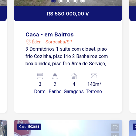
R$ 580.000,00 V
Casa - em Bairros
Éden - Sorocaba/SP
3 Dormitórios 1 suíte com closet, piso
frio Cozinha, piso frio 2 Banheiros com
box blindex, piso frio Área de Serviço,
piso frio Garagem para 4 Carros Área
de Luz Quintal Médio Ótimo Imóvel
3
2
4
140m²
Com Cômodos Amplos! Estuda imóvel
Dorm.
Banho
Garagens
Terreno
de até R$ 300.000,00 em condomínio.
Aceita proposta para venda!
Cód.
502661