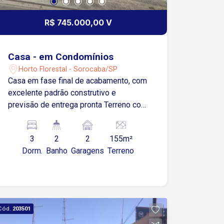
R$ 745.000,00 V
Casa - em Condomínios
Horto Florestal - Sorocaba/SP
Casa em fase final de acabamento, com
excelente padrão construtivo e
previsão de entrega pronta Terreno com
dimensões de 7,20 x 21,50 metros
Aproximadamente 100 m² de área
3
2
2
155m²
construída Sala ampla para dois
Dorm.
Banho
Garagens
Terreno
ambientes Cozinha 3 quartos bem
distribuídos, sendo 1 suíte com closet
Banheiro social Espaço reservado para
futura área gourmet Garagem para 2
carros, sendo 1 vaga coberta
Cód.
203501
Localizada no Horto Florestal Villagio,