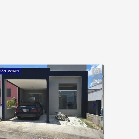
Cód.
228281