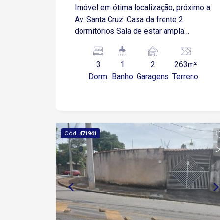
Imóvel em ótima localização, próximo a
Av. Santa Cruz. Casa da frente 2
dormitórios Sala de estar ampla
Cozinha Banheiro Na lateral da casa
Dormitório e banheiro Edícula com:
3
1
2
263m²
Dormitório Sala Cozinha Banheiro
Dorm.
Banho
Garagens
Terreno
Pequeno quintal Toda em piso frio
Estuda proposta
Cód.
471941