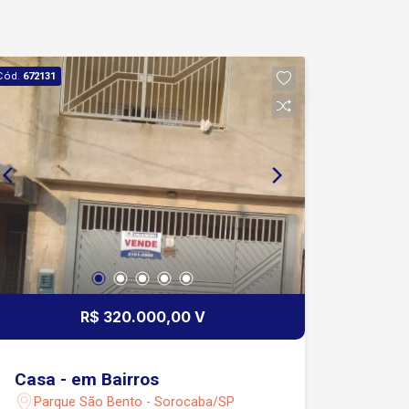
Cód.
672131
R$ 320.000,00 V
Casa - em Bairros
Parque São Bento - Sorocaba/SP