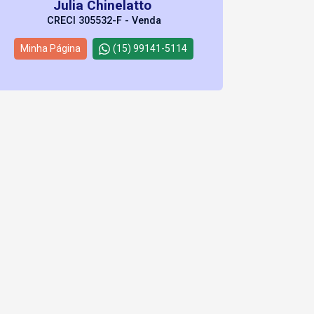
Julia Chinelatto
CRECI 305532-F - Venda
Minha Página
(15) 99141-5114