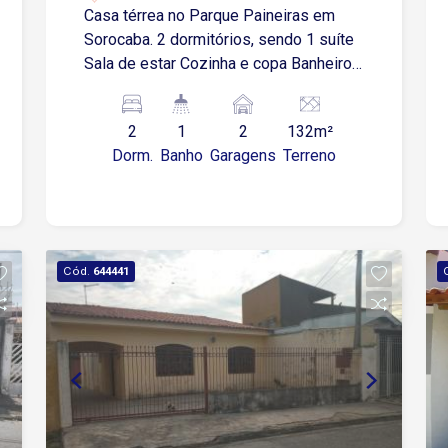
Casa térrea no Parque Paineiras em
Sorocaba. 2 dormitórios, sendo 1 suíte
Sala de estar Cozinha e copa Banheiro
Área de serviço 2 vagas de garagens
cobertas. Estuda proposta e permuta
2
1
2
132m²
por apartamento com elevador.
Dorm.
Banho
Garagens
Terreno
Cód.
644441