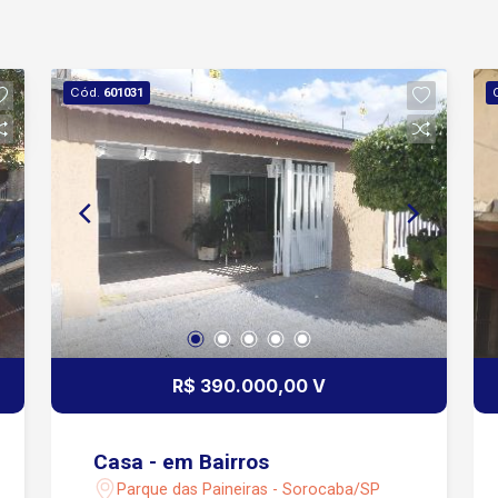
Cód.
601031
R$ 390.000,00 V
Casa - em Bairros
Parque das Paineiras - Sorocaba/SP