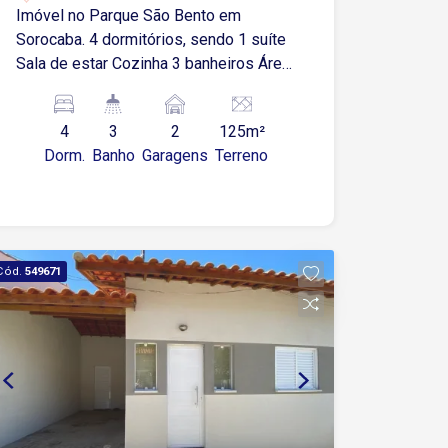
Imóvel no Parque São Bento em
Sorocaba. 4 dormitórios, sendo 1 suíte
Sala de estar Cozinha 3 banheiros Área
de serviço com armários 2 vagas de
garagens cobertas. O imóvel possui
4
3
2
125m²
quintal com espaço disponível para
Dorm.
Banho
Garagens
Terreno
construção no fundo.
Cód.
549671