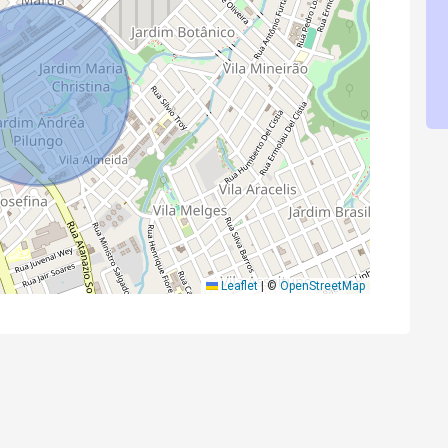
Leaflet
|
©
OpenStreetMap