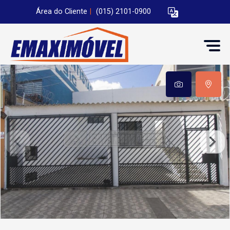
Área do Cliente
|
(015) 2101-0900