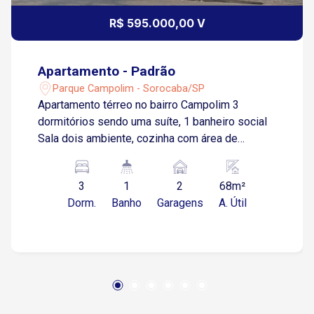
R$ 595.000,00 V
Apartamento - Padrão
Parque Campolim - Sorocaba/SP
Apartamento térreo no bairro Campolim 3
dormitórios sendo uma suíte, 1 banheiro social
Sala dois ambiente, cozinha com área de
serviço Espaço gourmet com churrasqueira,
corredor lateral área de lazer com piscina,
3
1
2
68m²
playground, academia, salão de festa 2 vagas
Dorm.
Banho
Garagens
A. Útil
de garagem cobertas.