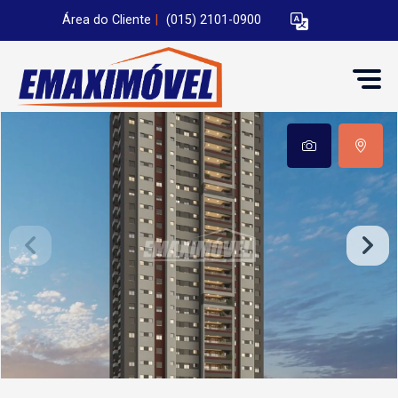
Área do Cliente
|
(015) 2101-0900