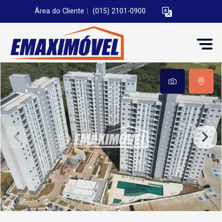
Área do Cliente
|
(015) 2101-0900