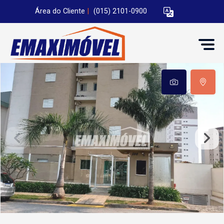
Área do Cliente
|
(015) 2101-0900