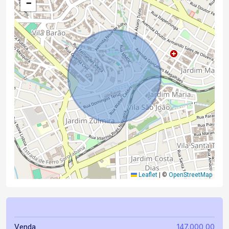
−
Leaflet
|
©
OpenStreetMap
147.000,00
Venda