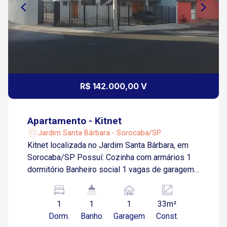
R$ 142.000,00 V
Apartamento - Kitnet
Jardim Santa Bárbara - Sorocaba/SP
Kitnet localizada no Jardim Santa Bárbara, em
Sorocaba/SP Possuí: Cozinha com armários 1
dormitório Banheiro social 1 vagas de garagem
descoberta O bairro fica próximo a diversas
opções de comércio e serviços, como
1
1
1
33m²
supermercados, escolas, farmácias e muito
Dorm.
Banho
Garagem
Const.
mais.