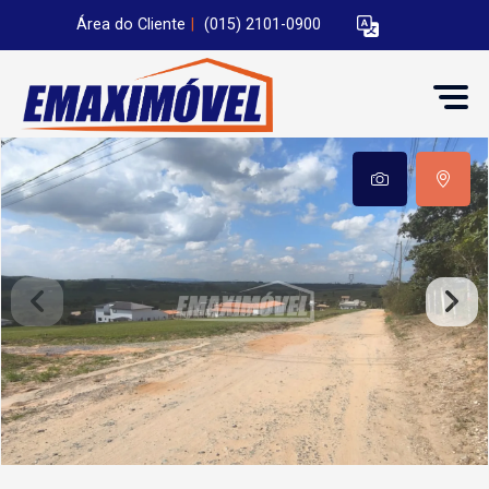
Área do Cliente
|
(015) 2101-0900