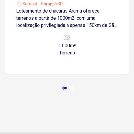
Sarapuí - Sarapuí/SP
Loteamento de chácaras Arumã oferece
terrenos a partir de 1000m2, com uma
localização privilegiada a apenas 150km de São
Paulo, 50km de Sorocaba, 5km da Raposo
Tavares e 2km do centro de Sarapuí. Com uma
1.000m²
portaria e segurança 24 horas, você e sua
Terreno
família poderão desfrutar de tranquilidade e
proteção. E o melhor de tudo: o custo de
administração é super acessível