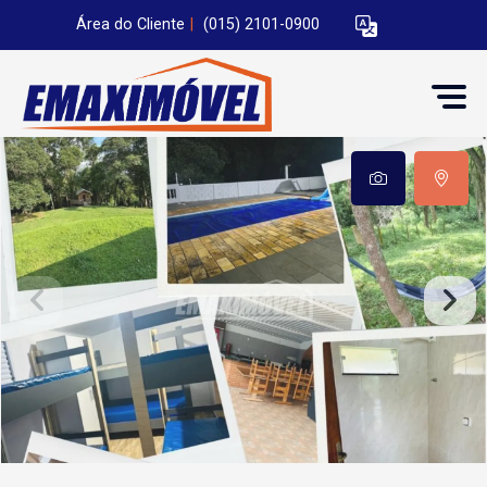
Área do Cliente
|
(015) 2101-0900