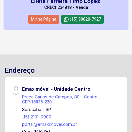
Eliete Ferreira Timo Lopes
CRECI 234818 - Venda
Minha Página
(15) 98828-7927
Endereço
Emaximóvel - Unidade Centro
Praça Carlos de Campos, 80 - Centro,
CEP:
18035-230
Sorocaba - SP
(15) 2101-0900
portal@emaximovel.com.br
Creci: 14523-J