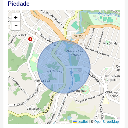
Piedade
+
−
Leaflet
|
©
OpenStreetMap