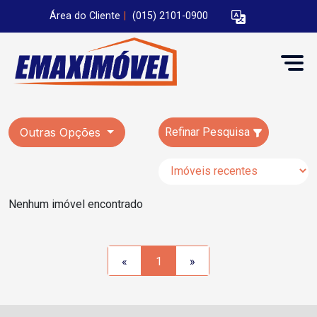
Área do Cliente
|
(015) 2101-0900
Outras Opções
Refinar Pesquisa
Nenhum imóvel encontrado
«
1
»