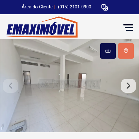
Área do Cliente
|
(015) 2101-0900