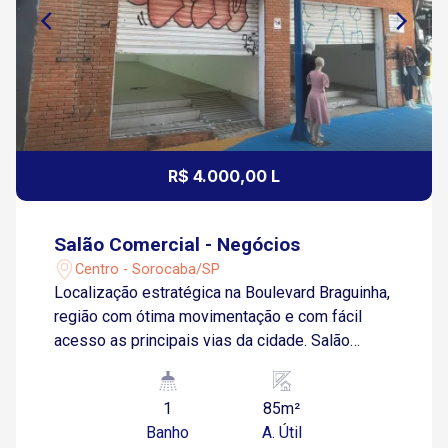
R$ 4.000,00 L
Salão Comercial - Negócios
Centro - Sorocaba/SP
Localização estratégica na Boulevard Braguinha,
região com ótima movimentação e com fácil
acesso as principais vias da cidade. Salão
comercial com aproximadamente 90m², copa,
banheiro e área de serviço. Agende já uma
1
85m²
visita!
Banho
A. Útil