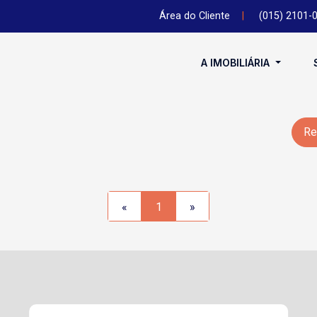
Área do Cliente
|
(015) 2101-
A IMOBILIÁRIA
Re
«
1
»