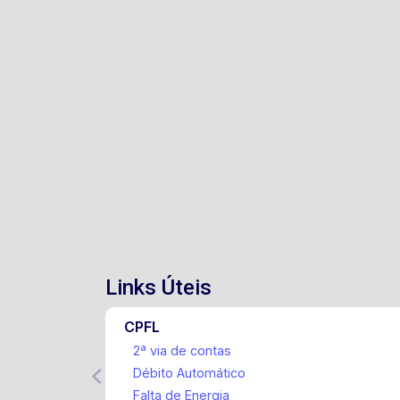
Links Úteis
CPFL
2ª via de contas
Débito Automático
Falta de Energia