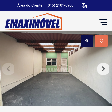
Área do Cliente
|
(015) 2101-0900