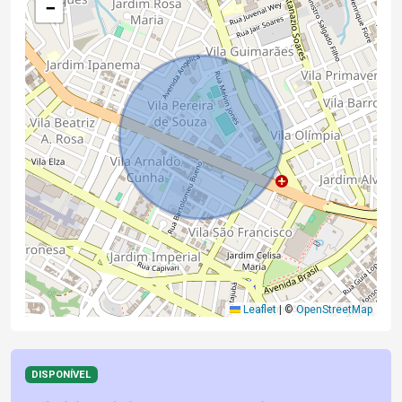
−
Leaflet
|
©
OpenStreetMap
DISPONÍVEL